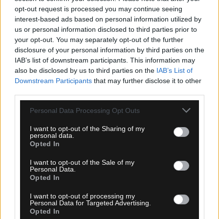
opt-out request is processed you may continue seeing
interest-based ads based on personal information utilized by
06.08.2026, 23:40
us or personal information disclosed to third parties prior to
Δίχως νίκη οι ελληνικές ομάδες στην Ευρώπη
your opt-out. You may separately opt-out of the further
αυτή την εβδομάδα
disclosure of your personal information by third parties on the
IAB’s list of downstream participants. This information may
also be disclosed by us to third parties on the
IAB’s List of
Downstream Participants
that may further disclose it to other
third parties.
Please note that this website/app uses one or more Google
Personal Data Processing Opt Outs
services and may gather and store information including but
not limited to your visit or usage behaviour. You may click to
I want to opt-out of the Sharing of my
personal data.
grant or deny consent to Google and its third-party tags to
Opted In
use your data for below specified purposes in below Google
consent section.
I want to opt-out of the Sale of my
Personal Data.
Opted In
I want to opt-out of processing my
Personal Data for Targeted Advertising.
Opted In