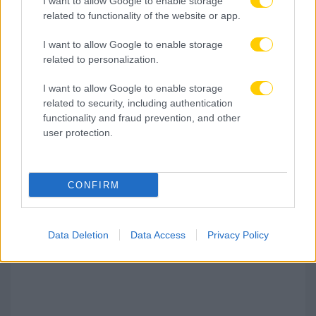
I want to allow Google to enable storage
related to functionality of the website or app.
I want to allow Google to enable storage
related to personalization.
I want to allow Google to enable storage
related to security, including authentication
functionality and fraud prevention, and other
user protection.
06.08.2026, 22:49
CONFIRM
Αναποτελεσματικός ο ΠΑΟΚ, ηττήθηκε 1-0 από
την Άντερλεχτ στην Τούμπα
Data Deletion
Data Access
Privacy Policy