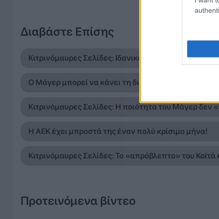
authenti
Διαβάστε Επίσης
Κιτρινόμαυρες Σελίδες: Ιδανικό φινάλε στην Ολλαν
Ο Μάγερ μπορεί να κάνει τη διαφορά – Η ΑΕΚ έχει α
Κιτρινόμαυρες Σελίδες: Η ποιότητα του Μάγερ δεν 
Η ΑΕΚ έχει μπροστά της έναν πολύ κρίσιμο μήνα!
Κιτρινόμαυρες Σελίδες: Το «απρόβλεπτο» του Κοϊτά κ
Προτεινόμενα βίντεο