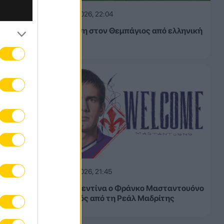
07.08.2026, 22:04
«Πρόταση στον Θεμπάγιος από ελληνική
ομάδα»
ά
υτών
σκετ,
07.08.2026, 21:45
Europe
Στη Φιορεντίνα ο Φράνκο Μασταντουόνο
ιας
– Δανεικός από τη Ρεάλ Μαδρίτης