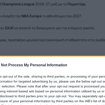
l Champions League
2026-27, μαζί με το
Περιστέρι
.
ην έναρξη του
NBA Europe
το φθινόπωρο του
2027
.
τον
ΣΚΑΪ
να αποκτά τα δικαιώματα για την επόμενη
τριετία
.
ευρώ
, προσφέρει μεγαλύτερη οικονομική σταθερότητα στις ομάδε
 Not Process My Personal Information
ξεκινήσει, με την ΑΕΚ να ετοιμάζεται για ακόμη μία ευρωπαϊκή
ο ελληνικό μπάσκετ εισέρχεται σε μια νέα εποχή τόσο σε αγωνι
to opt-out of the sale, sharing to third parties, or processing of your per
formation for targeted advertising by us, please use the below opt-out s
r selection. Please note that after your opt-out request is processed y
eing interest-based ads based on personal information utilized by us or
disclosed to third parties prior to your opt-out. You may separately opt-
losure of your personal information by third parties on the IAB’s list of