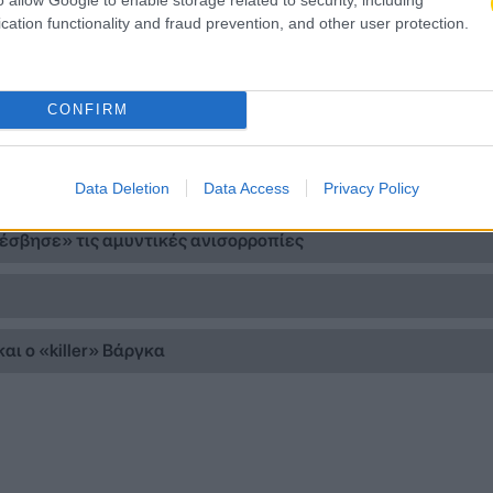
cation functionality and fraud prevention, and other user protection.
CONFIRM
δία με κυριαρχικό ποδόσφαιρο
νέβει επίπεδο!
Data Deletion
Data Access
Privacy Policy
«έσβησε» τις αμυντικές ανισορροπίες
αι ο «killer» Βάργκα