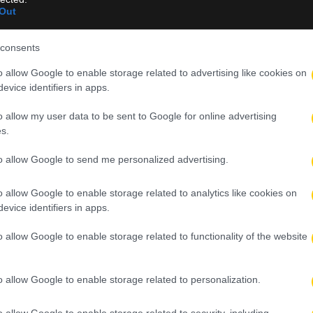
Out
στο ελληνικό πρωτάθλημα. Η Stoiximan GBL αλλάζει τηλεοπτική
consents
νε τη συμφωνία με τον ΣΚΑΪ, ο οποίος απέκτησε τα τηλεοπτικά
ως το καλοκαίρι του 2029.
o allow Google to enable storage related to advertising like cookies on
evice identifiers in apps.
 24 εκατομμύρια ευρώ συνολικά –περίπου 8 εκατομμύρια ευρώ αν
 εμπορικές συμφωνίες στην ιστορία της λίγκας. Η μάχη για τα
o allow my user data to be sent to Google for online advertising
τηρήσει το πρωτάθλημα, ωστόσο η πρόταση του ΣΚΑΪ αποδείχθηκε
s.
to allow Google to send me personalized advertising.
ονομική σταθερότητα στις ομάδες της Stoiximan GBL, μεταξύ α
ημένες απαιτήσεις τόσο των εγχώριων όσο και των ευρωπαϊκών
o allow Google to enable storage related to analytics like cookies on
φορετική προσέγγιση στην τηλεοπτική προβολή του ελληνικού μπά
evice identifiers in apps.
αντικές αλλαγές σε ευρωπαϊκό επίπεδο.
o allow Google to enable storage related to functionality of the website
ς προοπτικές που ανοίγει η σύνδεση της διοργάνωσης με το NBA 
οιμάζεται να αποτελέσει έναν από τους βασικούς πρωταγωνιστές μ
o allow Google to enable storage related to personalization.
παϊκό μπάσκετ.
o allow Google to enable storage related to security, including