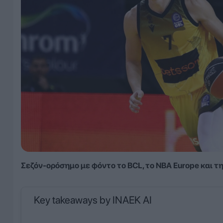
Σεζόν-ορόσημο με φόντο το BCL, το NBA Europe και τ
Key takeaways by INAEK AI