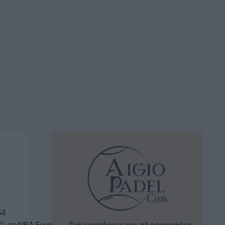
54
L, το NBA Europe