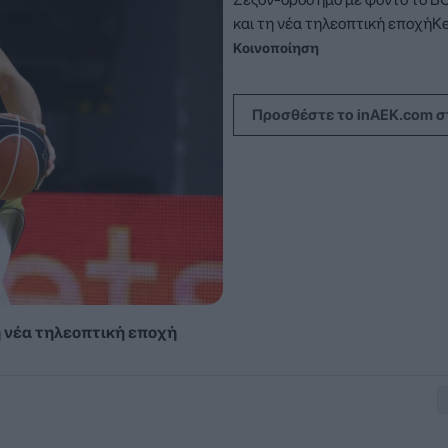
και τη νέα τηλεοπτική εποχήKey
Κοινοποίηση
Προσθέστε το inAEK.com σ
η νέα τηλεοπτική εποχή