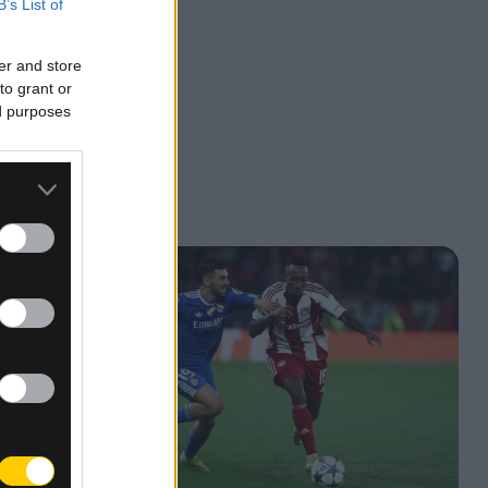
B’s List of
er and store
to grant or
ed purposes
» να
αι το
αία
η νέα
σης