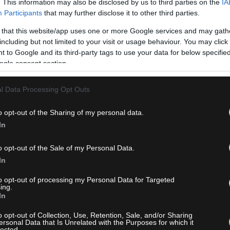
. This information may also be disclosed by us to third parties on the
IA
Participants
that may further disclose it to other third parties.
 that this website/app uses one or more Google services and may gath
including but not limited to your visit or usage behaviour. You may click 
 to Google and its third-party tags to use your data for below specifi
ogle consent section.
l Data Processing Opt Outs
o opt-out of the Sharing of my personal data.
Basketball Champions League της σεζόν 2026-27, με την «Ένωση
In
 της Ελλάδας στη φάση των ομίλων. Μαζί της θα συμμετάσχει κ
υ θα διεκδικήσουν την παρουσία τους στη διοργάνωση μέσω της
o opt-out of the Sale of my Personal Data.
In
ς από ολόκληρη την Ευρώπη, προμηνύοντας μια ιδιαίτερα
to opt-out of processing my Personal Data for Targeted
τά ακόμη μεγαλύτερη σημασία, καθώς θα αποτελέσει την τελευτ
ing.
In
Basketball Champions League θα εξασφαλίσει απευθείας θέση στ
ζάμπολ το φθινόπωρο του 2027. Παράλληλα, υπάρχουν σοβαρές
o opt-out of Collection, Use, Retention, Sale, and/or Sharing
our να συμμετάσχουν σε προκριματικό τουρνουά, διεκδικώντας επί
ersonal Data that Is Unrelated with the Purposes for which it
lected.