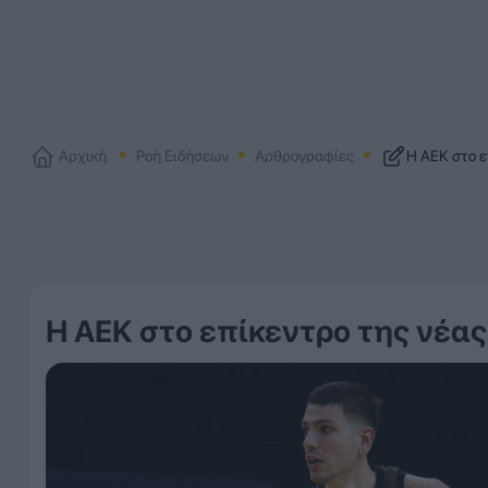
Αρχική
Ροή Ειδήσεων
Αρθρογραφίες
Η ΑΕΚ στο ε
Η ΑΕΚ στο επίκεντρο της νέα