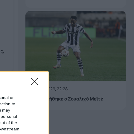
ς,
07.08.2026, 22:28
στικό
sonal or
Χειρουργήθηκε ο Σουαλιχό Μεϊτέ
ection to
ou may
 personal
out of the
 downstream