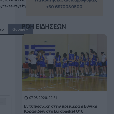
 takeaways by...
ΡΟΉ ΕΙΔΉΣΕΩΝ
↗
το
Google
07.08.2026, 22:51
−
Εντυπωσιακή στην πρεμιέρα η Εθνική
Κορασίδων στο Eurobasket U16