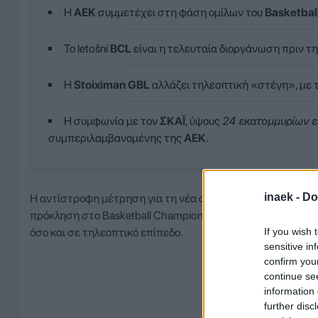
Η
ΑΕΚ
συμμετέχει στη φάση ομίλων του
Basketbal
Το letošní
BCL
είναι η τελευταία διοργάνωση πριν τ
Η
Stoiximan GBL
αλλάζει τηλεοπτική «στέγη», με 
Η συμφωνία με τον
ΣΚΑΪ
, ύψους
24 εκατομμυρίων 
συμπεριλαμβανομένης της
ΑΕΚ
.
inaek -
Do
Η αντίστροφη μέτρηση για τη νέα αγωνιστική περίοδο έχει 
πρόκληση στο Basketball Champions League, την ώρα που τ
If you wish 
όσο και σε τηλεοπτικό επίπεδο.
sensitive in
confirm you
continue se
information 
further disc