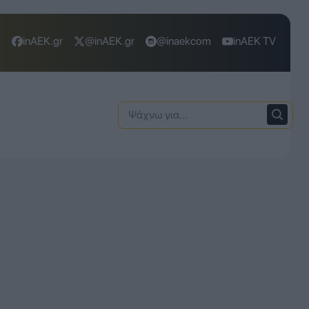
inAEK.gr
@inAEK.gr
@inaekcom
inAEK TV
Ψάχνω
για: