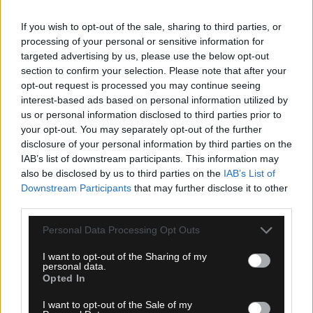
If you wish to opt-out of the sale, sharing to third parties, or
processing of your personal or sensitive information for
targeted advertising by us, please use the below opt-out
section to confirm your selection. Please note that after your
opt-out request is processed you may continue seeing
interest-based ads based on personal information utilized by
us or personal information disclosed to third parties prior to
your opt-out. You may separately opt-out of the further
disclosure of your personal information by third parties on the
12 Ιουλίου 2026, 23:28
IAB’s list of downstream participants. This information may
also be disclosed by us to third parties on the
IAB’s List of
Η Γκενκ απέρριψε τρεις προτάσεις της
Downstream Participants
that may further disclose it to other
Ντόρτμουντ για τον Κωνσταντίνο
third parties.
Καρέτσα
Please note that this website/app uses one or more Google
Personal Data Processing Opt Outs
services and may gather and store information including but
Τριπλό «όχι» της Γκενκ σε προτάσεις της Ντόρτμουντ για
not limited to your visit or usage behaviour. You may click to
I want to opt-out of the Sharing of my
τον Κωνσταντίνο Καρέτσα. Οι οικονομικές απαιτήσεις
personal data.
grant or deny consent to Google and its third-party tags to
Opted In
των Βέλγων και η επιθυμία του παίκτη για Bundesliga.
use your data for below specified purposes in below Google
consent section.
I want to opt-out of the Sale of my