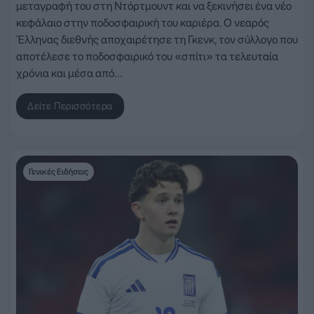
μεταγραφή του στη Ντόρτμουντ και να ξεκινήσει ένα νέο
κεφάλαιο στην ποδοσφαιρική του καριέρα. Ο νεαρός
Έλληνας διεθνής αποχαιρέτησε τη Γκενκ, τον σύλλογο που
αποτέλεσε το ποδοσφαιρικό του «σπίτι» τα τελευταία
χρόνια και μέσα από…
Δείτε Περισσότερα
Γενικές Ειδήσεις