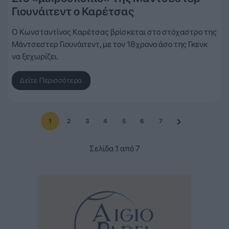
Γιουνάιτεντ ο Καρέτσας
Ο Κωνσταντίνος Καρέτσας βρίσκεται στο στόχαστρο της
Μάντσεστερ Γιουνάιτεντ, με τον 18χρονο άσο της Γκενκ
να ξεχωρίζει.
Δείτε Περισσότερα
1
2
3
4
5
6
7
Σελίδα 1 από 7