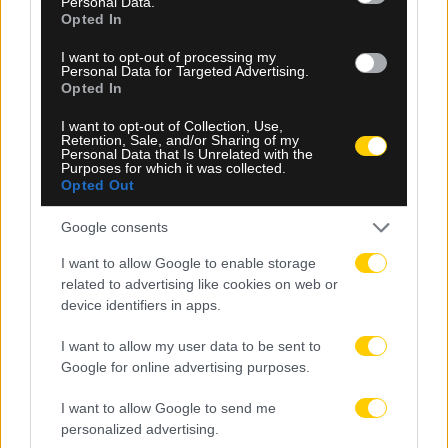
Personal Data.
Δείτε Περισσότερα
Opted In
I want to opt-out of processing my
Personal Data for Targeted Advertising.
Opted In
Γενικές Ειδήσεις
I want to opt-out of Collection, Use,
Retention, Sale, and/or Sharing of my
Personal Data that Is Unrelated with the
Purposes for which it was collected.
Opted Out
Google consents
I want to allow Google to enable storage
related to advertising like cookies on web or
device identifiers in apps.
9 Ιουλίου 2026, 12:52
I want to allow my user data to be sent to
Ο Καρέτσας «τρέλανε» τη Μίλαν – Τα
Google for online advertising purposes.
40 εκατ. ευρώ που ζητά η Γκενκ
I want to allow Google to send me
personalized advertising.
Η Μίλαν έχει ξεχωρίσει την περίπτωση του