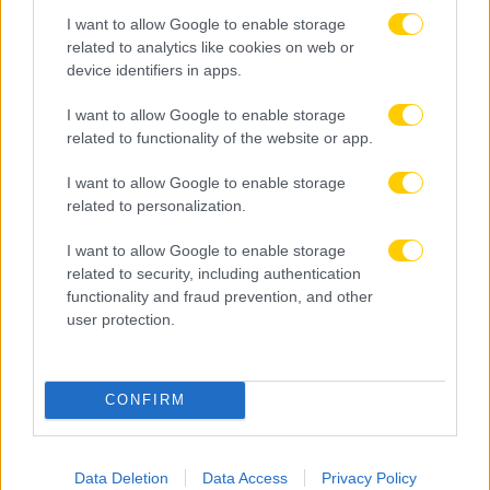
Κωνσταντίνου Καρέτσα, με τον 18χρονο Έλληνα
I want to allow Google to enable storage
μεσοεπιθετικό να βρίσκεται ψηλά στη λίστα των
related to analytics like cookies on web or
«ροσονέρι» για την ενίσχυση της μεσαίας γραμμής.
device identifiers in apps.
Σύμφωνα με δημοσίευμα της «Gazzetta dello Sport», ο
νέος προπονητής της Μίλαν, Ρούμπεν Αμορίμ, έχει
I want to allow Google to enable storage
related to functionality of the website or app.
σχηματίσει πολύ θετική άποψη για τον…
I want to allow Google to enable storage
Δείτε Περισσότερα
related to personalization.
I want to allow Google to enable storage
related to security, including authentication
Γενικές Ειδήσεις
functionality and fraud prevention, and other
user protection.
CONFIRM
Data Deletion
Data Access
Privacy Policy