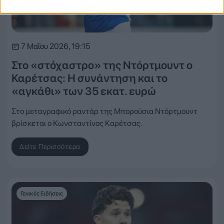
7 Μαΐου 2026, 19:15
Στο «στόχαστρο» της Ντόρτμουντ ο
Καρέτσας: Η συνάντηση και το
«αγκάθι» των 35 εκατ. ευρώ
Στο μεταγραφικό ραντάρ της Μπορούσια Ντόρτμουντ
βρίσκεται ο Κωνσταντίνος Καρέτσας.
Δείτε Περισσότερα
Γενικές Ειδήσεις