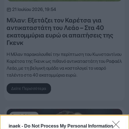
21 Ιουλίου 2026, 19:54
Μίλαν: Εξετάζει τον Καρέτσα για
αντικαταστάτη του Λεάο – Στα 40
εκατομμύρια ευρώ οι απαιτήσεις της
Γκενκ
Η Μίλαν παρακολουθεί την περίπτωση του Κωνσταντίνου
Καρέτσα της Γκενκ ως πιθανό αντικαταστάτη του Ραφαέλ
Λεάο, με τη βελγική ομάδα να κοστολογεί το νεαρό
ταλέντο στα 40 εκατομμύρια ευρώ.
Δείτε Περισσότερα
Γενικές Ειδήσεις
inaek -
Do Not Process My Personal Information