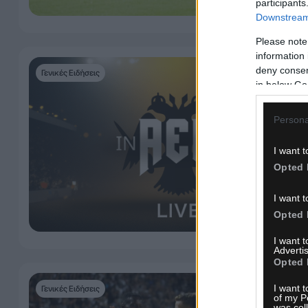
participants
Downstream 
Please note
information 
deny consent
Γενικές Ειδήσεις
in below Go
Persona
I want t
Opted 
I want t
Opted 
I want 
Advertis
Opted 
I want t
Γενικές Ειδήσεις
of my P
was col