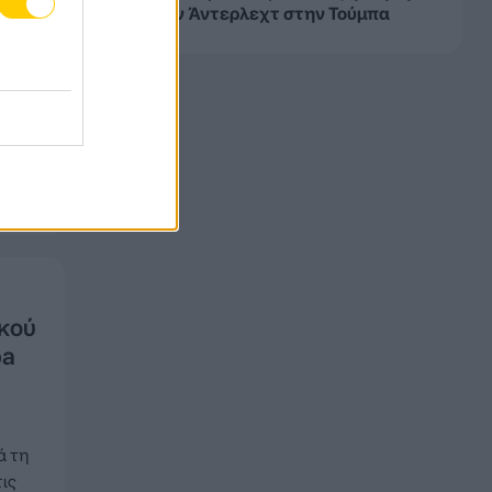
opa
0 από την Άντερλεχτ στην Τούμπα
, ενώ
ει
ικού
pa
ά τη
τις