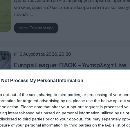
ομάδα του Αλεσάντρο Λίσι δημιούργησε αρκετές προϋπο
για γκολ, όμως η έλλειψη αποτελεσματικότητας και ένα χ
πέναλτι…
Δείτε Περισσότερα
6 Αυγούστου 2026, 20:30
Europa League: ΠΑΟΚ – Άντερλεχτ Live
Streaming
 Not Process My Personal Information
Ο ΠΑΟΚ υποδέχεται τη βελγική ομάδα στην Τούμπα για το
προκριματικό γύρο του Europa League, σε μια κρίσιμη
to opt-out of the sale, sharing to third parties, or processing of your per
αναμέτρηση με στόχο το πρώτο βήμα για την πρόκριση σ
formation for targeted advertising by us, please use the below opt-out s
playoffs της διοργάνωσης. Δείτε ζωντανά τον αγώνα ΕΔΩ
r selection. Please note that after your opt-out request is processed y
την ΕΡΤ2.
eing interest-based ads based on personal information utilized by us or
disclosed to third parties prior to your opt-out. You may separately opt-
losure of your personal information by third parties on the IAB’s list of
Δείτε Περισσότερα