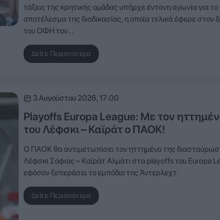
τάξεις της κρητικής ομάδας υπήρχε έντονη αγωνία για το
αποτέλεσμα της διαδικασίας, η οποία τελικά έφερε στον 
του ΟΦΗ τον…
Δείτε Περισσότερα
3 Αυγούστου 2026, 17:00
Playoffs Europa League: Με τον ηττημέ
του Λέφσκι – Καϊράτ ο ΠΑΟΚ!
Ο ΠΑΟΚ θα αντιμετωπίσει τον ηττημένο της διασταύρω
Λέφσκι Σόφιας – Καϊράτ Αλμάτι στα playoffs του Europa L
εφόσον ξεπεράσει το εμπόδιο της Άντερλεχτ.
Δείτε Περισσότερα