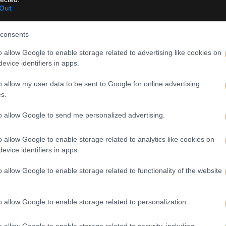
Out
ομάδων
Ο ΠΑΟΚ υποδέχεται την Άντερλεχτ για τον τρίτο προκριμ
consents
γύρο του Europa League. Ο αγώνας θα αρχίσει στις 20:45 
o allow Google to enable storage related to advertising like cookies on
πριν από λίγο έγιναν γνωστές οι ενδεκάδες των δύο ομάδω
evice identifiers in apps.
αναλυτικά: ΠΑΟΚ: Παβλένκα, Κένι, Μιχαηλίδης, Χατζηδιάκ
Γκόμες, Ζαφείρης, Σανταμαρία, Κωνσταντέλιας, Τάισον,
o allow my user data to be sent to Google for online advertising
Ζίβκοβιτς, Μύθου Άντερλεχτ: Κόουσεμανς, Εντιαγέ,…
s.
to allow Google to send me personalized advertising.
Δείτε Περισσότερα
o allow Google to enable storage related to analytics like cookies on
evice identifiers in apps.
4 Αυγούστου 2026, 14:02
o allow Google to enable storage related to functionality of the website
Europa League: Πρεμιέρα στον 3ο
προκριματικό γύρο – Το πλήρες πρόγρ
o allow Google to enable storage related to personalization.
και οι αντίπαλοι των ελληνικών ομάδων
o allow Google to enable storage related to security, including