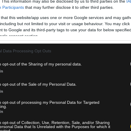
. This information may also be disclosed by us to third parties on the
IA
Participants
that may further disclose it to other third parties.
 that this website/app uses one or more Google services and may gath
including but not limited to your visit or usage behaviour. You may click 
6 Αυγούστου 2026, 20:15
 to Google and its third-party tags to use your data for below specifi
ogle consent section.
Europa League: ΠΑΟΚ – Άντερλεχτ LIVE
Ο ΠΑΟΚ υποδέχεται τη βελγική ομάδα στην Τούμπα για το
l Data Processing Opt Outs
προκριματικό γύρο του Europa League, σε μια κρίσιμη
o opt-out of the Sharing of my personal data.
αναμέτρηση με στόχο το πρώτο βήμα για την πρόκριση σ
In
playoffs της διοργάνωσης.
o opt-out of the Sale of my Personal Data.
Δείτε Περισσότερα
In
to opt-out of processing my Personal Data for Targeted
ing.
In
6 Αυγούστου 2026, 20:05
o opt-out of Collection, Use, Retention, Sale, and/or Sharing
ersonal Data that Is Unrelated with the Purposes for which it
ΠΑΟΚ – Άντερλεχτ: Οι ενδεκάδες των δ
lected.