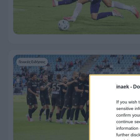
Γενικές Ειδήσεις
inaek -
Do
If you wish 
sensitive in
confirm you
continue se
information 
further disc