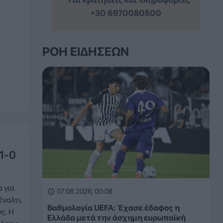
ΡΟΉ ΕΙΔΉΣΕΩΝ
1-0
 για
07.08.2026, 00:08
έναλτι,
Βαθμολογία UEFA: Έχασε έδαφος η
ς. Η
Ελλάδα μετά την άσχημη ευρωπαϊκή