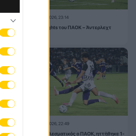
06.08.2026, 23:14
ατικό
και
Τα highlights του ΠΑΟΚ – Άντερλεχτ
(VIDEO)
ν,
ος,
αμμα
06.08.2026, 22:49
Αναποτελεσματικός ο ΠΑΟΚ, ηττήθηκε 1-