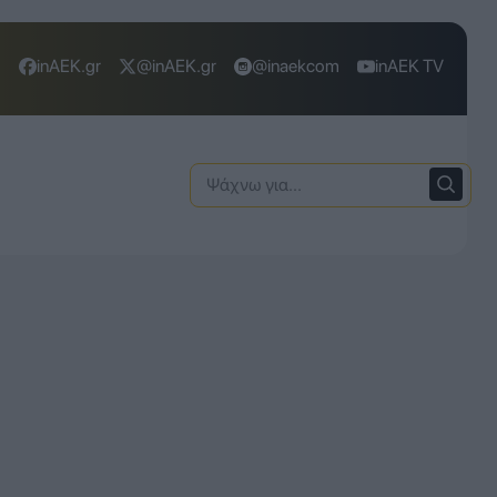
inAEK.gr
@inAEK.gr
@inaekcom
inAEK TV
Ψάχνω
για: