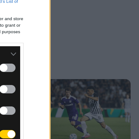
B’s List of
er and store
to grant or
ed purposes
ν 3ο
τα
ύο