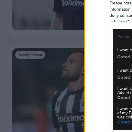
Please note
information 
deny consent
in below Go
Persona
I want t
Γενικές Ειδήσεις
Opted 
I want t
Opted 
I want 
Advertis
Opted 
I want t
of my P
was col
Opted 