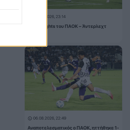
06.08.2026, 23:14
Τα highlights του ΠΑΟΚ – Άντερλεχτ
(VIDEO)
06.08.2026, 22:49
Αναποτελεσματικός ο ΠΑΟΚ, ηττήθηκε 1-