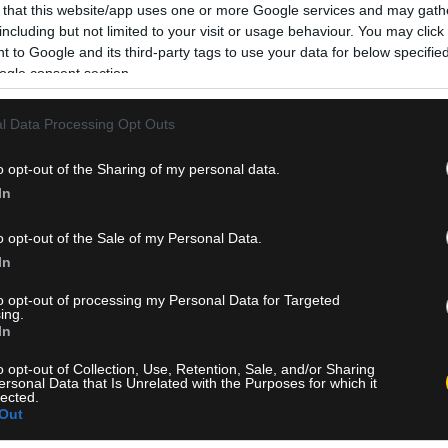
 that this website/app uses one or more Google services and may gath
including but not limited to your visit or usage behaviour. You may click 
 to Google and its third-party tags to use your data for below specifi
ogle consent section.
l Data Processing Opt Outs
o opt-out of the Sharing of my personal data.
15 Οκτωβρίου 2025, 15:55
In
ΠΑΟΚ: Ακολούθησαν μέρος της
προπόνησης οι Τσάλοφ και Πέλκας –
o opt-out of the Sale of my Personal Data.
Αγωνία για Ζίβκοβιτς και Παβλένκα
In
to opt-out of processing my Personal Data for Targeted
Ο ΠΑΟΚ προετοιμάζεται για το ντέρμπι με την ΑΕΚ στη Ν
ing.
Φιλαδέλφεια. Μερικώς προπονήθηκαν Πέλκας και Τσάλοφ
In
ατομικό έκανε ο Ζίβκοβιτς.
o opt-out of Collection, Use, Retention, Sale, and/or Sharing
ersonal Data that Is Unrelated with the Purposes for which it
lected.
Δείτε Περισσότερα
Out