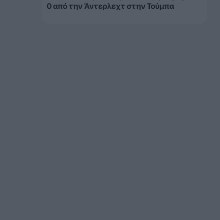
0 από την Άντερλεχτ στην Τούμπα