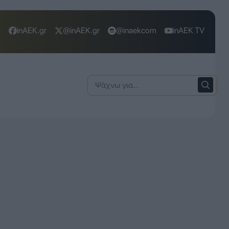
inAEK.gr
@inAEK.gr
@inaekcom
inAEK TV
Ψάχνω
για: