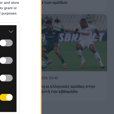
εβδομάδα των ομάδων
er and store
to grant or
ed purposes
έα
06.08.2026, 23:40
,
Δίχως νίκη οι ελληνικές ομάδες στην
Ευρώπη αυτή την εβδομάδα