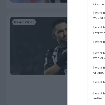
Google 
I want t
web or d
Γενικές Ειδήσεις
I want t
purpose
I want 
I want t
web or d
I want t
or app.
I want t
I want t
authenti