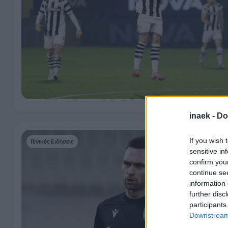
inaek -
Do
If you wish 
Γενικές Ειδήσεις
sensitive in
confirm you
continue se
information 
further disc
participants
Downstream 