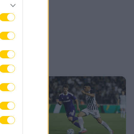
ο
ρεπό,
ε την
ρόοδο,
ιπων
τά
α