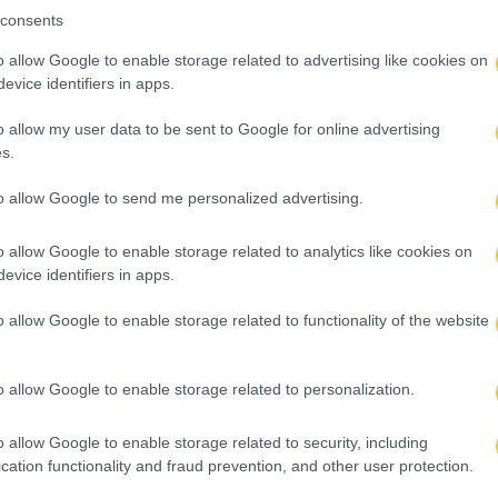
consents
o allow Google to enable storage related to advertising like cookies on
evice identifiers in apps.
14 Οκτωβρίου 2025, 01:13
ΠΑΟΚ: «Αγωνία» για Ζίβκοβιτς – Αγώνα
o allow my user data to be sent to Google for online advertising
s.
δρόμου δίνουν Πέλκας και Τσάλοφ για τ
ντέρμπι με την ΑΕΚ
to allow Google to send me personalized advertising.
Ο ΠΑΟΚ επιστρέφει στις προπονήσεις μετά από διήμερο 
o allow Google to enable storage related to analytics like cookies on
ανεβάζοντας ρυθμούς ενόψει του κυριακάτικου ντέρμπι μ
evice identifiers in apps.
ΑΕΚ. Οι Δημήτρης Πέλκας και Φέντορ Τσάλοφ δείχνουν π
ενσωματώνονται σε μέρος του προγράμματος των υπόλο
o allow Google to enable storage related to functionality of the website
συμπαικτών τους και ανεβάζουν σταδιακά «στροφές», με
από το διάστημα που ακολουθούσαν ατομικά προγράμματ
o allow Google to enable storage related to personalization.
λόγω…
o allow Google to enable storage related to security, including
Δείτε Περισσότερα
cation functionality and fraud prevention, and other user protection.