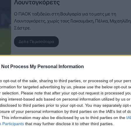
Λουντογκόρετς
Ο ΠΑΟΚ ταξιδεύει στη Βουλγαρία για το ματς με τη
Λουντογκόρετς, χωρίς τους Γιακουμάκη, Πέλκα, Μιχαηλίδη
Σάστρε.
Δείτε Περισσότερα
 Not Process My Personal Information
16 Οκτωβρίου 2025, 15:03
to opt-out of the sale, sharing to third parties, or processing of your per
formation for targeted advertising by us, please use the below opt-out s
ΠΑΟΚ: Με Ζίβκοβιτς και Πέλκα στο ντέ
r selection. Please note that after your opt-out request is processed y
με την ΑΕΚ – Εκτός ο Παβλένκα
eing interest-based ads based on personal information utilized by us or
disclosed to third parties prior to your opt-out. You may separately opt-
Ο Αντρίγια Ζίβκοβιτς ανεβάζει ρυθμούς και μπαίνει στην 
losure of your personal information by third parties on the IAB’s list of
ευθεία για το ντέρμπι με την ΑΕΚ, ενώ ο Παβλένκα μένει ε
. This information may also be disclosed by us to third parties on the
IA
Participants
that may further disclose it to other third parties.
Δείτε Περισσότερα