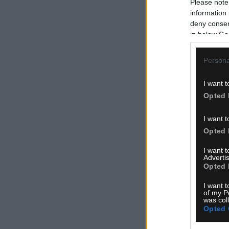
Please note
information 
deny consent
in below Go
Persona
I want t
Opted 
I want t
Opted 
I want 
Advertis
Opted 
I want t
of my P
was col
Opted 