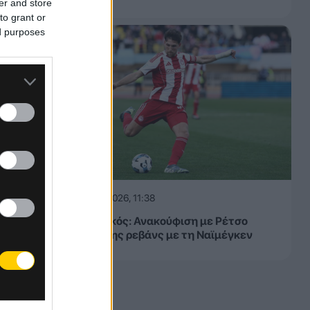
er and store
to grant or
ed purposes
06.08.2026, 11:38
Ολυμπιακός: Ανακούφιση με Ρέτσο
ενόψει της ρεβάνς με τη Ναϊμέγκεν