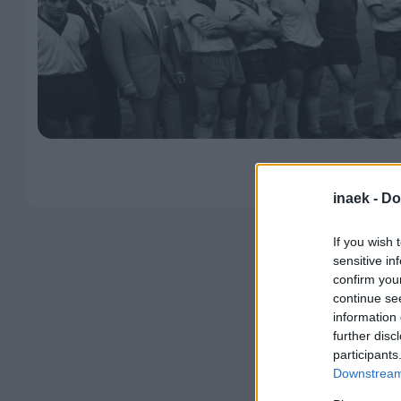
inaek -
Do
If you wish 
sensitive in
confirm you
continue se
information 
further disc
participants
Downstream 