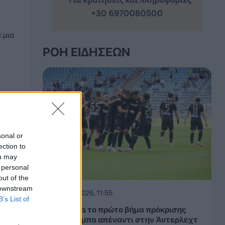
 μια
ΡΟΉ ΕΙΔΉΣΕΩΝ
sonal or
ection to
ou may
 personal
out of the
 downstream
06.08.2026, 11:55
B’s List of
ΠΑΟΚ: Για το πρώτο βήμα πρόκρισης
στην Τούμπα απέναντι στην Άντερλεχτ