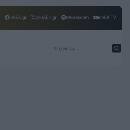
inAEK.gr
@inAEK.gr
@inaekcom
inAEK TV
Ψάχνω
για: