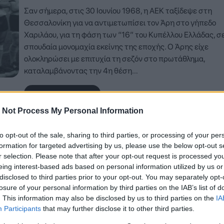
Σαν σήμερα, στις 30 Ιουνίου 1968, η ΑΕΚ ταξίδεψε στη
Θεσσαλονίκη για να αντιμετωπίσει τον Άρη στο γήπεδο
Χαριλάου, για τη φάση των “16” του Κυπέλλου Ελλάδας, σε
σπουδαία μονομαχία εκείνης της εποχής. Ο Άρης είχε
ολοκληρώσει με επιτυχία τη σεζόν στο πρωτάθλημα,
καταλαμβάνοντας την 4η θέση…
Δείτε Περισσότερα
 Not Process My Personal Information
to opt-out of the sale, sharing to third parties, or processing of your per
formation for targeted advertising by us, please use the below opt-out s
r selection. Please note that after your opt-out request is processed y
eing interest-based ads based on personal information utilized by us or
disclosed to third parties prior to your opt-out. You may separately opt-
losure of your personal information by third parties on the IAB’s list of
. This information may also be disclosed by us to third parties on the
IA
Participants
that may further disclose it to other third parties.