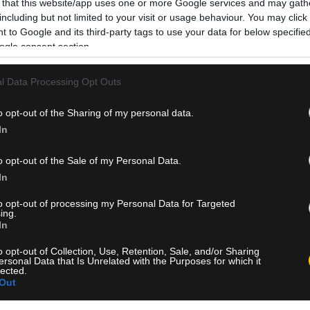
 that this website/app uses one or more Google services and may gath
including but not limited to your visit or usage behaviour. You may click 
 to Google and its third-party tags to use your data for below specifi
ogle consent section.
l Data Processing Opt Outs
o opt-out of the Sharing of my personal data.
In
o opt-out of the Sale of my Personal Data.
In
to opt-out of processing my Personal Data for Targeted
ing.
In
o opt-out of Collection, Use, Retention, Sale, and/or Sharing
ersonal Data that Is Unrelated with the Purposes for which it
lected.
Out