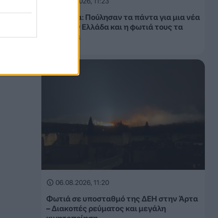
06.08.2026, 11:23
Αιγιάλεια: Πούλησαν τα πάντα για μια νέα
ζωή στην Ελλάδα και η φωτιά τους τα
πήρε όλα
06.08.2026, 11:20
Φωτιά σε υποσταθμό της ΔΕΗ στην Άρτα
– Διακοπές ρεύματος και μεγάλη