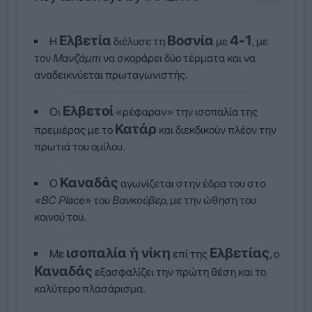
Ελβετία
Βοσνία
4-1
Η
διέλυσε τη
με
, με
τον
Μανζάμπι
να σκοράρει δύο τέρματα και να
αναδεικνύεται πρωταγωνιστής.
Ελβετοί
Οι
«ρέφαραν» την ισοπαλία της
Κατάρ
πρεμιέρας με το
και διεκδικούν πλέον την
πρωτιά του ομίλου.
Καναδάς
Ο
αγωνίζεται στην έδρα του στο
«BC Place»
του
Βανκούβερ
, με την ώθηση του
κοινού του.
ισοπαλία ή νίκη
Ελβετίας
Με
επί της
, ο
Καναδάς
εξασφαλίζει την πρώτη θέση και το
καλύτερο πλασάρισμα.