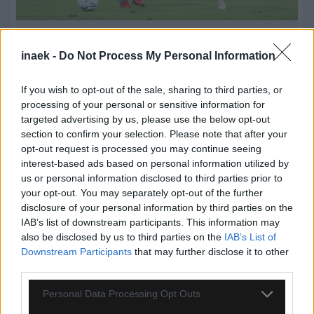
08.08.2026, 23:33
inaek -
Do Not Process My Personal Information
ΑΕΚ – Athens Kallithea: Τα highlights του αγώνα
(vid)
If you wish to opt-out of the sale, sharing to third parties, or
processing of your personal or sensitive information for
targeted advertising by us, please use the below opt-out
section to confirm your selection. Please note that after your
opt-out request is processed you may continue seeing
interest-based ads based on personal information utilized by
us or personal information disclosed to third parties prior to
your opt-out. You may separately opt-out of the further
disclosure of your personal information by third parties on the
IAB’s list of downstream participants. This information may
also be disclosed by us to third parties on the
IAB’s List of
Downstream Participants
that may further disclose it to other
third parties.
Please note that this website/app uses one or more Google
08.08.2026, 23:10
Personal Data Processing Opt Outs
services and may gather and store information including but