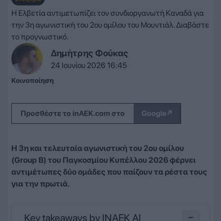
Η Ελβετία αντιμετωπίζει τον συνδιοργανωτή Καναδά για
την 3η αγωνιστική του 2ου ομίλου του Μουντιάλ. Διαβάστε
το προγνωστικό.
Δημήτρης Φούκας
24 Ιουνίου 2026 16:45
Κοινοποίηση
↗
Προσθέστε το inAEK.com στο
Google
Η 3η και τελευταία αγωνιστική του 2ου ομίλου
(Group B) του Παγκοσμίου Κυπέλλου 2026 φέρνει
αντιμέτωπες δύο ομάδες που παίζουν τα ρέστα τους
για την πρωτιά.
Key takeaways by INAEK AI
−