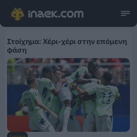
Στοίχημα: Χέρι-χέρι στην επόμενη
φάση
Στοίχημα