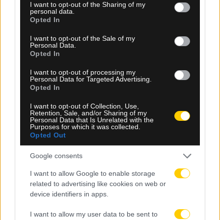
Βιτάλις: «Ανυπομονώ να παίξω σε γεμάτο γήπεδο
not limited to your visit or usage behaviour. You may click to
I want to opt-out of the Sharing of my
και να τα δώσω όλα για την ΑΕΚ»
personal data.
grant or deny consent to Google and its third-party tags to
Opted In
use your data for below specified purposes in below Google
consent section.
I want to opt-out of the Sale of my
Personal Data.
Opted In
I want to opt-out of processing my
Personal Data for Targeted Advertising.
Opted In
I want to opt-out of Collection, Use,
Retention, Sale, and/or Sharing of my
Personal Data that Is Unrelated with the
Purposes for which it was collected.
Opted Out
Google consents
I want to allow Google to enable storage
related to advertising like cookies on web or
device identifiers in apps.
I want to allow my user data to be sent to