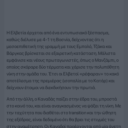
Η Ελβετία έρχεται από ένα εντυπωσιακό ξέσπασμα,
καθώς διέλυσε με 4-1 τη Βοσνία, δείχνοντας ότι η
μεσοεπιθετική της γραμμή με τους Εμπολό, Τζάκα και
Βάργκας βρίσκεται σε εξαιρετική κατάσταση. Μάλιστα
εμφάνισε και νέους πρωταγωνιστές, όπως ο Μανζάμπι, ο
οποίος σκόραρε δύο τέρματα και χάρισε την πολυπόθητη
νίκη στην ομάδα του. Έτσι οι Ελβετοί «ρέφαραν» το κακό
αποτέλεσμα της πρεμιέρας (ισοπαλία με το Κατάρ) και
δείχνουν έτοιμοι να διεκδικήσουν την πρωτιά.
Από την άλλη, ο Καναδάς παίζει στην έδρα του, μπροστά
στο κοινό του, και είναι αναγκασμένος να ψάξει τη νίκη. Με
την ταχύτητα που διαθέτει στο transition και την ώθηση
της εξέδρας, είναι δεδομένο ότι θα βρει τις στιγμές του
στην αναμέτρηση. Οι Καναδοί προέρχονται από μία άνετη