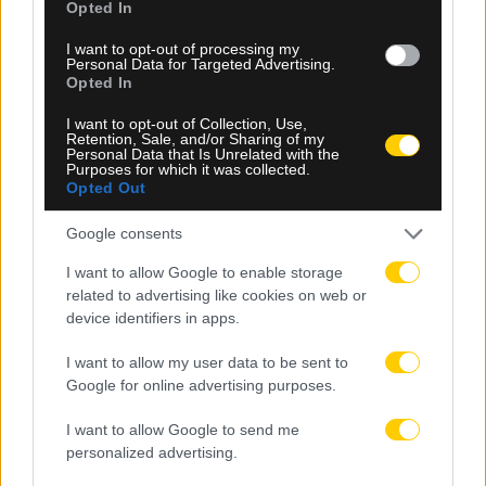
Opted In
I want to opt-out of processing my
Personal Data for Targeted Advertising.
Opted In
I want to opt-out of Collection, Use,
Retention, Sale, and/or Sharing of my
Personal Data that Is Unrelated with the
Purposes for which it was collected.
Opted Out
Google consents
I want to allow Google to enable storage
07.08.2026, 00:08
related to advertising like cookies on web or
device identifiers in apps.
Βαθμολογία UEFA: Έχασε έδαφος η Ελλάδα μετά
την άσχημη ευρωπαϊκή εβδομάδα των ομάδων
I want to allow my user data to be sent to
Google for online advertising purposes.
I want to allow Google to send me
personalized advertising.