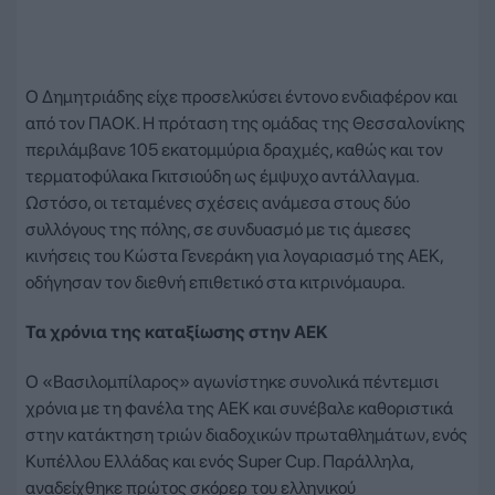
Ο Δημητριάδης είχε προσελκύσει έντονο ενδιαφέρον και
από τον ΠΑΟΚ. Η πρόταση της ομάδας της Θεσσαλονίκης
περιλάμβανε 105 εκατομμύρια δραχμές, καθώς και τον
τερματοφύλακα Γκιτσιούδη ως έμψυχο αντάλλαγμα.
Ωστόσο, οι τεταμένες σχέσεις ανάμεσα στους δύο
συλλόγους της πόλης, σε συνδυασμό με τις άμεσες
κινήσεις του Κώστα Γενεράκη για λογαριασμό της ΑΕΚ,
οδήγησαν τον διεθνή επιθετικό στα κιτρινόμαυρα.
Τα χρόνια της καταξίωσης στην ΑΕΚ
Ο «Βασιλομπίλαρος» αγωνίστηκε συνολικά πέντεμισι
χρόνια με τη φανέλα της ΑΕΚ και συνέβαλε καθοριστικά
στην κατάκτηση τριών διαδοχικών πρωταθλημάτων, ενός
Κυπέλλου Ελλάδας και ενός Super Cup. Παράλληλα,
αναδείχθηκε πρώτος σκόρερ του ελληνικού