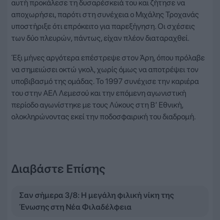
αυτή προκάλεσε τη δυσαρέσκειά του και ζήτησε να
αποχωρήσει, παρότι στη συνέχεια ο Μιχάλης Τροχανάς
υποστήριξε ότι επρόκειτο για παρεξήγηση. Οι σχέσεις
των δύο πλευρών, πάντως, είχαν πλέον διαταραχθεί.
Έξι μήνες αργότερα επέστρεψε στον Άρη, όπου πρόλαβε
να σημειώσει οκτώ γκολ, χωρίς όμως να αποτρέψει τον
υποβιβασμό της ομάδας. Το 1997 συνέχισε την καριέρα
του στην ΑΕΛ Λεμεσού και την επόμενη αγωνιστική
περίοδο αγωνίστηκε με τους Λύκους στη Β’ Εθνική,
ολοκληρώνοντας εκεί την ποδοσφαιρική του διαδρομή.
Διαβάστε Επίσης
Σαν σήμερα 3/8: Η μεγάλη φιλική νίκη της
Ένωσης στη Νέα Φιλαδέλφεια