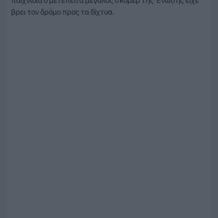
παιχνίδια ο μετέπειτα μεγάλος σκόρερ της Ένωσης είχε
βρει τον δρόμο προς τα δίχτυα.