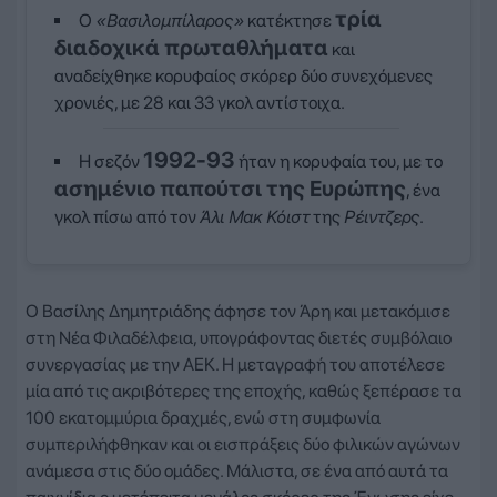
τρία
Ο
«Βασιλομπίλαρος»
κατέκτησε
διαδοχικά πρωταθλήματα
και
αναδείχθηκε κορυφαίος σκόρερ δύο συνεχόμενες
χρονιές, με 28 και 33 γκολ αντίστοιχα.
1992-93
Η σεζόν
ήταν η κορυφαία του, με το
ασημένιο παπούτσι της Ευρώπης
, ένα
γκολ πίσω από τον
Άλι Μακ Κόιστ
της
Ρέιντζερς
.
Ο Βασίλης Δημητριάδης άφησε τον Άρη και μετακόμισε
στη Νέα Φιλαδέλφεια, υπογράφοντας διετές συμβόλαιο
συνεργασίας με την ΑΕΚ. Η μεταγραφή του αποτέλεσε
μία από τις ακριβότερες της εποχής, καθώς ξεπέρασε τα
100 εκατομμύρια δραχμές, ενώ στη συμφωνία
συμπεριλήφθηκαν και οι εισπράξεις δύο φιλικών αγώνων
ανάμεσα στις δύο ομάδες. Μάλιστα, σε ένα από αυτά τα