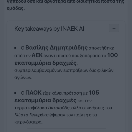
γηπέδου όσο και αργότερα από διοικητικά πόστα της
ομάδας.
Key takeaways by INAEK AI
−
Βασίλης Δημητριάδης
Ο
αποκτήθηκε
ΑΕΚ
100
από την
έναντι ποσού που ξεπέρασε τα
εκατομμύρια δραχμές
,
συμπεριλαμβανομένων εισπράξεων δύο φιλικών
αγώνων.
ΠΑΟΚ
105
Ο
είχε κάνει πρόταση με
εκατομμύρια δραχμές
και τον
τερματοφύλακα
Γκιτσιούδη
, αλλά οι κινήσεις του
Κώστα Γενεράκη
έφεραν τον παίκτη στα
κιτρινόμαυρα.