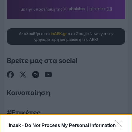
Ακολουθήστε το
inAEK.gr
στο Google News για την
γρηγορότερη ενημέρωση της ΑΕΚ!
Βρείτε μας στα social
Κοινοποίηση
#Ετικέτες
inaek -
Do Not Process My Personal Information
ΑΕΚ
Βασίλης Δημητριάδης
Σαν Σήμερα