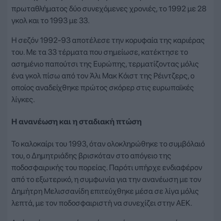
πρωταθλήματος δύο συνεχόμενες χρονιές, το 1992 με 28
γκολ και το 1993 με 33.
Η σεζόν 1992-93 αποτέλεσε την κορυφαία της καριέρας
του. Με τα 33 τέρματα που σημείωσε, κατέκτησε το
ασημένιο παπούτσι της Ευρώπης, τερματίζοντας μόλις
ένα γκολ πίσω από τον Άλι Μακ Κόιστ της Ρέιντζερς, ο
οποίος αναδείχθηκε πρώτος σκόρερ στις ευρωπαϊκές
λίγκες.
Η ανανέωση και η σταδιακή πτώση
Το καλοκαίρι του 1993, όταν ολοκληρώθηκε το συμβόλαιό
του, ο Δημητριάδης βρισκόταν στο απόγειο της
ποδοσφαιρικής του πορείας. Παρότι υπήρχε ενδιαφέρον
από το εξωτερικό, η συμφωνία για την ανανέωση με τον
Δημήτρη Μελισσανίδη επιτεύχθηκε μέσα σε λίγα μόλις
λεπτά, με τον ποδοσφαιριστή να συνεχίζει στην ΑΕΚ.