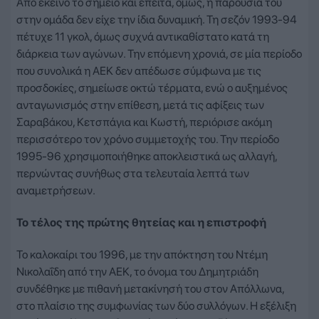
Από εκείνο το σημείο και έπειτα, όμως, η παρουσία του
στην ομάδα δεν είχε την ίδια δυναμική. Τη σεζόν 1993-94
πέτυχε 11 γκολ, όμως συχνά αντικαθίστατο κατά τη
διάρκεια των αγώνων. Την επόμενη χρονιά, σε μία περίοδο
που συνολικά η ΑΕΚ δεν απέδωσε σύμφωνα με τις
προσδοκίες, σημείωσε οκτώ τέρματα, ενώ ο αυξημένος
ανταγωνισμός στην επίθεση, μετά τις αφίξεις των
Σαραβάκου, Κετσπάγια και Κωστή, περιόρισε ακόμη
περισσότερο τον χρόνο συμμετοχής του. Την περίοδο
1995-96 χρησιμοποιήθηκε αποκλειστικά ως αλλαγή,
περνώντας συνήθως στα τελευταία λεπτά των
αναμετρήσεων.
Το τέλος της πρώτης θητείας και η επιστροφή
Το καλοκαίρι του 1996, με την απόκτηση του Ντέμη
Νικολαΐδη από την ΑΕΚ, το όνομα του Δημητριάδη
συνδέθηκε με πιθανή μετακίνησή του στον Απόλλωνα,
στο πλαίσιο της συμφωνίας των δύο συλλόγων. Η εξέλιξη