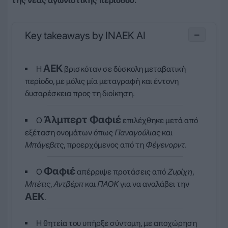
της νέας αγωνιστικής περιόδου.
Key takeaways by INAEK AI
−
ΑΕΚ
Η
βρισκόταν σε δύσκολη μεταβατική
περίοδο, με μόλις μία μεταγραφή και έντονη
δυσαρέσκεια προς τη διοίκηση.
Άλμπερτ Φαφιέ
Ο
επιλέχθηκε μετά από
εξέταση ονομάτων όπως
Παναγούλιας
και
Μπάγεβιτς
, προερχόμενος από τη
Φέγενορντ
.
Φαφιέ
Ο
απέρριψε προτάσεις από
Ζυρίχη
,
Μπέτις
,
Αντβέρπ
και
ΠΑΟΚ
για να αναλάβει την
ΑΕΚ
.
Η θητεία του υπήρξε σύντομη, με αποχώρηση