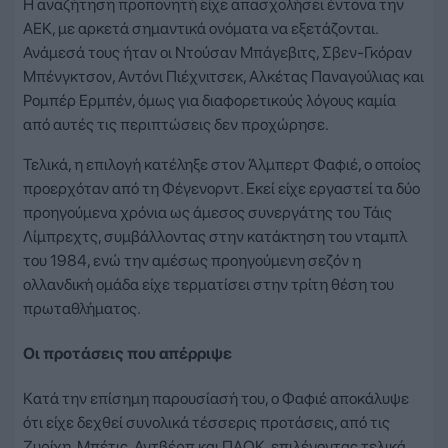
Η αναζήτηση προπονητή είχε απασχολήσει έντονα την
ΑΕΚ, με αρκετά σημαντικά ονόματα να εξετάζονται.
Ανάμεσά τους ήταν οι Ντούσαν Μπάγεβιτς, Σβεν-Γκόραν
Μπένγκτσον, Αντόνι Πιέχνιτσεκ, Αλκέτας Παναγούλιας και
Ρομπέρ Ερμπέν, όμως για διαφορετικούς λόγους καμία
από αυτές τις περιπτώσεις δεν προχώρησε.
Τελικά, η επιλογή κατέληξε στον Άλμπερτ Φαφιέ, ο οποίος
προερχόταν από τη Φέγενορντ. Εκεί είχε εργαστεί τα δύο
προηγούμενα χρόνια ως άμεσος συνεργάτης του Τάις
Λίμπρεχτς, συμβάλλοντας στην κατάκτηση του νταμπλ
του 1984, ενώ την αμέσως προηγούμενη σεζόν η
ολλανδική ομάδα είχε τερματίσει στην τρίτη θέση του
πρωταθλήματος.
Οι προτάσεις που απέρριψε
Κατά την επίσημη παρουσίασή του, ο Φαφιέ αποκάλυψε
ότι είχε δεχθεί συνολικά τέσσερις προτάσεις, από τις
Ζυρίχη, Μπέτις, Αντβέρπ και ΠΑΟΚ, επιλέγοντας τελικά