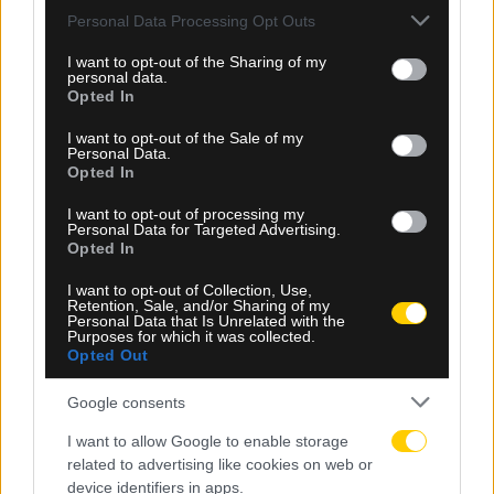
Please note that this website/app uses one or more Google
Personal Data Processing Opt Outs
services and may gather and store information including but
not limited to your visit or usage behaviour. You may click to
I want to opt-out of the Sharing of my
personal data.
grant or deny consent to Google and its third-party tags to
Opted In
use your data for below specified purposes in below Google
consent section.
07.08.2026, 00:08
I want to opt-out of the Sale of my
Personal Data.
Βαθμολογία UEFA: Έχασε έδαφος η Ελλάδα μετά
Opted In
την άσχημη ευρωπαϊκή εβδομάδα των ομάδων
I want to opt-out of processing my
Personal Data for Targeted Advertising.
Opted In
I want to opt-out of Collection, Use,
Retention, Sale, and/or Sharing of my
Personal Data that Is Unrelated with the
Purposes for which it was collected.
Opted Out
Google consents
I want to allow Google to enable storage
related to advertising like cookies on web or
device identifiers in apps.