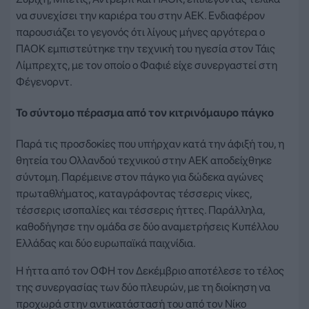
να συνεχίσει την καριέρα του στην ΑΕΚ. Ενδιαφέρον
παρουσιάζει το γεγονός ότι λίγους μήνες αργότερα ο
ΠΑΟΚ εμπιστεύτηκε την τεχνική του ηγεσία στον Τάις
Λίμπρεχτς, με τον οποίο ο Φαφιέ είχε συνεργαστεί στη
Φέγενορντ.
Το σύντομο πέρασμα από τον κιτρινόμαυρο πάγκο
Παρά τις προσδοκίες που υπήρχαν κατά την άφιξή του, η
θητεία του Ολλανδού τεχνικού στην ΑΕΚ αποδείχθηκε
σύντομη. Παρέμεινε στον πάγκο για δώδεκα αγώνες
πρωταθλήματος, καταγράφοντας τέσσερις νίκες,
τέσσερις ισοπαλίες και τέσσερις ήττες. Παράλληλα,
καθοδήγησε την ομάδα σε δύο αναμετρήσεις Κυπέλλου
Ελλάδας και δύο ευρωπαϊκά παιχνίδια.
Η ήττα από τον ΟΦΗ τον Δεκέμβριο αποτέλεσε το τέλος
της συνεργασίας των δύο πλευρών, με τη διοίκηση να
προχωρά στην αντικατάστασή του από τον Νίκο