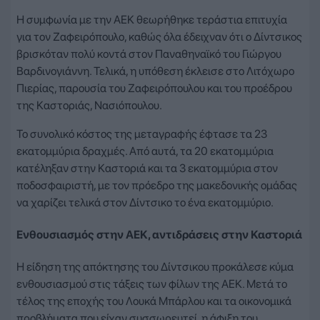
Η συμφωνία με την ΑΕΚ θεωρήθηκε τεράστια επιτυχία
για τον Ζαφειρόπουλο, καθώς όλα έδειχναν ότι ο Δίντσικος
βρισκόταν πολύ κοντά στον Παναθηναϊκό του Γιώργου
Βαρδινογιάννη. Τελικά, η υπόθεση έκλεισε στο Λιτόχωρο
Πιερίας, παρουσία του Ζαφειρόπουλου και του προέδρου
της Καστοριάς, Νασιόπουλου.
Το συνολικό κόστος της μεταγραφής έφτασε τα 23
εκατομμύρια δραχμές. Από αυτά, τα 20 εκατομμύρια
κατέληξαν στην Καστοριά και τα 3 εκατομμύρια στον
ποδοσφαιριστή, με τον πρόεδρο της μακεδονικής ομάδας
να χαρίζει τελικά στον Δίντσικο το ένα εκατομμύριο.
Ενθουσιασμός στην ΑΕΚ, αντιδράσεις στην Καστοριά
Η είδηση της απόκτησης του Δίντσικου προκάλεσε κύμα
ενθουσιασμού στις τάξεις των φίλων της ΑΕΚ. Μετά το
τέλος της εποχής του Λουκά Μπάρλου και τα οικονομικά
προβλήματα που είχαν συσσωρευτεί, η άφιξη του