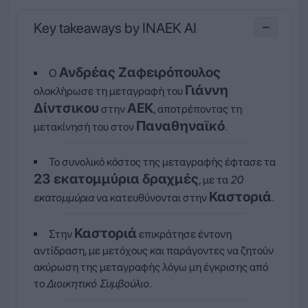
Key takeaways by INAEK AI
−
Ανδρέας Ζαφειρόπουλος
Ο
Γιάννη
ολοκλήρωσε τη μεταγραφή του
Δίντσικου
ΑΕΚ
στην
, αποτρέποντας τη
Παναθηναϊκό
μετακίνησή του στον
.
Το συνολικό κόστος της μεταγραφής έφτασε τα
23 εκατομμύρια δραχμές
, με τα
20
Καστοριά
εκατομμύρια
να κατευθύνονται στην
.
Καστοριά
Στην
επικράτησε έντονη
αντίδραση, με μετόχους και παράγοντες να ζητούν
ακύρωση της μεταγραφής λόγω μη έγκρισης από
το
Διοικητικό Συμβούλιο
.