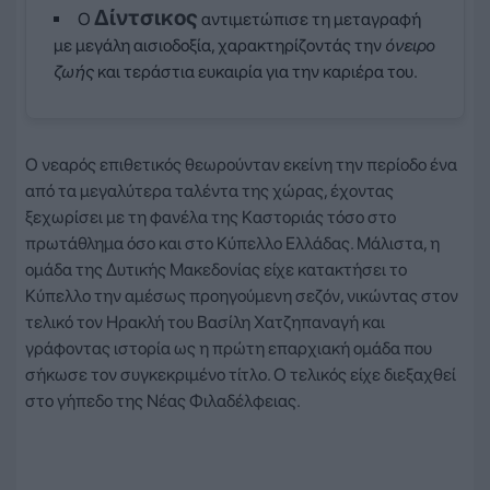
Δίντσικος
Ο
αντιμετώπισε τη μεταγραφή
με μεγάλη αισιοδοξία, χαρακτηρίζοντάς την
όνειρο
ζωής
και τεράστια ευκαιρία για την καριέρα του.
Ο νεαρός επιθετικός θεωρούνταν εκείνη την περίοδο ένα
από τα μεγαλύτερα ταλέντα της χώρας, έχοντας
ξεχωρίσει με τη φανέλα της Καστοριάς τόσο στο
πρωτάθλημα όσο και στο Κύπελλο Ελλάδας. Μάλιστα, η
ομάδα της Δυτικής Μακεδονίας είχε κατακτήσει το
Κύπελλο την αμέσως προηγούμενη σεζόν, νικώντας στον
τελικό τον Ηρακλή του Βασίλη Χατζηπαναγή και
γράφοντας ιστορία ως η πρώτη επαρχιακή ομάδα που
σήκωσε τον συγκεκριμένο τίτλο. Ο τελικός είχε διεξαχθεί
στο γήπεδο της Νέας Φιλαδέλφειας.