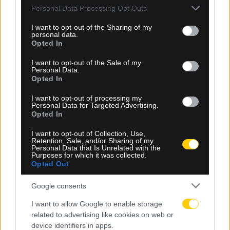
07.08.2026, 14:08
Please note that this website/app uses one or more Google
Personal Data Processing Opt Outs
services and may gather and store information including but
Σάλος στη Νότια Κορέα: Καταγγελίες για παροχή
not limited to your visit or usage behaviour. You may click to
I want to opt-out of the Sharing of my
σεξουαλικών υπηρεσιών σε ξένους διαιτητές
personal data.
grant or deny consent to Google and its third-party tags to
Opted In
use your data for below specified purposes in below Google
consent section.
I want to opt-out of the Sale of my
Personal Data.
Opted In
I want to opt-out of processing my
Personal Data for Targeted Advertising.
Opted In
I want to opt-out of Collection, Use,
Retention, Sale, and/or Sharing of my
Personal Data that Is Unrelated with the
Purposes for which it was collected.
Opted Out
Google consents
I want to allow Google to enable storage
related to advertising like cookies on web or
07.08.2026, 13:50
device identifiers in apps.