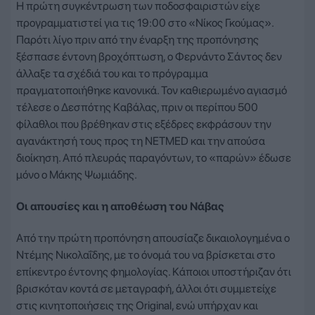
Η πρώτη συγκέντρωση των ποδοσφαιριστών είχε
προγραμματιστεί για τις 19:00 στο «Νίκος Γκούμας».
Παρότι λίγο πριν από την έναρξη της προπόνησης
ξέσπασε έντονη βροχόπτωση, ο Φερνάντο Σάντος δεν
άλλαξε τα σχέδιά του και το πρόγραμμα
πραγματοποιήθηκε κανονικά. Τον καθιερωμένο αγιασμό
τέλεσε ο Δεσπότης Καβάλας, πριν οι περίπου 500
φίλαθλοι που βρέθηκαν στις εξέδρες εκφράσουν την
αγανάκτησή τους προς τη NETMED και την απούσα
διοίκηση. Από πλευράς παραγόντων, το «παρών» έδωσε
μόνο ο Μάκης Ψωμιάδης.
Οι απουσίες και η αποθέωση του Νάβας
Από την πρώτη προπόνηση απουσίαζε δικαιολογημένα ο
Ντέμης Νικολαΐδης, με το όνομά του να βρίσκεται στο
επίκεντρο έντονης φημολογίας. Κάποιοι υποστήριζαν ότι
βρισκόταν κοντά σε μεταγραφή, άλλοι ότι συμμετείχε
στις κινητοποιήσεις της Original, ενώ υπήρχαν και