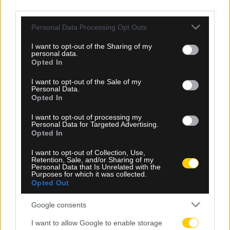
third parties.
Please note that this website/app uses one or more Google
Personal Data Processing Opt Outs
services and may gather and store information including but
not limited to your visit or usage behaviour. You may click to
I want to opt-out of the Sharing of my
personal data.
grant or deny consent to Google and its third-party tags to
Opted In
use your data for below specified purposes in below Google
consent section.
I want to opt-out of the Sale of my
Personal Data.
08.08.2026, 23:33
Opted In
ΑΕΚ – Athens Kallithea: Τα highlights του αγώνα
I want to opt-out of processing my
(vid)
Personal Data for Targeted Advertising.
Opted In
I want to opt-out of Collection, Use,
Retention, Sale, and/or Sharing of my
Personal Data that Is Unrelated with the
Purposes for which it was collected.
Opted Out
Google consents
I want to allow Google to enable storage