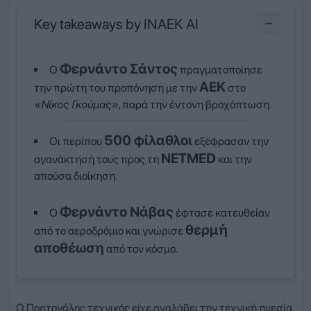
Key takeaways by INAEK AI
−
Φερνάντο Σάντος
Ο
πραγματοποίησε
ΑΕΚ
την πρώτη του προπόνηση με την
στο
«Νίκος Γκούμας»
, παρά την έντονη βροχόπτωση.
500 φίλαθλοι
Οι περίπου
εξέφρασαν την
NETMED
αγανάκτησή τους προς τη
και την
απούσα διοίκηση.
Φερνάντο Νάβας
Ο
έφτασε κατευθείαν
θερμή
από το αεροδρόμιο και γνώρισε
αποθέωση
από τον κόσμο.
Ο Πορτογάλος τεχνικός είχε αναλάβει την τεχνική ηγεσία