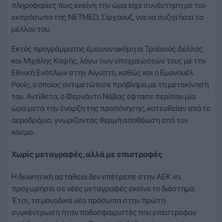
πληροφορίες πως εκείνη την ώρα είχε συνάντηση με τον
εκπρόσωπο της NETMED, Σίρχαουζ, για να συζητήσει το
μέλλον του.
Εκτός προγράμματος έμειναν ακόμη οι Τραϊανός Δέλλας
και Μιχάλης Καψής, λόγω των υποχρεώσεών τους με την
Εθνική Ενόπλων στην Αίγυπτο, καθώς και ο Εμανουέλ
Ρουίς, ο οποίος αντιμετώπισε πρόβλημα με τη μετακίνησή
του. Αντίθετα, ο Φερνάντο Νάβας έφτασε περίπου μία
ώρα μετά την έναρξη της προπόνησης, κατευθείαν από το
αεροδρόμιο, γνωρίζοντας θερμή αποθέωση από τον
κόσμο.
Χωρίς μεταγραφές, αλλά με επιστροφές
Η διοικητική αστάθεια δεν επέτρεπε στην ΑΕΚ να
προχωρήσει σε νέες μεταγραφές εκείνο το διάστημα.
Έτσι, τα μοναδικά νέα πρόσωπα στην πρώτη
συγκέντρωση ήταν ποδοσφαιριστές που επέστρεφαν