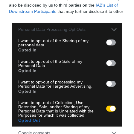
also be disclosed by us to third parties on the
IAB’s List of
Downstream Participants
that may further disclose it to other
08.08.2026, 13:58
third parties.
Wall Street Journal: Τα σενάρια των ΗΠΑ για
Please note that this website/app uses one or more Google
Personal Data Processing Opt Outs
πιθανή ρωσική επίθεση στο ΝΑΤΟ
services and may gather and store information including but
not limited to your visit or usage behaviour. You may click to
I want to opt-out of the Sharing of my
personal data.
grant or deny consent to Google and its third-party tags to
Opted In
use your data for below specified purposes in below Google
consent section.
I want to opt-out of the Sale of my
Personal Data.
Opted In
I want to opt-out of processing my
Personal Data for Targeted Advertising.
Opted In
I want to opt-out of Collection, Use,
Retention, Sale, and/or Sharing of my
Personal Data that Is Unrelated with the
Purposes for which it was collected.
Opted Out
Google consents