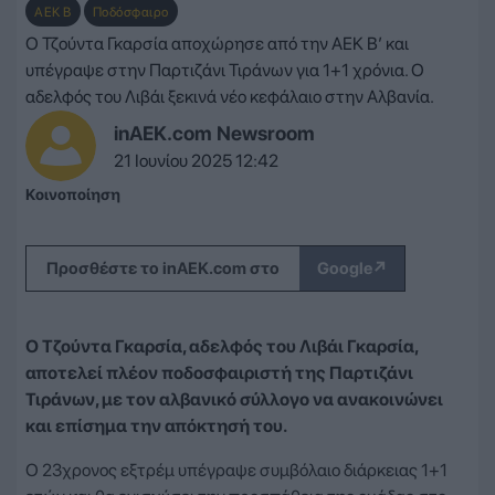
ΑΕΚ Β
Ποδόσφαιρο
Ο Τζούντα Γκαρσία αποχώρησε από την ΑΕΚ Β’ και
υπέγραψε στην Παρτιζάνι Τιράνων για 1+1 χρόνια. Ο
αδελφός του Λιβάι ξεκινά νέο κεφάλαιο στην Αλβανία.
inAEK.com Newsroom
21 Ιουνίου 2025 12:42
Κοινοποίηση
↗
Προσθέστε το inAEK.com στο
Google
Ο Τζούντα Γκαρσία, αδελφός του Λιβάι Γκαρσία,
αποτελεί πλέον ποδοσφαιριστή της Παρτιζάνι
Τιράνων, με τον αλβανικό σύλλογο να ανακοινώνει
και επίσημα την απόκτησή του.
Ο 23χρονος εξτρέμ υπέγραψε συμβόλαιο διάρκειας 1+1