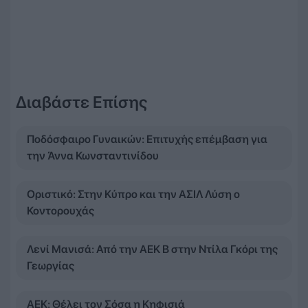
Διαβάστε Επίσης
Ποδόσφαιρο Γυναικών: Επιτυχής επέμβαση για
την Άννα Κωνσταντινίδου
Οριστικό: Στην Κύπρο και την ΑΣΙΛ Λύση ο
Κοντορουχάς
Λενί Μανισά: Από την ΑΕΚ Β στην Ντίλα Γκόρι της
Γεωργίας
ΑΕΚ: Θέλει τον Σόσα η Κηφισιά