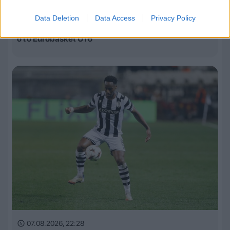
07.08.2026, 22:51
Data Deletion
Data Access
Privacy Policy
Εντυπωσιακή στην πρεμιέρα η Εθνική Κορασίδων
στο Eurobasket U16
07.08.2026, 22:28