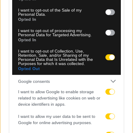
use your data for below specified purposes in below Google
consent section.
I want to opt-out of the Sale of my
Personal Data.
Opted In
I want to opt-out of processing my
Personal Data for Targeted Advertising.
Opted In
I want to opt-out of Collection, Use,
Retention, Sale, and/or Sharing of my
Personal Data that Is Unrelated with the
Purposes for which it was collected.
07.08.2026, 23:14
Opted Out
«Ενδιαφέρον της Γαλατασαράι για τον
Μαρτινέλι»
Google consents
I want to allow Google to enable storage
related to advertising like cookies on web or
device identifiers in apps.
I want to allow my user data to be sent to
Google for online advertising purposes.