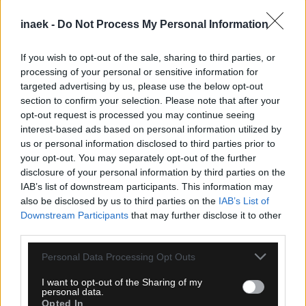
inaek -
Do Not Process My Personal Information
If you wish to opt-out of the sale, sharing to third parties, or
processing of your personal or sensitive information for
targeted advertising by us, please use the below opt-out
section to confirm your selection. Please note that after your
opt-out request is processed you may continue seeing
interest-based ads based on personal information utilized by
us or personal information disclosed to third parties prior to
your opt-out. You may separately opt-out of the further
disclosure of your personal information by third parties on the
07.08.2026, 23:40
IAB’s list of downstream participants. This information may
Αντίπαλοι ΑΕΚ: Έκανε το 4/4 στο πρωτάθλημα η
also be disclosed by us to third parties on the
IAB’s List of
Λέφσκι Σόφιας
Downstream Participants
that may further disclose it to other
third parties.
Please note that this website/app uses one or more Google
Personal Data Processing Opt Outs
services and may gather and store information including but
not limited to your visit or usage behaviour. You may click to
I want to opt-out of the Sharing of my
personal data.
grant or deny consent to Google and its third-party tags to
Opted In