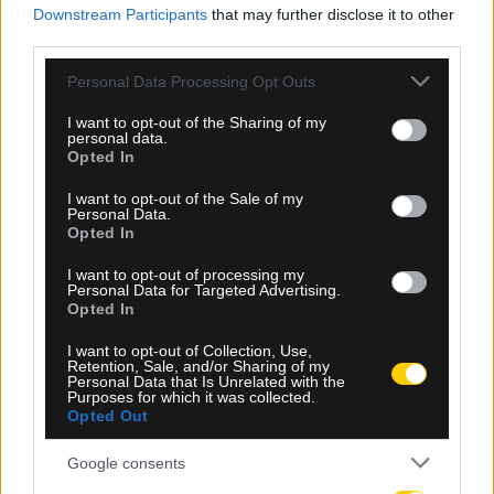
Downstream Participants
that may further disclose it to other
third parties.
Please note that this website/app uses one or more Google
Personal Data Processing Opt Outs
services and may gather and store information including but
not limited to your visit or usage behaviour. You may click to
I want to opt-out of the Sharing of my
personal data.
grant or deny consent to Google and its third-party tags to
Opted In
use your data for below specified purposes in below Google
consent section.
I want to opt-out of the Sale of my
Personal Data.
Opted In
07.08.2026, 12:53
I want to opt-out of processing my
Αθλητικό τηλεοπτικό πρόγραμμα 10/08:
Personal Data for Targeted Advertising.
Αναλυτικά οι αγώνες και τα κανάλια
Opted In
I want to opt-out of Collection, Use,
Retention, Sale, and/or Sharing of my
Personal Data that Is Unrelated with the
Purposes for which it was collected.
Opted Out
Google consents