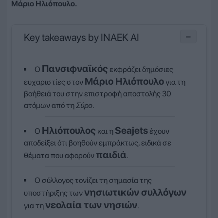
Μάριο Ηλιόπουλο.
Key takeaways by INAEK AI
−
Πανσιφναϊκός
Ο
εκφράζει δημόσιες
Μάριο Ηλιόπουλο
ευχαριστίες στον
για τη
βοήθειά του στην επιστροφή αποστολής 30
ατόμων από τη
Σύρο
.
Ηλιόπουλος
Seajets
Ο
και η
έχουν
αποδείξει ότι βοηθούν εμπράκτως, ειδικά σε
παιδιά
θέματα που αφορούν
.
Ο σύλλογος τονίζει τη σημασία της
νησιωτικών συλλόγων
υποστήριξης των
νεολαία των νησιών
για τη
.