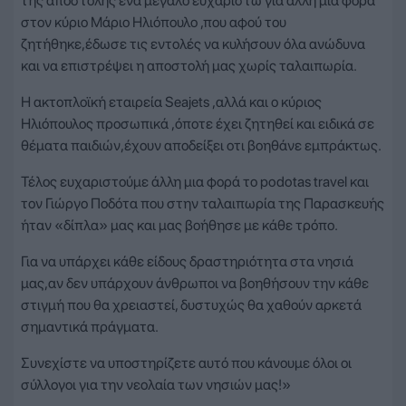
της αποστολής ένα μεγάλο ευχαριστώ για άλλη μια φορά
στον κύριο Μάριο Ηλιόπουλο ,που αφού του
ζητήθηκε,έδωσε τις εντολές να κυλήσουν όλα ανώδυνα
και να επιστρέψει η αποστολή μας χωρίς ταλαιπωρία.
Η ακτοπλοϊκή εταιρεία Seajets ,αλλά και ο κύριος
Ηλιόπουλος προσωπικά ,όποτε έχει ζητηθεί και ειδικά σε
θέματα παιδιών,έχουν αποδείξει οτι βοηθάνε εμπράκτως.
Τέλος ευχαριστούμε άλλη μια φορά το podotas travel και
τον Γιώργο Ποδότα που στην ταλαιπωρία της Παρασκευής
ήταν «δίπλα» μας και μας βοήθησε με κάθε τρόπο.
Για να υπάρχει κάθε είδους δραστηριότητα στα νησιά
μας,αν δεν υπάρχουν άνθρωποι να βοηθήσουν την κάθε
στιγμή που θα χρειαστεί, δυστυχώς θα χαθούν αρκετά
σημαντικά πράγματα.
Συνεχίστε να υποστηρίζετε αυτό που κάνουμε όλοι οι
σύλλογοι για την νεολαία των νησιών μας!»