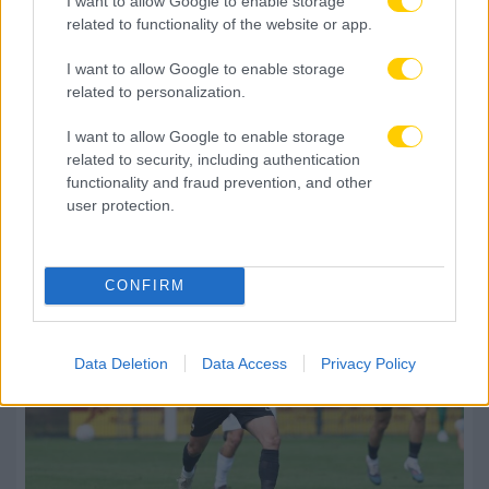
I want to allow Google to enable storage
related to functionality of the website or app.
I want to allow Google to enable storage
related to personalization.
I want to allow Google to enable storage
08.08.2026, 00:15
related to security, including authentication
ΑΕΚ: Τελευταίο τεστ απέναντι πριν από την
functionality and fraud prevention, and other
έναρξη των επίσημων υποχρεώσεων
user protection.
CONFIRM
Data Deletion
Data Access
Privacy Policy