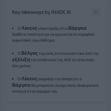
Key takeaways by INAEK AI
−
Λίκενς
Βάργκα
Ο
υποστηρίζει ότι ο
διαθέτει ποιότητα για να αγωνιστεί σε
κορυφαίο
ευρωπαϊκό πρωτάθλημα
.
Βέλγος
Ο
τεχνικός εντυπωσιάστηκε από την
εξέλιξη
του επιθετικού της
ΑΕΚ
τα τελευταία
δύο χρόνια.
Λίκενς
Ο
εκφράζει την άποψη ότι ο
Βάργκα
θα μπορούσε να είχε κάνει
διαφορετική
επιλογή
στην καριέρα του.