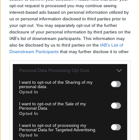
opt-out request is processed you may continue seeing
interest-based ads based on personal information utilized by
us or personal information disclosed to third parties prior to
your opt-out. You may separately opt-out of the further
disclosure of your personal information by third parties on the
IAB’s list of downstream participants. This information may
also be disclosed by us to third parties on the
IAB’s List of
Downstream Participants
that may further disclose it to other
third parties.
Please note that this website/app uses one or more Google
Personal Data Processing Opt Outs
services and may gather and store information including but
not limited to your visit or usage behaviour. You may click to
I want to opt-out of the Sharing of my
personal data.
grant or deny consent to Google and its third-party tags to
Opted In
use your data for below specified purposes in below Google
08.08.2026, 00:30
consent section.
I want to opt-out of the Sale of my
Personal Data.
ΠΑΕ ΑΕΚ: «Ο Μιχάλης της ΑΕΚ θα είναι πάντα
Opted In
εδώ»
I want to opt-out of processing my
Personal Data for Targeted Advertising.
Opted In