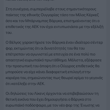
Στη συνέχεια, συμπεριέλαβε στους σημαντικότερους
παίκτες της εθνικής Ουγγαρίας τόσο τον Μίλος Κέρκεζ
όσο και τον Μπάρναμπας Βάργκα, επισημαίνοντας ότι ο
επιθετικός της ΑΕΚ τον έχει εντυπωσιάσει με την εξέλιξή
του.
Ο Βέλγος χαρακτήρισε τον Βάργκα έναν ιδιαίτερο σέντερ
φορ, εκτιμώντας ότι οι δυνατότητές του θα του
επέτρεπαν να αγωνιστεί με επιτυχία σε ένα πολύ πιο
απαιτητικό ευρωπαϊκό πρωτάθλημα. Μάλιστα, εξέφρασε
την προσωπική του άποψη ότι ο Ούγγρος επιθετικός θα
μπορούσε να είχε κάνει διαφορετική επιλογή στην
καριέρα του, σημειώνοντας πως θεωρεί κρίμα το γεγονός
ότι κατέληξε στην ΑΕΚ.
Οι δηλώσεις του Λίκενς έρχονται να επιβεβαιώσουν τη
θετική εικόνα που έχει δημιουργήσει ο Βάργκα στο
ευρωπαϊκό ποδόσφαιρο, με τον νέο φορ της Ένωσης να