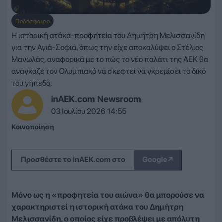
Ποδόσφαιρο
Η ιστορική ατάκα-προφητεία του Δημήτρη Μελισσανίδη
για την Αγιά-Σοφιά, όπως την είχε αποκαλύψει ο Στέλιος
Μανωλάς, αναφορικά με το πώς το νέο παλάτι της ΑΕΚ θα
ανάγκαζε τον Ολυμπιακό να σκεφτεί να γκρεμίσει το δικό
του γήπεδο.
inAEK.com Newsroom
03 Ιουλίου 2026 14:55
Κοινοποίηση
↗
Προσθέστε το inAEK.com στο
Google
Μόνο ως η «προφητεία του αιώνα» θα μπορούσε να
χαρακτηριστεί η ιστορική ατάκα του Δημήτρη
Μελισσανίδη, ο οποίος είχε προβλέψει με απόλυτη