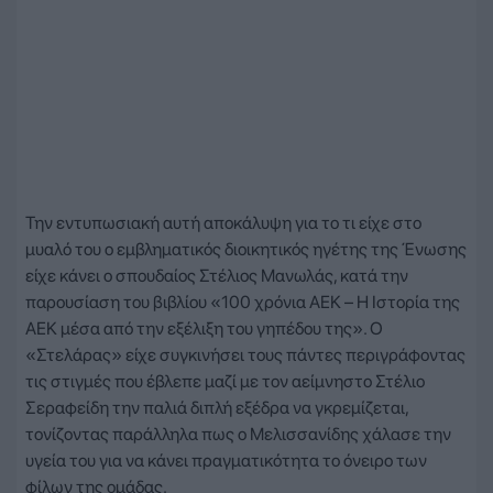
Την εντυπωσιακή αυτή αποκάλυψη για το τι είχε στο
μυαλό του ο εμβληματικός διοικητικός ηγέτης της Ένωσης
είχε κάνει ο σπουδαίος Στέλιος Μανωλάς, κατά την
παρουσίαση του βιβλίου «100 χρόνια ΑΕΚ – Η Ιστορία της
ΑΕΚ μέσα από την εξέλιξη του γηπέδου της». Ο
«Στελάρας» είχε συγκινήσει τους πάντες περιγράφοντας
τις στιγμές που έβλεπε μαζί με τον αείμνηστο Στέλιο
Σεραφείδη την παλιά διπλή εξέδρα να γκρεμίζεται,
τονίζοντας παράλληλα πως ο Μελισσανίδης χάλασε την
υγεία του για να κάνει πραγματικότητα το όνειρο των
φίλων της ομάδας.