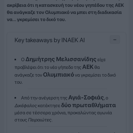
ακρίβεια ότι η κατασκευή του νέου γηπέδου της ΑΕΚ
θα ανάγκαζε τον Ολυμπιακό να μπει στη διαδικασία
να… γκρεμίσει το δικό του.
Key takeaways by INAEK AI
−
Δημήτρης Μελισσανίδης
Ο
είχε
ΑΕΚ
προβλέψει ότι το νέο γήπεδο της
θα
Ολυμπιακό
ανάγκαζε τον
να γκρεμίσει το δικό
του.
Αγιά-Σοφιάς
Από την ανέγερση της
, ο
δύο πρωταθλήματα
Δικέφαλος
κατέκτησε
μέσα σε τέσσερα χρόνια, προκαλώντας αγωνία
στους
Πειραιώτες
.