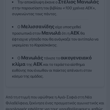
Στέλιος Μανωλάς
Την αποκάλυψη έκανε ο
στην παρουσίαση του βιβλίου
«100 χρόνια ΑΕΚ»
,
συγκινώντας τους πάντες.
Μελισσανίδης
Ο
είχε υποσχεθεί
Μανωλά
ΑΕΚ
προσωπικά στον
ότι η
θα
έφτιαχνε γήπεδο που θα ανάγκαζε τον αντίπαλο να
γκρεμίσει το
Καραϊσκάκης
.
Μανωλάς
οικογενειακό
Ο
τόνισε το
κλίμα
ΑΕΚ
της
και το τεράστιο αίσθημα
ευθύνης που ένιωθαν οι παίκτες απέναντι στον
κόσμο της ομάδας.
Από τη στιγμή που υψώθηκε η Αγιά-Σοφιά στη Νέα
Φιλαδέλφεια, ξεκίνησε ένας πραγματικός αγωνιστικός και
ψυχολογικός εφιάλτης για τους «ερυθρόλευκους», καθώς