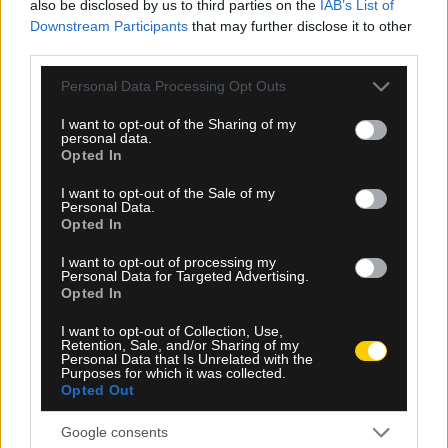
Μόρας: «Εύχομαι τα καλύτερα στην ΑΕΚ, χτίζουμε
also be disclosed by us to third parties on the
IAB’s List of
μια ολοκαίνουργια ομάδα από την αρχή»
Downstream Participants
that may further disclose it to other
third parties.
Please note that this website/app uses one or more Google
Personal Data Processing Opt Outs
services and may gather and store information including but
not limited to your visit or usage behaviour. You may click to
I want to opt-out of the Sharing of my
personal data.
grant or deny consent to Google and its third-party tags to
Opted In
use your data for below specified purposes in below Google
consent section.
I want to opt-out of the Sale of my
Personal Data.
Opted In
I want to opt-out of processing my
Personal Data for Targeted Advertising.
Opted In
I want to opt-out of Collection, Use,
Retention, Sale, and/or Sharing of my
Personal Data that Is Unrelated with the
08.08.2026, 22:29
Purposes for which it was collected.
Opted Out
Νίκολιτς: «Τώρα ξεκινά η δράση – Με αυτή την
ομάδα θα πάμε σε Super Cup και Champions
Google consents
League»