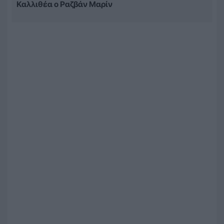
Καλλιθέα ο Ραζβάν Μαρίν