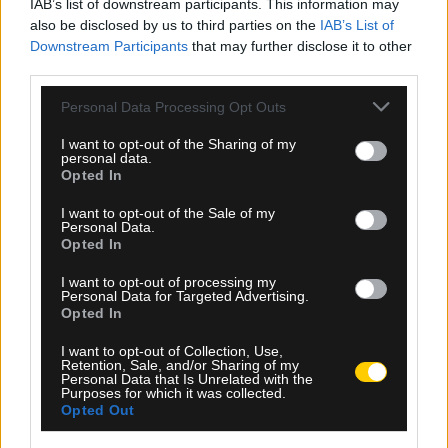
IAB’s list of downstream participants. This information may
also be disclosed by us to third parties on the
IAB’s List of
Downstream Participants
that may further disclose it to other
third parties.
Please note that this website/app uses one or more Google
Personal Data Processing Opt Outs
services and may gather and store information including but
not limited to your visit or usage behaviour. You may click to
I want to opt-out of the Sharing of my
personal data.
grant or deny consent to Google and its third-party tags to
Opted In
use your data for below specified purposes in below Google
consent section.
I want to opt-out of the Sale of my
Personal Data.
Opted In
I want to opt-out of processing my
10.08.2026, 09:38
Personal Data for Targeted Advertising.
Opted In
ΑΕΚ: Πιέζει ο Ελίασον για την Ιντερνασιονάλ – Σε
προχωρημένο στάδιο οι επαφές
I want to opt-out of Collection, Use,
Retention, Sale, and/or Sharing of my
Personal Data that Is Unrelated with the
Purposes for which it was collected.
Opted Out