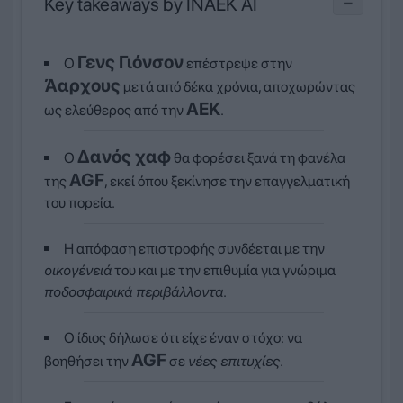
Key takeaways by INAEK AI
−
Γενς Γιόνσον
Ο
επέστρεψε στην
Άαρχους
μετά από δέκα χρόνια, αποχωρώντας
ΑΕΚ
ως ελεύθερος από την
.
Δανός χαφ
Ο
θα φορέσει ξανά τη φανέλα
AGF
της
, εκεί όπου ξεκίνησε την επαγγελματική
του πορεία.
Η απόφαση επιστροφής συνδέεται με την
οικογένειά
του και με την επιθυμία για γνώριμα
ποδοσφαιρικά περιβάλλοντα
.
Ο ίδιος δήλωσε ότι είχε έναν στόχο: να
AGF
βοηθήσει την
σε
νέες επιτυχίες
.