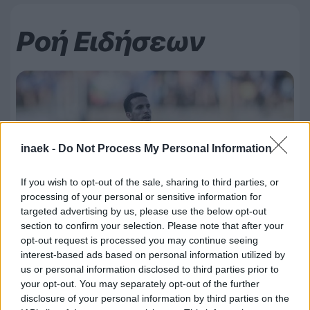
Ροή Ειδήσεων
inaek -
Do Not Process My Personal Information
If you wish to opt-out of the sale, sharing to third parties, or
processing of your personal or sensitive information for
targeted advertising by us, please use the below opt-out
section to confirm your selection. Please note that after your
opt-out request is processed you may continue seeing
10.08.2026, 10:00
interest-based ads based on personal information utilized by
us or personal information disclosed to third parties prior to
Μάνατζερ Μπουράς: «Δεν πιστεύω ότι θα
your opt-out. You may separately opt-out of the further
παραμείνει στη Λέφσκι – Είμαστε σε
διαπραγματεύσεις με την ΑΕΚ τη μεταγραφή»
disclosure of your personal information by third parties on the