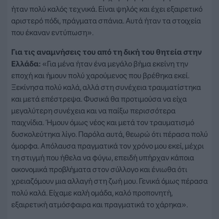
ήταν πολύ καλός τεχνικά. Είναι ψηλός και έχει εξαιρετικό
αριστερό πόδι, πράγματα σπάνια. Αυτά ήταν τα στοιχεία
που έκαναν εντύπωση».
Για τις αναμνήσεις του από τη δική του θητεία στην
Ελλάδα:
«Για μένα ήταν ένα μεγάλο βήμα εκείνη την
εποχή και ήμουν πολύ χαρούμενος που βρέθηκα εκεί.
Ξεκίνησα πολύ καλά, αλλά στη συνέχεια τραυματίστηκα
και μετά επέστρεψα. Φυσικά θα προτιμούσα να είχα
μεγαλύτερη συνέχεια και να παίξω περισσότερα
παιχνίδια. Ήμουν όμως νέος και μετά τον τραυματισμό
δυσκολεύτηκα λίγο. Παρόλα αυτά, θεωρώ ότι πέρασα πολύ
όμορφα. Απόλαυσα πραγματικά τον χρόνο μου εκεί, μέχρι
τη στιγμή που ήθελα να φύγω, επειδή υπήρχαν κάποια
οικονομικά προβλήματα στον σύλλογο και ένιωθα ότι
χρειαζόμουν μια αλλαγή στη ζωή μου. Γενικά όμως πέρασα
πολύ καλά. Είχαμε καλή ομάδα, καλό προπονητή,
εξαιρετική ατμόσφαιρα και πραγματικά το χάρηκα».