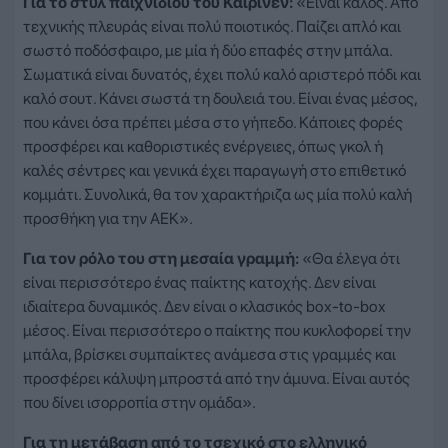
Για το στυλ παιχνιδιού του Κάιρινεν:
«Είναι καλός. Από
τεχνικής πλευράς είναι πολύ ποιοτικός. Παίζει απλό και
σωστό ποδόσφαιρο, με μία ή δύο επαφές στην μπάλα.
Σωματικά είναι δυνατός, έχει πολύ καλό αριστερό πόδι και
καλό σουτ. Κάνει σωστά τη δουλειά του. Είναι ένας μέσος,
που κάνει όσα πρέπει μέσα στο γήπεδο. Κάποιες φορές
προσφέρει και καθοριστικές ενέργειες, όπως γκολ ή
καλές σέντρες και γενικά έχει παραγωγή στο επιθετικό
κομμάτι. Συνολικά, θα τον χαρακτήριζα ως μία πολύ καλή
προσθήκη για την ΑΕΚ».
Για τον ρόλο του στη μεσαία γραμμή:
«Θα έλεγα ότι
είναι περισσότερο ένας παίκτης κατοχής. Δεν είναι
ιδιαίτερα δυναμικός. Δεν είναι ο κλασικός box-to-box
μέσος. Είναι περισσότερο ο παίκτης που κυκλοφορεί την
μπάλα, βρίσκει συμπαίκτες ανάμεσα στις γραμμές και
προσφέρει κάλυψη μπροστά από την άμυνα. Είναι αυτός
που δίνει ισορροπία στην ομάδα».
Για τη μετάβαση από το τσεχικό στο ελληνικό