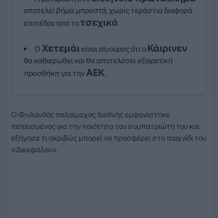
αποτελεί
βήμα μπροστά
, χωρίς τεράστια διαφορά
τσεχικό
επιπέδου από το
.
Χετεμάι
Κάιρινεν
Ο
είναι
σίγουρος
ότι ο
θα καθιερωθεί και θα αποτελέσει
εξαιρετική
ΑΕΚ
προσθήκη
για την
.
Ο Φινλανδός παλαίμαχος διεθνής εμφανίστηκε
πεπεισμένος για την ποιότητα του συμπατριώτη του και
εξήγησε τι ακριβώς μπορεί να προσφέρει στο παιχνίδι του
«Δικεφάλου».