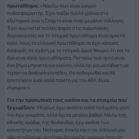
πρωτάθλημα:
«Νομίζω πως είναι ώριμος
ποδοσφαιριστής. Έχει παίξει πολλά χρόνια στο
εξωτερικό, ενώ η Σπάρτα είναι ένας μεγάλος σύλλογος.
Έχει αγωνιστεί πολλές φορές στις ευρωπαϊκές
διοργανώσεις και το τσεχικό πρωτάθλημα είναι αρκετά
καλό. Ίσως το ελληνικό πρωτάθλημα να έχει κάποιες
διαφορές σε σχέση με το τσεχικό, όμως θεωρώ ότι και τα
δύο είναι καλά πρωταθλήματα. Πιστεύω πως αυτό είναι
ένα βήμα μπροστά για εκείνον, αλλά όχι μια μετάβαση με
τεράστια διαφορά επιπέδου. Θα καθιερωθεί και θα
αποτελέσει έναν καλό παίκτη για την ΑΕΚ. Είμαι
σίγουρος».
Για την προσωπική τους εικόνα και τα στοιχεία που
ξεχωρίζουν:
«Κυρίως έχω ακούσει καλά πράγματα, γιατί
τον έχω γνωρίσει, αλλά όχι σε μεγάλο βαθμό. Μέσω της
εθνικής ομάδας της Φινλανδίας έχω εικόνα των
ικανοτήτων του. Νεότερος έπαιξε και στον σύλλογό μου
εδώ στο Ελσίνκι. Αυτό που ξεχώριζες αμέσως ήταν ότι