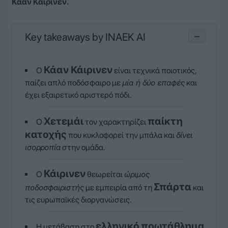
Κάαν Κάιρινεν.
Key takeaways by INAEK AI
−
Κάαν Κάιρινεν
Ο
είναι τεχνικά ποιοτικός,
παίζει απλό ποδόσφαιρο με
μία ή δύο επαφές
και
έχει εξαιρετικό αριστερό πόδι.
Χετεμάι
παίκτη
Ο
τον χαρακτηρίζει
κατοχής
που κυκλοφορεί την μπάλα και
δίνει
ισορροπία
στην ομάδα.
Κάιρινεν
Ο
θεωρείται
ώριμος
Σπάρτα
ποδοσφαιριστής
με εμπειρία από τη
και
τις ευρωπαϊκές διοργανώσεις.
ελληνικό πρωτάθλημα
Η μετάβαση στο