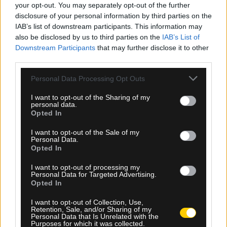
your opt-out. You may separately opt-out of the further
disclosure of your personal information by third parties on the
IAB’s list of downstream participants. This information may
Ροή Ειδήσεων
also be disclosed by us to third parties on the
IAB’s List of
Downstream Participants
that may further disclose it to other
third parties.
Please note that this website/app uses one or more Google
Personal Data Processing Opt Outs
services and may gather and store information including but
not limited to your visit or usage behaviour. You may click to
I want to opt-out of the Sharing of my
personal data.
grant or deny consent to Google and its third-party tags to
Opted In
use your data for below specified purposes in below Google
consent section.
I want to opt-out of the Sale of my
Personal Data.
Opted In
I want to opt-out of processing my
Personal Data for Targeted Advertising.
Opted In
I want to opt-out of Collection, Use,
05.08.2026, 23:51
Retention, Sale, and/or Sharing of my
Personal Data that Is Unrelated with the
Τα highlights του Παναθηναϊκός – ΤΣΣΚΑ 1948
Purposes for which it was collected.