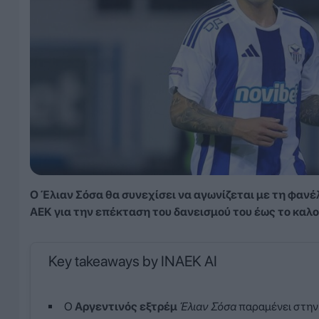
Ο Έλιαν Σόσα θα συνεχίσει να αγωνίζεται με τη φαν
ΑΕΚ για την επέκταση του δανεισμού του έως το καλο
Key takeaways by INAEK AI
Ο
Αργεντινός εξτρέμ
Έλιαν Σόσα
παραμένει στη