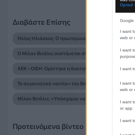
Opted 
Διαβάστε Επίσης
Google 
I want t
web or d
Ηλίας Ηλιάσκος: Ο πρωταγωνιστής του πρώτου Κυπέ
I want t
Ο Μίλαν Βιτάλις συστήνεται στο κοινό της ΑΕΚ: Οι π
purpose
ΑΕΚ – ΟΦΗ: Ορίστηκε η διαιτητική ομάδα του τελικο
I want 
I want t
Το συγκινητικό «αντίο» του Βιτάλις στην Γκιορ: «Έ
web or d
Μίλαν Βιτάλις: «Υπόσχομαι να πεθάνω για την ομάδα
I want t
or app.
I want t
Προτεινόμενα βίντεο
I want t