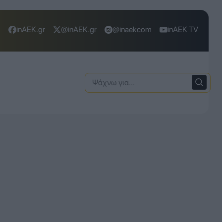
inAEK.gr
@inAEK.gr
@inaekcom
inAEK TV
Ψάχνω
για: