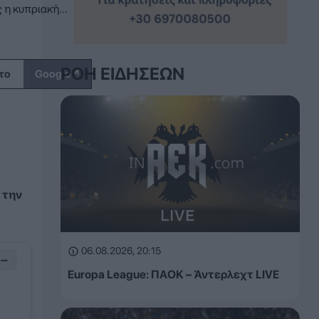
η κυπριακή...
ΡΟΉ ΕΙΔΉΣΕΩΝ
↗
το
Google
 την
06.08.2026, 20:15
−
Europa League: ΠΑΟΚ – Άντερλεχτ LIVE