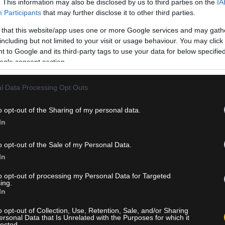
. This information may also be disclosed by us to third parties on the
IA
Participants
that may further disclose it to other third parties.
 that this website/app uses one or more Google services and may gath
including but not limited to your visit or usage behaviour. You may click 
 to Google and its third-party tags to use your data for below specifi
ogle consent section.
ν
l Data Processing Opt Outs
υμμετοχές με τη φανέλα της Ανόρθωσης, βρίσκοντας μία φορά 
o opt-out of the Sharing of my personal data.
τάσεις στο κυπριακό πρωτάθλημα.
In
α του προσφέρει ακόμη περισσότερο χρόνο συμμετοχής και θα
o opt-out of the Sale of my Personal Data.
έψει πιο έτοιμος για να διεκδικήσει θέση στο ρόστερ της Ένωση
In
ς
to opt-out of processing my Personal Data for Targeted
ing.
In
νωσή της, γνωστοποιώντας την επέκταση του δανεισμού του
o opt-out of Collection, Use, Retention, Sale, and/or Sharing
ersonal Data that Is Unrelated with the Purposes for which it
lected.