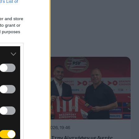
B’s List of
er and store
to grant or
ed purposes
τον
ς.
06.08.2026, 19:46
Επίσημο: Στην Αϊντχόφεν με διετές