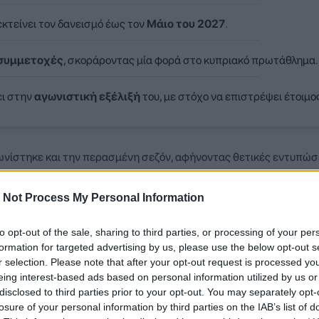
κτείνει τον δανεισμό έως τον
Μάιο του 2027
.
συμμετοχές
, σκοράροντας μία φορά στο κυπριακό πρωτάθλημα.
ει στην
αγωνιστική εξέλιξή
του, με στόχο να επιστρέψει έτοιμο
ωνίστηκε και την περασμένη σεζόν, αφήνοντας θετικές εντυπώσ
δες δίνει τη δυνατότητα στον νεαρό ποδοσφαιριστή να συνεχίσει
 Not Process My Personal Information
to opt-out of the sale, sharing to third parties, or processing of your per
formation for targeted advertising by us, please use the below opt-out s
r selection. Please note that after your opt-out request is processed y
eing interest-based ads based on personal information utilized by us or
disclosed to third parties prior to your opt-out. You may separately opt-
losure of your personal information by third parties on the IAB’s list of