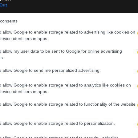
Out
consents
o allow Google to enable storage related to advertising like cookies on
evice identifiers in apps.
λλου της ΑΕΚ και η σπουδαία διαδρομή του (ΦΩΤΟ)
o allow my user data to be sent to Google for online advertising
ροτιμήσεις του και οι συνήθειες μετά τα παιχνίδια (VIDEO)
s.
ύ του Super Cup στο Παγκρήτιο
to allow Google to send me personalized advertising.
o allow Google to enable storage related to analytics like cookies on
δωσα τον καλύτερο εαυτό μου, είναι πολύ δύσκολο» (VIDEO)
evice identifiers in apps.
, θα δώσω τη ζωή μου για τον σύλλογο»
o allow Google to enable storage related to functionality of the website
o allow Google to enable storage related to personalization.
o allow Google to enable storage related to security, including