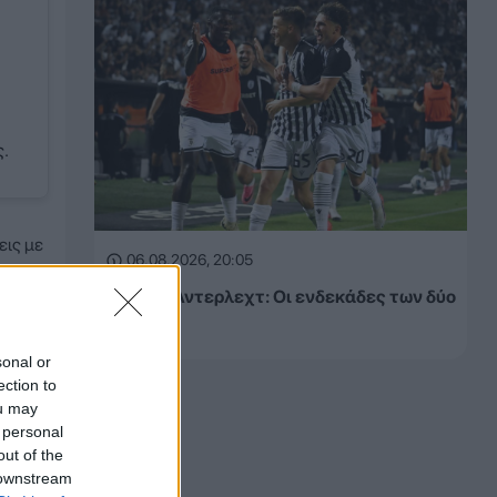
ς.
εις με
06.08.2026, 20:05
 την
ΠΑΟΚ – Άντερλεχτ: Οι ενδεκάδες των δύο
ομάδων
sonal or
ection to
ou may
 personal
out of the
 downstream