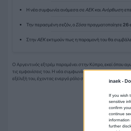
Η νέα συμφωνία ανάμεσα σε
ΑΕΚ
και
Ανόρθωση
επε
Την περασμένη σεζόν, ο
Σόσα
πραγματοποίησε
26 
Στην
ΑΕΚ
εκτιμούν πως η παραμονή του θα συμβάλ
Ο Αργεντινός εξτρέμ παραμένει στην Κύπρο, εκεί όπου αγ
τις εμφανίσεις του. Η νέα συμφωνία ανάμεσα στις δύο ομά
εξέλιξή του, έχοντας ενεργό ρόλο στην Ανόρθωση.
inaek -
Do
If you wish 
sensitive in
confirm you
continue se
information 
further disc