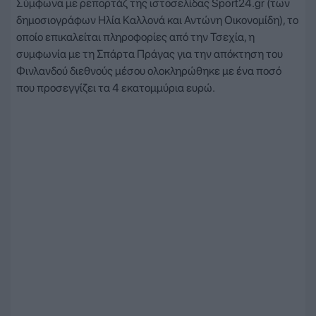
Σύμφωνα με ρεπορτάζ της ιστοσελίδας Sport24.gr (των
δημοσιογράφων Ηλία Καλλονά και Αντώνη Οικονομίδη), το
οποίο επικαλείται πληροφορίες από την Τσεχία, η
συμφωνία με τη Σπάρτα Πράγας για την απόκτηση του
Φινλανδού διεθνούς μέσου ολοκληρώθηκε με ένα ποσό
που προσεγγίζει τα 4 εκατομμύρια ευρώ.