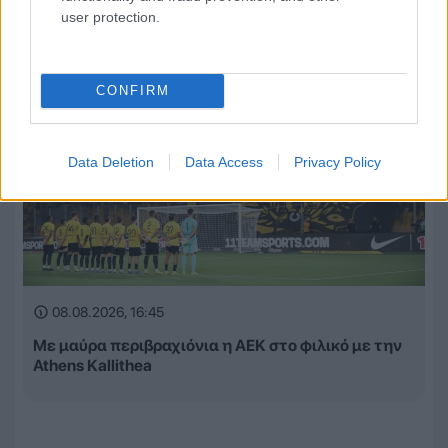
user protection.
CONFIRM
Data Deletion
Data Access
Privacy Policy
08.08.2026, 16:45
Με μαύρα περιβραχιόνια η ΑΕΚ στο φιλικό με την
Athens Kallithea