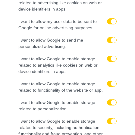
related to advertising like cookies on web or
device identifiers in apps.
I want to allow my user data to be sent to
Google for online advertising purposes.
I want to allow Google to send me
personalized advertising.
I want to allow Google to enable storage
related to analytics like cookies on web or
device identifiers in apps.
I want to allow Google to enable storage
related to functionality of the website or app.
I want to allow Google to enable storage
08.08.2026, 16:59
related to personalization.
Παρούσα η οικογένεια της ΑΕΚ στο μνημόσυνο για
τα τρία χρόνια από τη δολοφονία του Μιχάλη
I want to allow Google to enable storage
Κατσούρη
related to security, including authentication
functionality and fraud prevention, and other