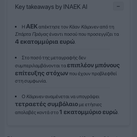
Key takeaways by INAEK AI
−
ΑΕΚ
Η
απέκτησε τον
Κάαν Κάιρινεν
από τη
Σπάρτα Πράγας
έναντι ποσού που προσεγγίζει τα
4 εκατομμύρια ευρώ
.
Στο ποσό της μεταγραφής δεν
επιπλέον μπόνους
συμπεριλαμβάνονται τα
επίτευξης στόχων
που έχουν προβλεφθεί
στη συμφωνία.
Ο
Κάιρινεν
αναμένεται να υπογράψει
τετραετές συμβόλαιο
με ετήσιες
1 εκατομμύριο ευρώ
απολαβές κοντά στο
.