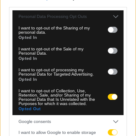
third parties.
Please note that this website/app uses one or more Google
Personal Data Processing Opt Outs
services and may gather and store information including but
not limited to your visit or usage behaviour. You may click to
I want to opt-out of the Sharing of my
personal data.
grant or deny consent to Google and its third-party tags to
08.08.2026, 17:20
Opted In
use your data for below specified purposes in below Google
Θλίψη στο παγκόσμιο ποδόσφαιρο: Έφυγε από τη
consent section.
I want to opt-out of the Sale of my
ζωή ο πατέρας του Λιονέλ Μέσι, Χόρχε
Personal Data.
Opted In
I want to opt-out of processing my
Personal Data for Targeted Advertising.
Opted In
I want to opt-out of Collection, Use,
Retention, Sale, and/or Sharing of my
Personal Data that Is Unrelated with the
Purposes for which it was collected.
Opted Out
Google consents
I want to allow Google to enable storage