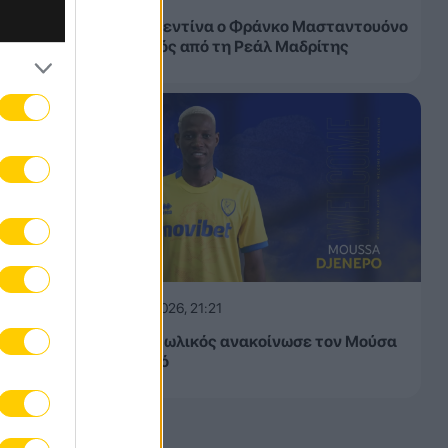
Στη Φιορεντίνα ο Φράνκο Μασταντουόνο
– Δανεικός από τη Ρεάλ Μαδρίτης
07.08.2026, 21:21
Ο Παναιτωλικός ανακοίνωσε τον Μούσα
Ντζενεπό