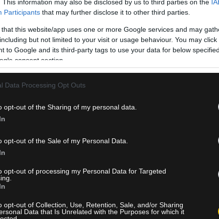
. This information may also be disclosed by us to third parties on the
IA
Participants
that may further disclose it to other third parties.
 that this website/app uses one or more Google services and may gath
including but not limited to your visit or usage behaviour. You may click 
 to Google and its third-party tags to use your data for below specifi
ogle consent section.
l Data Processing Opt Outs
ας, όπου οι οπαδοί του «Δικεφάλου» θα μπορούν να φωτογραφηθού
o opt-out of the Sharing of my personal data.
In
ίου της ΑΕΚ θα συνεχιστεί τις επόμενες δύο ημέρες με επισκέψ
o opt-out of the Sale of my Personal Data.
In
to opt-out of processing my Personal Data for Targeted
ing.
In
o opt-out of Collection, Use, Retention, Sale, and/or Sharing
ρήνης.
ersonal Data that Is Unrelated with the Purposes for which it
lected.