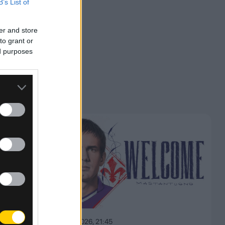
B’s List of
er and store
to grant or
ed purposes
ν μαζί
εις σε
07.08.2026, 21:45