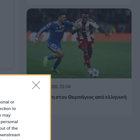
ης
07.08.2026, 22:04
«Πρόταση στον Θεμπάγιος από ελληνική
sonal or
ομάδα»
ection to
ou may
 personal
out of the
 downstream