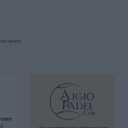
μενες ημέρες
sroom
53