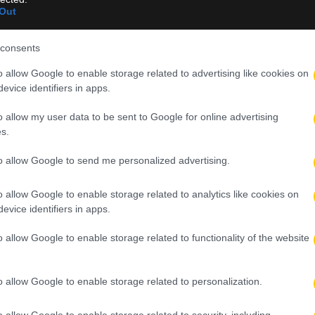
Out
 την Πλατεία Φάρου.
consents
o allow Google to enable storage related to advertising like cookies on
evice identifiers in apps.
o allow my user data to be sent to Google for online advertising
s.
κολιτς για τον μεταγραφικό σχεδιασμό
to allow Google to send me personalized advertising.
το μνημόσυνο για τα τρία χρόνια από τον χαμό του Μιχάλη»
o allow Google to enable storage related to analytics like cookies on
evice identifiers in apps.
o allow Google to enable storage related to functionality of the website
ς και Βάργκα στην Αθήνα (ΦΩΤΟ)
ιά – Allwyn Arena»! (VIDEO)
o allow Google to enable storage related to personalization.
 Λόβρο Μάγερ (ΦΩΤΟ)
o allow Google to enable storage related to security, including