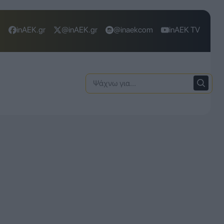
inAEK.gr
@inAEK.gr
@inaekcom
inAEK TV
Ψάχνω
για: