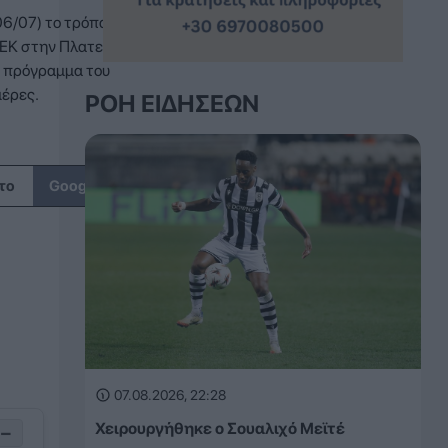
6/07) το τρόπαιο
ΕΚ στην Πλατεία
ό πρόγραμμα του
μέρες.
ΡΟΉ ΕΙΔΉΣΕΩΝ
↗
το
Google
07.08.2026, 22:28
Χειρουργήθηκε ο Σουαλιχό Μεϊτέ
−