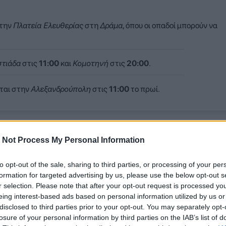
την
Πλατεία Ελευθερίας
στη
Δράμα
, όπου οι οπαδοί μπορούν να
τιάδα
στις
11:00
και
Κομοτηνή
στις
20:00
.
ται στην
Αλεξανδρούπολη
στις
11:00
το πρωί.
περιοδείας, δίνοντας την ευκαιρία στους πολυάριθμους φίλους τ
 Not Process My Personal Information
ύπελλο.
to opt-out of the sale, sharing to third parties, or processing of your per
formation for targeted advertising by us, please use the below opt-out s
r selection. Please note that after your opt-out request is processed y
eing interest-based ads based on personal information utilized by us or
disclosed to third parties prior to your opt-out. You may separately opt-
losure of your personal information by third parties on the IAB’s list of