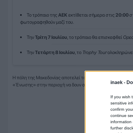
Το τρόπαιο της
ΑΕΚ
εκτίθεται σήμερα στις
20:00
σ
φωτογραφηθούν μαζί του.
Την
Τρίτη 7 Ιουλίου
, το τρόπαιο θα επισκεφθεί
Ορεσ
Την
Τετάρτη 8 Ιουλίου
, το
Trophy Tour
ολοκληρώνε
Η πόλη της Μακεδονίας αποτελεί τον σημερινό σταθμό της 
inaek -
Do
«Ένωσης» στην περιοχή να δουν από κοντά το βαρύτιμο κ
If you wish 
sensitive in
confirm you
continue se
information 
further disc