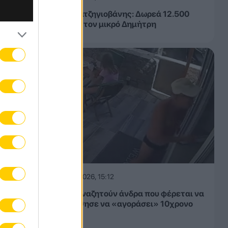
Τάσος Χατζηγιοβάνης: Δωρεά 12.500
ήλωση
ευρώ για τον μικρό Δημήτρη
ει το
08.08.2026, 15:12
Κρήτη: Αναζητούν άνδρα που φέρεται να
προσπάθησε να «αγοράσει» 10χρονο
κορίτσι