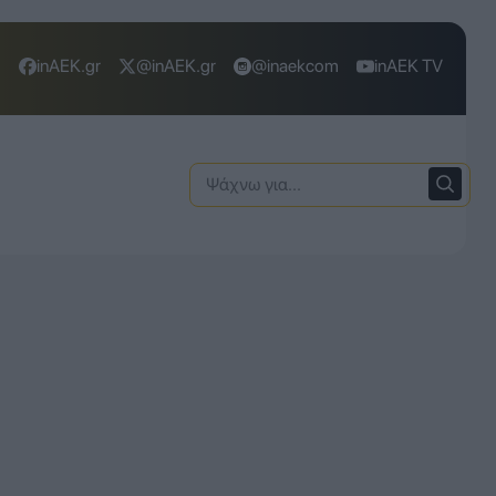
inAEK.gr
@inAEK.gr
@inaekcom
inAEK TV
Ψάχνω
για: