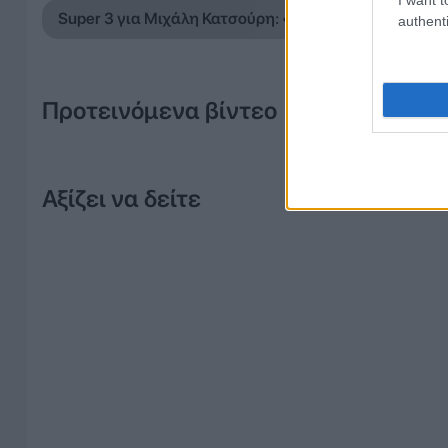
Super 3 για Μιχάλη Κατσούρη: «Ο χρόνος περνά, η 
authenti
Προτεινόμενα βίντεο
Αξίζει να δείτε