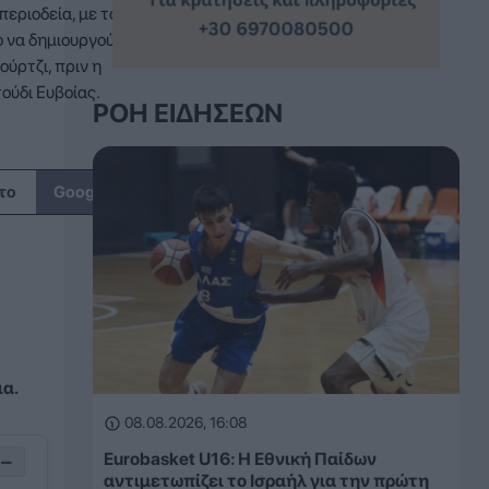
περιοδεία, με τους
 να δημιουργούν
ύρτζι, πριν η
ούδι Ευβοίας.
ΡΟΉ ΕΙΔΉΣΕΩΝ
↗
το
Google
ια.
08.08.2026, 16:08
Eurobasket U16: Η Εθνική Παίδων
−
αντιμετωπίζει το Ισραήλ για την πρώτη