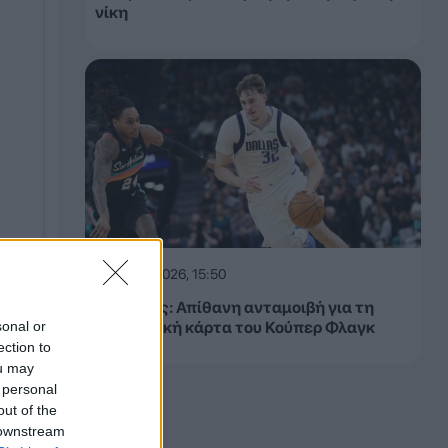
νίκη
08.08.2026, 15:50
έμορφη
Μάβερικς: Απίθανη ανταμοιβή για τη
sonal or
συλλεκτική κάρτα του Κούπερ Φλαγκ
ection to
ou may
 personal
out of the
 downstream