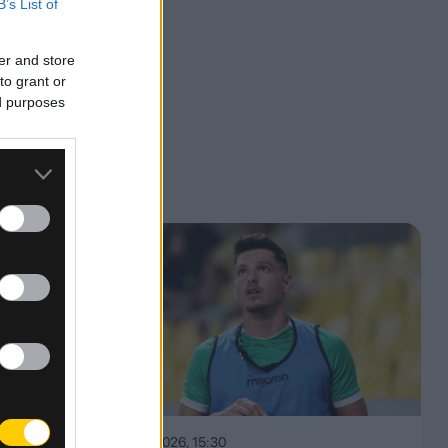
B’s List of
er and store
to grant or
ed purposes
ι της
ημείο
του
 ΑΕΚ
την
08.08.2026, 15:30