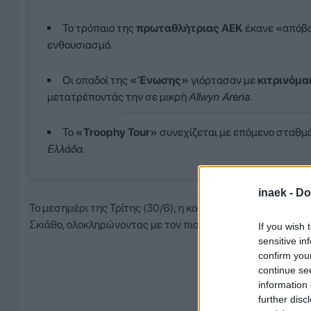
Το τρόπαιο της
πρωταθλήτριας ΑΕΚ
έκανε «απόβ
ενθουσιασμό.
Οι οπαδοί της
«Ένωσης»
γιόρτασαν με
κιτρινόμα
μετατρέποντάς την σε μικρή
Allwyn Arena
.
Το
«Troophy Tour»
συνεχίζεται με επόμενο σταθμ
Ελλάδα
.
inaek -
Do
Το μεσημέρι της Τρίτης (30/6), η κούπα του 14ου πρωτα
Σκιάθο, ολοκληρώνοντας με τον πιο ιδανικό τρόπο το μεγά
If you wish 
sensitive in
confirm you
continue se
information 
further disc