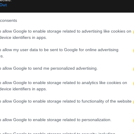
Out
α μεταφερθεί στην Εύβοια και συγκεκριμένα στο Μαντούδι. Η εκδ
οσφυγική Βόρεια Εύβοια, όπου το «κιτρινόμαυρο» στοιχείο είναι
consents
λο πάρτι από τους φίλους του Δικεφάλου, πριν το κύπελλο συνεχίσ
o allow Google to enable storage related to advertising like cookies on
evice identifiers in apps.
o allow my user data to be sent to Google for online advertising
s.
to allow Google to send me personalized advertising.
του τελικού του Super Cup
o allow Google to enable storage related to analytics like cookies on
evice identifiers in apps.
φιλικό ΑΕΚ – Athens Kallithea
o allow Google to enable storage related to functionality of the website
ρικό ταξίδι της ΑΕΚ στο Βελιγράδι (VIDEO)
o allow Google to enable storage related to personalization.
ιπροέδρου
o allow Google to enable storage related to security, including