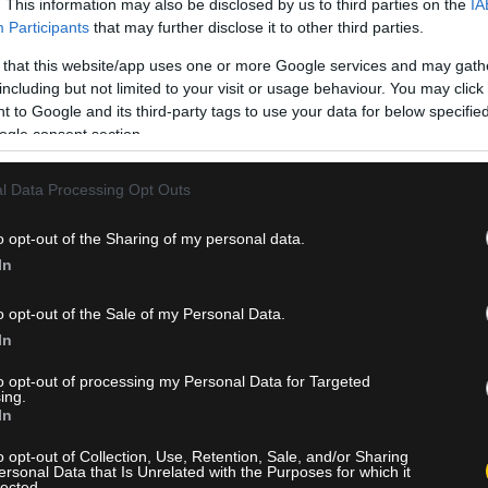
. This information may also be disclosed by us to third parties on the
IA
Participants
that may further disclose it to other third parties.
 that this website/app uses one or more Google services and may gath
including but not limited to your visit or usage behaviour. You may click 
 to Google and its third-party tags to use your data for below specifi
ogle consent section.
l Data Processing Opt Outs
ης» ήταν αντάξια των φετινών πρωταθλητών. Εκατοντάδες φίλο
o opt-out of the Sharing of my personal data.
οδο της ιστορικής Χερσονησίδας Μπούρτζι, μετατρέποντας το σ
In
o opt-out of the Sale of my Personal Data.
αναν τη μέρα-νύχτα και ασταμάτητο τραγούδι, οι Ενωσίτες της
In
τασαν με την ψυχή τους τη μεγάλη φετινή επιτυχία του συνόλου 
to opt-out of processing my Personal Data for Targeted
ing.
In
 Παπαδιαμάντη, καθώς το πρόγραμμα του «Troophy Tour» της ΠΑΕ
μένου να ικανοποιηθούν όσο το δυνατόν περισσότεροι φίλαθλοι σ
o opt-out of Collection, Use, Retention, Sale, and/or Sharing
ersonal Data that Is Unrelated with the Purposes for which it
lected.