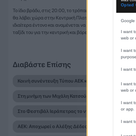
Opted 
Το ίδιο βράδυ, στις 20:00, το τρόπαιο της Super League θ
θα λάβει χώρα στην Κεντρική Πλατεία Μαντουδίου, στην πρ
Google 
ιδιαίτερα έντονο και αναμένεται να στηθεί ένα ακόμη μεγά
I want t
ταξίδι του για την κεντρική και βόρεια Ελλάδα.
web or d
I want t
purpose
Διαβάστε Επίσης
I want 
Κοινή συνέντευξη Τύπου ΑΕΚ και ΟΦΗ την παραμονή 
I want t
web or d
Στη μνήμη των Μιχάλη Κατσούρη και Κώστα Λιάκκα το 
I want t
or app.
Στο Φεστιβάλ Ιεράπετρας το ντοκιμαντέρ για το ιστο
I want t
ΑΕΚ: Αποχωρεί ο Αλέξης Δέδες από τη θέση του αντ
I want t