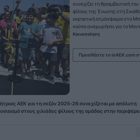
συνεχίζει τη θριαμβευτική του 
φίλους της Ένωσης στη Σκιάθο
εκρηκτική ατμόσφαιρα στο Μπο
κούπα αναχωρήσει για το Μαντ
Κοινοποίηση
Προσθέστε το inAEK.com σ
ήτριας ΑΕΚ για τη σεζόν 2025-26 συνεχίζεται με απόλυτη
ουσιασμό στους χιλιάδες φίλους της ομάδας στην περιφέρε