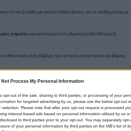
αση» στην
Σκιάθο
, με εκατοντάδες φίλους να το υποδέχονται με
υρες σημαίες
και καπνογόνα στη
Χερσονησίδα Μπούρτζι
,
ό το
Μαντούδι
στην
Εύβοια
, πριν φτάσει σε κεντρική και βόρεια
 Not Process My Personal Information
θλήματος της ιστορίας του Δικεφάλου έκανε «απόβαση» στην παν
λο ταξίδι του τροπαίου στα νησιά των Βορείων Σποράδων.
to opt-out of the sale, sharing to third parties, or processing of your per
formation for targeted advertising by us, please use the below opt-out s
r selection. Please note that after your opt-out request is processed y
eing interest-based ads based on personal information utilized by us or
disclosed to third parties prior to your opt-out. You may separately opt-
losure of your personal information by third parties on the IAB’s list of