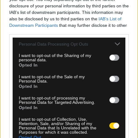
disclosure of your personal information by third parties on the
IAB’s list of downstream participants. This information may
also be disclosed by us to third parties on the
IAB’s List of
Downstream Participants
that may further disclose it to other
third parties.
Please note that this website/app uses one or more Google
Personal Data Processing Opt Outs
08.08.2026, 23:10
services and may gather and store information including but
not limited to your visit or usage behaviour. You may click to
I want to opt-out of the Sharing of my
Βιτάλις: «Ανυπομονώ να παίξω σε γεμάτο γήπεδο
personal data.
και να τα δώσω όλα για την ΑΕΚ»
grant or deny consent to Google and its third-party tags to
Opted In
use your data for below specified purposes in below Google
consent section.
I want to opt-out of the Sale of my
Personal Data.
Opted In
I want to opt-out of processing my
Personal Data for Targeted Advertising.
Opted In
I want to opt-out of Collection, Use,
Retention, Sale, and/or Sharing of my
Personal Data that Is Unrelated with the
Purposes for which it was collected.
Opted Out