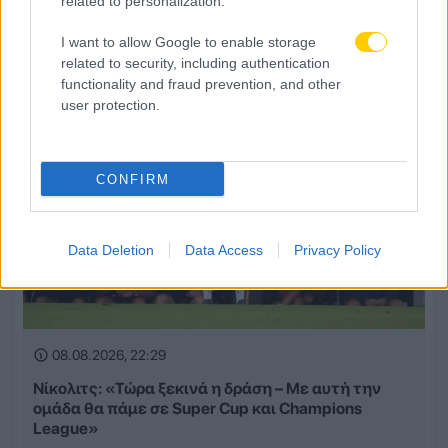
related to personalization.
μια ολοκαίνουργια ομάδα από την αρχή»
I want to allow Google to enable storage
related to security, including authentication
functionality and fraud prevention, and other
user protection.
CONFIRM
Data Deletion
Data Access
Privacy Policy
08.08.2026, 22:29
Νίκολιτς: «Τώρα ξεκινά η δράση – Με αυτή την
ομάδα θα πάμε σε Super Cup και Champions
League»