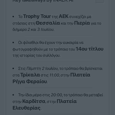
Trophy Tour
ΑΕΚ
Το
της
συνεχίζει με
Θεσσαλία
Πιερία
στάσεις στη
και την
για το
διήμερο
2 και 3 Ιουλίου
.
Οι φίλαθλοι θα έχουν την ευκαιρία να
14ου τίτλου
φωτογραφηθούν με το τρόπαιο του
της ιστορίας του συλλόγου.
Στις
Πέμπτη 2 Ιουλίου
, το τρόπαιο θα βρίσκεται
Τρίκαλα
Πλατεία
στα
στις
11:00
, στην
Ρήγα Φεραίου
.
Την ίδια μέρα στις
20:00
, το τρόπαιο θα μεταβεί
Καρδίτσα
Πλατεία
στην
, στην
Ελευθερίας
.