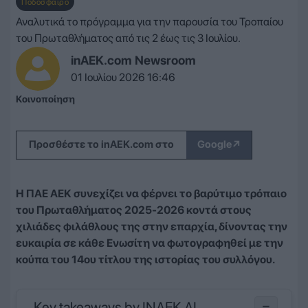
Ποδόσφαιρο
Αναλυτικά το πρόγραμμα για την παρουσία του Τροπαίου
του Πρωταθλήματος από τις 2 έως τις 3 Ιουλίου.
inAEK.com Newsroom
01 Ιουλίου 2026 16:46
Κοινοποίηση
↗
Προσθέστε το inAEK.com στο
Google
Η ΠΑΕ ΑΕΚ συνεχίζει να φέρνει το βαρύτιμο τρόπαιο
του Πρωταθλήματος 2025-2026 κοντά στους
χιλιάδες φιλάθλους της στην επαρχία, δίνοντας την
ευκαιρία σε κάθε Ενωσίτη να φωτογραφηθεί με την
κούπα του 14ου τίτλου της ιστορίας του συλλόγου.
Key takeaways by INAEK AI
−