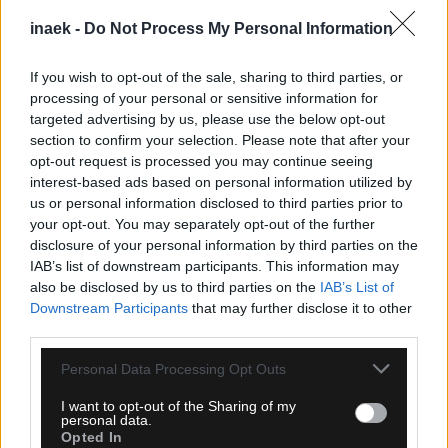
inaek -
Do Not Process My Personal Information
If you wish to opt-out of the sale, sharing to third parties, or
processing of your personal or sensitive information for
targeted advertising by us, please use the below opt-out
section to confirm your selection. Please note that after your
opt-out request is processed you may continue seeing
interest-based ads based on personal information utilized by
us or personal information disclosed to third parties prior to
your opt-out. You may separately opt-out of the further
disclosure of your personal information by third parties on the
09.08.2026, 17:50
IAB’s list of downstream participants. This information may
also be disclosed by us to third parties on the
IAB’s List of
KFA: Συγγνώμη μετά τις καταγγελίες για
Downstream Participants
that may further disclose it to other
«σεξουαλικές υπηρεσίες» σε ξένους διαιτητές
third parties.
Please note that this website/app uses one or more Google
Personal Data Processing Opt Outs
services and may gather and store information including but
not limited to your visit or usage behaviour. You may click to
I want to opt-out of the Sharing of my
personal data.
grant or deny consent to Google and its third-party tags to
Opted In