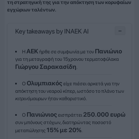
τη στρατηγική της για την απόκτηση των κορυφαίων
εγχώριων ταλέντων.
Key takeaways by INAEK AI
−
ΑΕΚ
Πανιώνιο
Η
ήρθε σε συμφωνία με τον
για τη μεταγραφή του 15χρονου τερματοφύλακα
Γιώργου Σαρακασίδη
.
Ολυμπιακός
Ο
είχε πιέσει αρκετά για την
απόκτηση του νεαρού κίπερ, ωστόσο το πλάνο των
κιτρινόμαυρων
ήταν καθοριστικό.
Πανιώνιος
250.000 ευρώ
Ο
εισπράττει
συν μπόνους στόχων, διατηρώντας ποσοστό
15% με 20%
μεταπώλησης
.