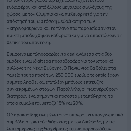
Για τον νεαρό γκολκίπερ είχε αναπτυχθεί έντονο
ενδιαφέρον και από άλλους μεγάλους συλλόγους της
χώρας, με τον Ολυμπιακό να πιέζει αρκετά για την
απόκτησή του, ωστόσο η μεθοδικότητα των
«κιτρινόμαυρων» και το πλάνο που παρουσίασαν στον
παίκτη αποδείχθηκαν καθοριστικά για να αποσπάσουν τη
θετική του απάντηση.
Σύμφωνα με πληροφορίες, το deal ανάμεσα στις δύο
ομάδες είναι ιδιαίτερα προσοδοφόρο για τον ιστορικό
σύλλογο της Νέας Σμύρνης. Ο Πανιώνιος θα βάλει στα
ταμεία του το ποσό των 250.000 ευρώ, στο οποίο έχουν
συμπεριληφθεί και επιπλέον μπόνους επίτευξης
συγκεκριμένων στόχων. Παράλληλα, οι «κυανέρυθροι»
διατηρούν ένα σημαντικό ποσοστό μεταπώλησης, το
οποίο κυμαίνεται μεταξύ 15% και 20%.
Ο Σαρακασίδης αναμένεται να υπογράψει επαγγελματικό
συμβόλαιο τριετούς διάρκειας με τον Δικέφαλο, με τις
λεπτομέρειες της διαχείρισής του να παρουσιάζουν