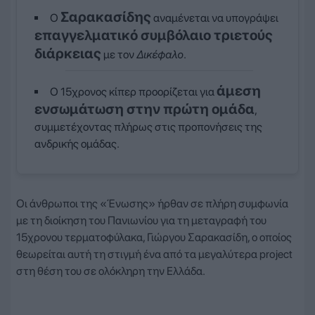
Σαρακασίδης
Ο
αναμένεται να υπογράψει
επαγγελματικό συμβόλαιο τριετούς
διάρκειας
με τον
Δικέφαλο
.
άμεση
Ο 15χρονος κίπερ προορίζεται για
ενσωμάτωση στην πρώτη ομάδα
,
συμμετέχοντας πλήρως στις προπονήσεις της
ανδρικής ομάδας.
Οι άνθρωποι της «Ένωσης» ήρθαν σε πλήρη συμφωνία
με τη διοίκηση του Πανιωνίου για τη μεταγραφή του
15χρονου τερματοφύλακα, Γιώργου Σαρακασίδη, ο οποίος
θεωρείται αυτή τη στιγμή ένα από τα μεγαλύτερα project
στη θέση του σε ολόκληρη την Ελλάδα.