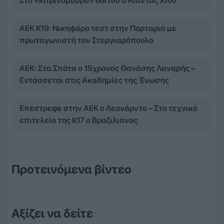
Στο «κιτρινόμαυρο» δίκτυο ο Αίαντας Χίου
ΑΕΚ Κ19: Νικηφόρο τεστ στην Πορταριά με
πρωταγωνιστή τον Στεργιαρόπουλο
ΑΕΚ: Στα Σπάτα ο 15χρονος Θανάσης Λαναρής –
Εντάσσεται στις Ακαδημίες της Ένωσης
Επέστρεψε στην ΑΕΚ ο Λεονάρντο – Στο τεχνικό
επιτελείο της Κ17 ο Βραζιλιάνος
Προτεινόμενα βίντεο
Αξίζει να δείτε