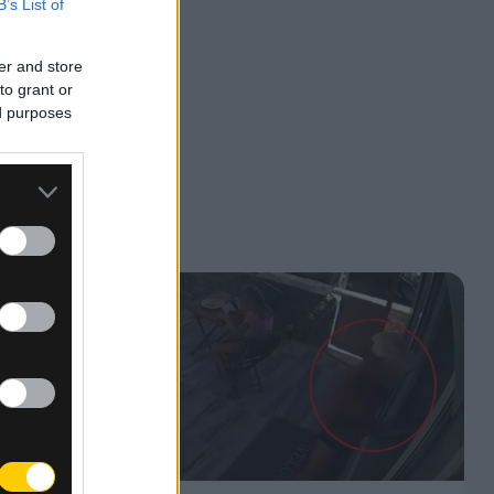
B’s List of
er and store
to grant or
ed purposes
 σετ
φορά
τς,
ι