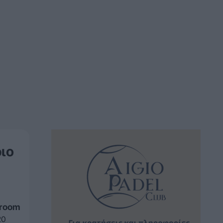
ιο
sroom
20