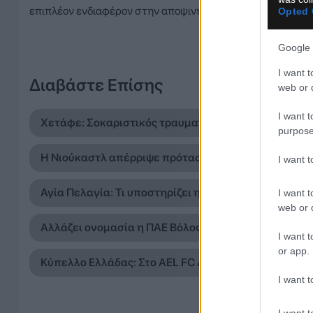
επιπλέον ενδιαφέρον στην αποψινή αναμέτρηση.
Opted 
Google 
I want t
Διαβάστε Επίσης
web or d
I want t
Χετάφε: Σοκαριστικός τραυματισμός για τον Κριστάν
purpose
Η Νιούκαστλ απέρριψε πρόταση 50 εκατομμυρίων λι
I want 
Αγία Πελαγία: Τι υποστηρίζει η αστυνομία για το πε
I want t
web or d
Αλλάζει ονομασία η ΠΑΕ Βόλος λόγω νέας χορηγική
I want t
or app.
Κύπελλο Ελλάδας: Στο AEL FC ARENA το Τρίκαλα – Α
I want t
I want t