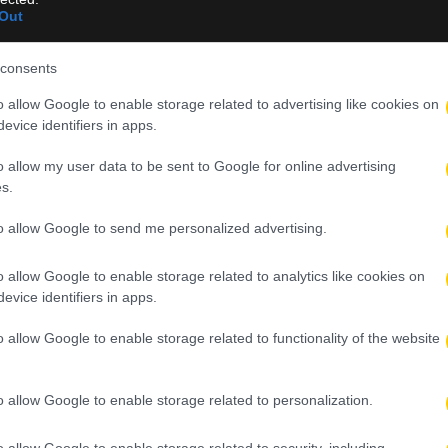
Out
consents
o allow Google to enable storage related to advertising like cookies on
evice identifiers in apps.
o allow my user data to be sent to Google for online advertising
τους Ούτσε, κινδυνεύει να χάσει όλη τη σεζόν
s.
ρών της Μάντσεστερ Γιουνάιτεντ για τον Χολ
to allow Google to send me personalized advertising.
ριστατικό με τον αλλοδαπό τουρίστα
o allow Google to enable storage related to analytics like cookies on
evice identifiers in apps.
ς συμφωνίας
o allow Google to enable storage related to functionality of the website
ΕΛ
o allow Google to enable storage related to personalization.
o allow Google to enable storage related to security, including