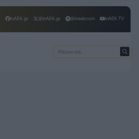
inAEK.gr
@inAEK.gr
@inaekcom
inAEK TV
Ψάχνω
για: