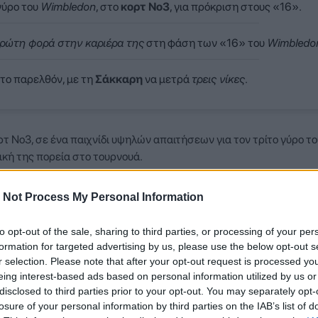
γύρο του
Wimbledon
, στο
κορτ Νο3
, για πρόκριση στους «16».
πρώτη φορά στην καριέρα της
στη φάση των «16» του
Wimbledo
το παρελθόν, με τη
Σάκκαρη
να μετρά
τρεις νίκες
.
ρτ Νο3, σε ένα παιχνίδι υψηλών απαιτήσεων για τον τρίτο γύρο το
ική της πορεία στο τουρνουά.
 Not Process My Personal Information
to opt-out of the sale, sharing to third parties, or processing of your per
formation for targeted advertising by us, please use the below opt-out s
r selection. Please note that after your opt-out request is processed y
eing interest-based ads based on personal information utilized by us or
disclosed to third parties prior to your opt-out. You may separately opt-
losure of your personal information by third parties on the IAB’s list of