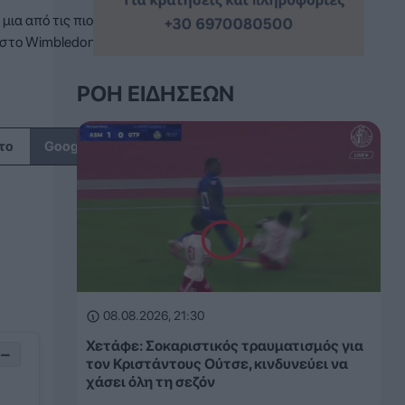
μια από τις πιο
στο Wimbledon,
ΡΟΉ ΕΙΔΉΣΕΩΝ
↗
το
Google
08.08.2026, 21:30
Χετάφε: Σοκαριστικός τραυματισμός για
−
τον Κριστάντους Ούτσε, κινδυνεύει να
χάσει όλη τη σεζόν