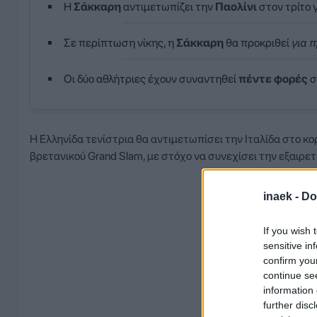
Η
Σάκκαρη
αντιμετωπίζει την
Παολίνι
στον τρίτο 
Σε περίπτωση νίκης, η
Σάκκαρη
θα προκριθεί
για 
Οι δύο αθλήτριες έχουν συναντηθεί
πέντε φορές
σ
Η Ελληνίδα τενίστρια θα αντιμετωπίσει την Ιταλίδα στο κο
βρετανικού Grand Slam, με στόχο να συνεχίσει την εξαιρετ
inaek -
Do
If you wish 
sensitive in
confirm you
continue se
information 
further disc