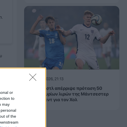
n
.
υ
08.08.2026, 21:13
Η Νιούκαστλ απέρριψε πρόταση 50
sonal or
εκατομμυρίων λιρών της Μάντσεστερ
ection to
Γιουνάιτεντ για τον Χολ
ou may
 personal
out of the
 downstream