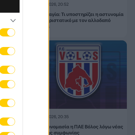
08.08.2026, 20:52
Αγία Πελαγία: Τι υποστηρίζει η αστυνομία
για το περιστατικό με τον αλλοδαπό
τουρίστα
08.08.2026, 20:35
Αλλάζει ονομασία η ΠΑΕ Βόλος λόγω νέας
χορηγικής συμφωνίας