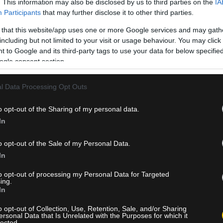
. This information may also be disclosed by us to third parties on the
IA
Participants
that may further disclose it to other third parties.
 that this website/app uses one or more Google services and may gath
including but not limited to your visit or usage behaviour. You may click 
 to Google and its third-party tags to use your data for below specifi
μής, καθώς προκρίθηκε επικρατώντας της Κλάρα Τάουσον με 2-0
ogle consent section.
ο Wimbledon την έχουν ήδη βοηθήσει να κερδίσει έξι θέσεις στην
.
l Data Processing Opt Outs
στους «16»
o opt-out of the Sharing of my personal data.
In
τη Σάκκαρη, καθώς σε περίπτωση νίκης θα προκριθεί για πρώτη 
αγράφοντας μια σημαντική προσωπική επίδοση στο γρασίδι.
o opt-out of the Sale of my Personal Data.
In
προϊστορία
to opt-out of processing my Personal Data for Targeted
ing.
ο γύρο μετά από νίκες απέναντι στη Μοντγκόμερι και τη Γκόλουμπι
In
o opt-out of Collection, Use, Retention, Sale, and/or Sharing
ersonal Data that Is Unrelated with the Purposes for which it
θόν, με τη Σάκκαρη να μετρά τρεις νίκες, γεγονός που προσθέτε
lected.