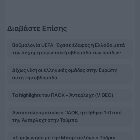
Διαβάστε Επίσης
Βαθμολογία UEFA: Έχασε έδαφος η Ελλάδα μετά
την άσχημη ευρωπαϊκή εβδομάδα των ομάδων
Δίχως νίκη οι ελληνικές ομάδες στην Ευρώπη
αυτή την εβδομάδα
Τα highlights του ΠΑΟΚ – Άντερλεχτ (VIDEO)
Αναποτελεσματικός ο ΠΑΟΚ, ηττήθηκε 1-0 από
την Άντερλεχτ στην Τούμπα
«Συμφώνησε με την Μπαρτσελόνα ο Ρόδρι»