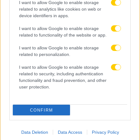
I want to allow Google to enable storage
related to analytics like cookies on web or
device identifiers in apps.
I want to allow Google to enable storage
06.08.2026, 22:49
related to functionality of the website or app.
Αναποτελεσματικός ο ΠΑΟΚ, ηττήθηκε 1-0 από
I want to allow Google to enable storage
την Άντερλεχτ στην Τούμπα
related to personalization.
I want to allow Google to enable storage
related to security, including authentication
functionality and fraud prevention, and other
user protection.
CONFIRM
Data Deletion
Data Access
Privacy Policy