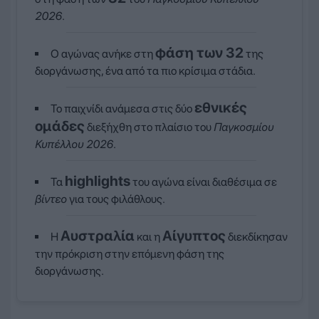
2026
.
φάση των 32
Ο αγώνας ανήκε στη
της
διοργάνωσης, ένα από τα πιο κρίσιμα στάδια.
εθνικές
Το παιχνίδι ανάμεσα στις δύο
ομάδες
διεξήχθη στο πλαίσιο του
Παγκοσμίου
Κυπέλλου 2026
.
highlights
Τα
του αγώνα είναι διαθέσιμα σε
βίντεο
για τους φιλάθλους.
Αυστραλία
Αίγυπτος
Η
και η
διεκδίκησαν
την πρόκριση στην επόμενη φάση της
διοργάνωσης.