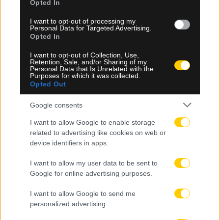
Opted In
I want to opt-out of processing my
Personal Data for Targeted Advertising.
Opted In
I want to opt-out of Collection, Use,
Retention, Sale, and/or Sharing of my
Personal Data that Is Unrelated with the
Purposes for which it was collected.
Opted Out
06.08.2026, 23:14
Τα highlights του ΠΑΟΚ – Άντερλεχτ (VIDEO)
Google consents
I want to allow Google to enable storage
related to advertising like cookies on web or
device identifiers in apps.
I want to allow my user data to be sent to
Google for online advertising purposes.
I want to allow Google to send me
personalized advertising.