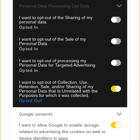
Please note that this website/app uses one or more Google
Χετάφε: Σοκαριστικός τραυματισμός για τον
Personal Data Processing Opt Outs
services and may gather and store information including but
Κριστάντους Ούτσε, κινδυνεύει να χάσει όλη τη
not limited to your visit or usage behaviour. You may click to
I want to opt-out of the Sharing of my
σεζόν
personal data.
grant or deny consent to Google and its third-party tags to
Opted In
use your data for below specified purposes in below Google
consent section.
I want to opt-out of the Sale of my
Personal Data.
Opted In
I want to opt-out of processing my
Personal Data for Targeted Advertising.
Opted In
I want to opt-out of Collection, Use,
Retention, Sale, and/or Sharing of my
Personal Data that Is Unrelated with the
Purposes for which it was collected.
Opted Out
Google consents
I want to allow Google to enable storage
09.08.2026, 13:42
related to advertising like cookies on web or
Κέβιν Λοβ: Θέλει να πάει στους Σίξερς και να γίνει
device identifiers in apps.