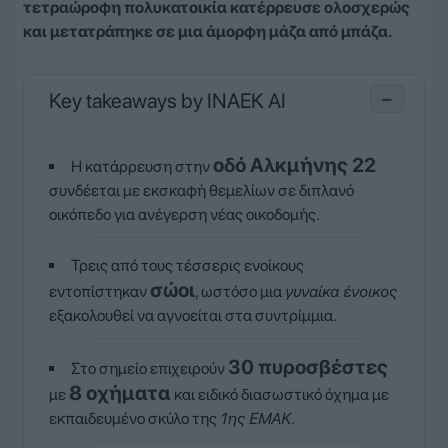
τετραώροφη πολυκατοικία κατέρρευσε ολοσχερώς
και μετατράπηκε σε μια άμορφη μάζα από μπάζα.
Key takeaways by INAEK AI
−
οδό Αλκμήνης 22
Η κατάρρευση στην
συνδέεται με εκσκαφή θεμελίων σε διπλανό
οικόπεδο για ανέγερση νέας οικοδομής.
Τρεις από τους τέσσερις ενοίκους
σώοι
εντοπίστηκαν
, ωστόσο μια
γυναίκα ένοικος
εξακολουθεί να αγνοείται στα συντρίμμια.
30 πυροσβέστες
Στο σημείο επιχειρούν
8 οχήματα
με
και ειδικό διασωστικό όχημα με
εκπαιδευμένο σκύλο της
1ης ΕΜΑΚ
.