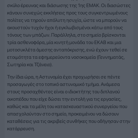
σκύλο έρευνας και διάσωσης της 1ης ΕΜΑΚ. Οι διασώστες
κάνουν συνεχώς εκκλήσεις προς τους συγκεντρωμένους
πολίτες να τηρούν απόλυτη ησυχία, ώστε να μπορούν να
ακουστούν τυχόν ήχοι ή εγκλωβισμένοι κάτω από τους
τόνους των μπάζων. Παράλληλα, στο σημείο βρίσκονται
τρία ασθενοφόρα, μία κινητή μονάδα του ΕΚΑΒ και μια
μοτοσυκλέτα άμεσης ανταπόκρισης, ενώ έχουν τεθεί σε
ετοιμότητα τα εφημερεύοντα νοσοκομεία (Γεννηματάς,
Σωτηρία και Τζάνειο).
Την ίδια ώρα, η Αστυνομία έχει προχωρήσει σε πέντε
προσαγωγές στο τοπικό αστυνομικό τμήμα. Ανάμεσα
στους προσαχθέντες είναι ο ιδιοκτήτης του διπλανού
οικοπέδου που είχε δώσει την εντολή για τις εργασίες,
καθώς και τα μέλη του κατασκευαστικού συνεργείου που
απασχολούνταν στο σημείο, προκειμένου να δώσουν
καταθέσεις για τις ακριβείς συνθήκες που οδήγησαν στην
κατάρρευση.