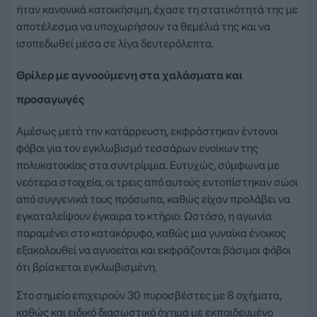
ήταν κανονικά κατοικήσιμη, έχασε τη στατικότητά της με
αποτέλεσμα να υποχωρήσουν τα θεμέλιά της και να
ισοπεδωθεί μέσα σε λίγα δευτερόλεπτα.
Θρίλερ με αγνοούμενη στα χαλάσματα και
προσαγωγές
Αμέσως μετά την κατάρρευση, εκφράστηκαν έντονοι
φόβοι για τον εγκλωβισμό τεσσάρων ενοίκων της
πολυκατοικίας στα συντρίμμια. Ευτυχώς, σύμφωνα με
νεότερα στοιχεία, οι τρεις από αυτούς εντοπίστηκαν σώοι
από συγγενικά τους πρόσωπα, καθώς είχαν προλάβει να
εγκαταλείψουν έγκαιρα το κτήριο. Ωστόσο, η αγωνία
παραμένει στο κατακόρυφο, καθώς μια γυναίκα ένοικος
εξακολουθεί να αγνοείται και εκφράζονται βάσιμοι φόβοι
ότι βρίσκεται εγκλωβισμένη.
Στο σημείο επιχειρούν 30 πυροσβέστες με 8 οχήματα,
καθώς και ειδικό διασωστικό όχημα με εκπαιδευμένο