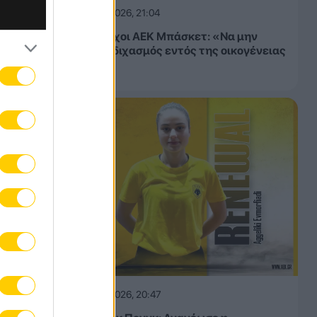
06.08.2026, 21:04
 που
Παλαίμαχοι ΑΕΚ Μπάσκετ: «Να μην
υπάρξει διχασμός εντός της οικογένειας
Cup
μας»
ης
06.08.2026, 20:47