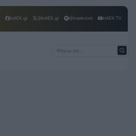
inAEK.gr
@inAEK.gr
@inaekcom
inAEK TV
Ψάχνω
για: