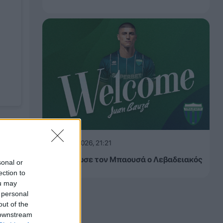
ει τα
ς, η
06.08.2026, 21:21
ί τον
Ανακοίνωσε τον Μπαουσά ο Λεβαδειακός
sonal or
ection to
ou may
 personal
out of the
 downstream