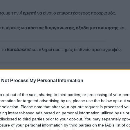
ρο
, με την
Λεμεσό
να είναι ο επικρατέστερος προορισμός.
τομέρειες για
κόστος διοργάνωσης
,
έξοδα μετακίνησης
και
ι το
Eurobasket
και πληροί αυστηρές διεθνείς προδιαγραφές.
υλαία και κρίνει τον πρώτο τίτλο της χρονιάς, φαίνεται πως αφήν
 Not Process My Personal Information
υρνουά, όπου θα δώσουν το «παρών» ο Παναθηναϊκός, ο Ολυμπιακό
 μεταφορά του στην Κύπρο, με την πόλη της Λεμεσού να αποτελε
to opt-out of the sale, sharing to third parties, or processing of your per
formation for targeted advertising by us, please use the below opt-out s
r selection. Please note that after your opt-out request is processed y
eing interest-based ads based on personal information utilized by us or
disclosed to third parties prior to your opt-out. You may separately opt-
losure of your personal information by third parties on the IAB’s list of