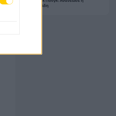
ΑΕΚ Πινγκ Πονγκ: Ανανέωσε η
Ευμορφιάδη