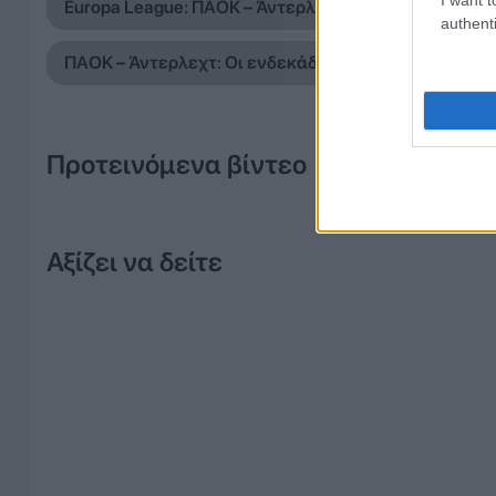
Europa League: ΠΑΟΚ – Άντερλεχτ LIVE
authenti
ΠΑΟΚ – Άντερλεχτ: Οι ενδεκάδες των δύο ομάδων
Προτεινόμενα βίντεο
Αξίζει να δείτε