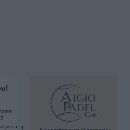
ν!
sroom
35
ντρο για τη