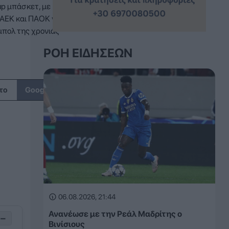
up μπάσκετ, με
 ΑΕΚ και ΠΑΟΚ να
μπολ της χρονιάς
ΡΟΉ ΕΙΔΉΣΕΩΝ
↗
το
Google
06.08.2026, 21:44
Ανανέωσε με την Ρεάλ Μαδρίτης ο
−
Βινίσιους