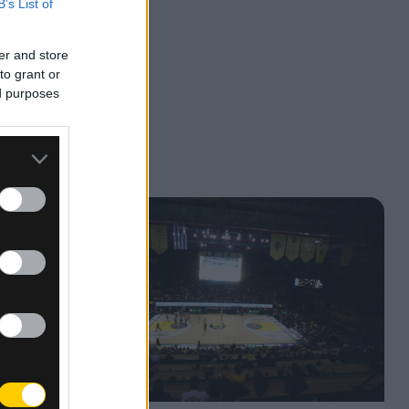
B’s List of
er and store
to grant or
ed purposes
φορική
ής