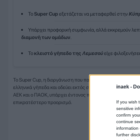
Το
Super Cup
εξετάζεται να μεταφερθεί στην
Κύπ
Υπάρχει προφορική συμφωνία, αλλά εκκρεμούν λεπ
διαμονή των ομάδων
.
Το
κλειστό γήπεδο της
Λεμεσού
είχε φιλοξενήσε
Το Super Cup, η διοργάνωση που παραδοσιακά ανοίγει την α
inaek -
Do
ελληνικά γήπεδα και οδεύει εκτός συνόρων. Στο φετινό το
ΑΕΚ και ο ΠΑΟΚ, υπάρχει έντονος προσανατολισμός για τη
If you wish 
επικρατέστερο προορισμό.
sensitive in
confirm you
continue se
information 
further disc