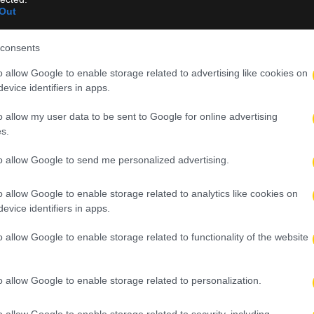
για ένα υπερσύγχρονο στάδιο.
Out
 τις αναμετρήσεις του ομίλου στο περασμένο Eurobasket, γεγονός
consents
γραφές ασφαλείας και λειτουργικότητας. Η διεξαγωγή του Super 
ενδιαφέρον των χιλιάδων Κυπρίων φιλάθλων, προσφέροντας
o allow Google to enable storage related to advertising like cookies on
 του ελληνικού μπάσκετ εκτός των στενών γεωγραφικών ορίων τ
evice identifiers in apps.
o allow my user data to be sent to Google for online advertising
s.
to allow Google to send me personalized advertising.
o allow Google to enable storage related to analytics like cookies on
evice identifiers in apps.
o allow Google to enable storage related to functionality of the website
o allow Google to enable storage related to personalization.
o allow Google to enable storage related to security, including