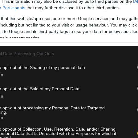
. This information may also be disclosed by us to third parties on the
IA
Participants
that may further disclose it to other third parties.
 that this website/app uses one or more Google services and may gath
including but not limited to your visit or usage behaviour. You may click 
 to Google and its third-party tags to use your data for below specifi
ogle consent section.
l Data Processing Opt Outs
o opt-out of the Sharing of my personal data.
ς έχουν αποδώσει καρπούς, καθώς υπάρχει ήδη μια αρχική, προ
In
ίλη. Παρόλα αυτά, η οριστικοποίηση του deal παραμένει σε
ς και να ακολουθήσουν οι επίσημες ανακοινώσεις, απομένει να
o opt-out of the Sale of my Personal Data.
ς λεπτομέρειες. Αυτές αφορούν κυρίως το συνολικό κόστος της
In
νή των τεσσάρων ομάδων.
to opt-out of processing my Personal Data for Targeted
ξενήσει το Final Four
ing.
In
 και ολοκληρωθεί και τυπικά η συμφωνία, οι τέσσερις κορυφαίοι
o opt-out of Collection, Use, Retention, Sale, and/or Sharing
ειστό γήπεδο της Λεμεσού. Η επιλογή της συγκεκριμένης αθλητικ
ersonal Data that Is Unrelated with the Purposes for which it
lected.