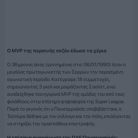
Ο MVP της περσινής σεζόν έδωσε τα χέρια
Ο 36χρονος άσος (γεννημένος στις 06/01/1990) ήταν ο
μεγάλος πρωταγωνιστής των Σερρών την περασμένη
αγωνιστική περίοδο. Κατέγραψε 18 συμμετοχές,
σημειώνοντας 3 γκολ και μοιράζοντας 2 ασίστ, ενώ
αναδείχθηκε πανηγυρικά MVP της ομάδας του από τους
φιλάθλους στην επίσημη ψηφοφορία της Super League.
Παρά το γεγονός ότι ο Πανσερραϊκός υποβιβάστηκε, ο
Τεϊσέιρα δέθηκε με τον σύλλογο και την πόλη, επιλέγοντας
να στηρίξει την προσπάθεια επιστροφής.
Η επίσημη ανακοίνωση της ΠΑΕ Πανσερραϊκός: