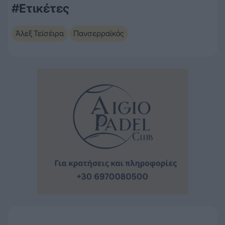
#Ετικέτες
Άλεξ Τεϊσέιρα
Πανσερραϊκός