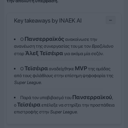
την απόλυτη υπέρβαση.
Key takeaways by INAEK AI
−
Πανσερραϊκός
Ο
ανακοίνωσε την
ανανέωση της συνεργασίας του με τον
Βραζιλιάνο
Άλεξ Τεϊσέιρα
σταρ
για ακόμα μία σεζόν.
Τεϊσέιρα
MVP
Ο
αναδείχθηκε
της ομάδας
από τους φιλάθλους στην επίσημη ψηφοφορία της
Super League
.
Πανσερραϊκού
Παρά τον υποβιβασμό του
,
Τεϊσέιρα
ο
επέλεξε να στηρίξει την προσπάθεια
επιστροφής στην
Super League
.