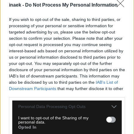
inaek -
Do Not Process My Personal Information
If you wish to opt-out of the sale, sharing to third parties, or
processing of your personal or sensitive information for
targeted advertising by us, please use the below opt-out
section to confirm your selection. Please note that after your
opt-out request is processed you may continue seeing
interest-based ads based on personal information utilized by
us or personal information disclosed to third parties prior to
your opt-out. You may separately opt-out of the further
disclosure of your personal information by third parties on the
IAB’s list of downstream participants. This information may
also be disclosed by us to third parties on the
IAB’s List of
06.08.2026, 22:49
Downstream Participants
that may further disclose it to other
third parties.
Αναποτελεσματικός ο ΠΑΟΚ, ηττήθηκε 1-0 από
την Άντερλεχτ στην Τούμπα
Please note that this website/app uses one or more Google
Personal Data Processing Opt Outs
services and may gather and store information including but
not limited to your visit or usage behaviour. You may click to
I want to opt-out of the Sharing of my
personal data.
grant or deny consent to Google and its third-party tags to
Opted In
use your data for below specified purposes in below Google