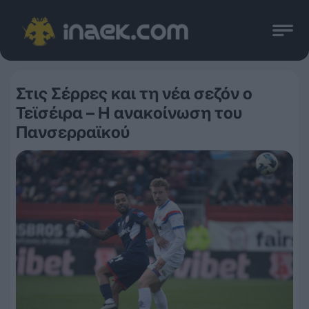
Στις Σέρρες και τη νέα σεζόν ο
Τεϊσέιρα – Η ανακοίνωση του
Πανσερραϊκού