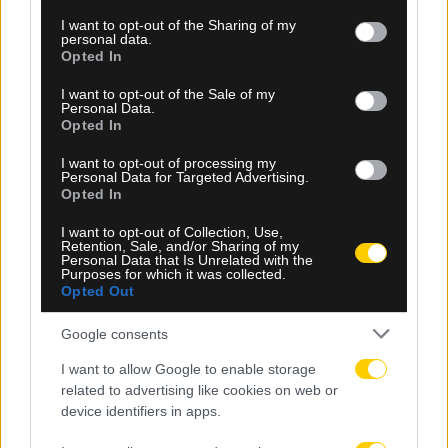
services and may gather and store information including but
09.08.2026, 11:50
not limited to your visit or usage behaviour. You may click to
I want to opt-out of the Sharing of my
Πάρος: Στο μικροσκόπιο οι συνθήκες θανάτου του
personal data.
grant or deny consent to Google and its third-party tags to
Opted In
4χρονου στην πισίνα beach bar
use your data for below specified purposes in below Google
consent section.
I want to opt-out of the Sale of my
Personal Data.
Opted In
I want to opt-out of processing my
Personal Data for Targeted Advertising.
Opted In
I want to opt-out of Collection, Use,
Retention, Sale, and/or Sharing of my
Personal Data that Is Unrelated with the
Purposes for which it was collected.
Opted Out
Google consents
09.08.2026, 11:20
I want to allow Google to enable storage
related to advertising like cookies on web or
ΑΕΚ: Με τη νέα φανέλα στο Super Cup κόντρα
device identifiers in apps.
στον ΟΦΗ