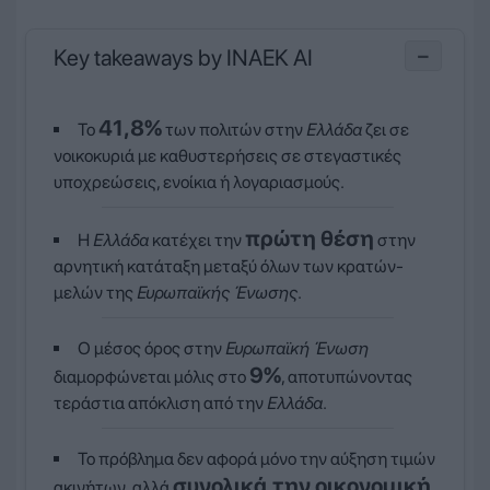
Key takeaways by INAEK AI
−
41,8%
Το
των πολιτών στην
Ελλάδα
ζει σε
νοικοκυριά με καθυστερήσεις σε στεγαστικές
υποχρεώσεις, ενοίκια ή λογαριασμούς.
πρώτη θέση
Η
Ελλάδα
κατέχει την
στην
αρνητική κατάταξη μεταξύ όλων των κρατών-
μελών της
Ευρωπαϊκής Ένωσης
.
Ο μέσος όρος στην
Ευρωπαϊκή Ένωση
9%
διαμορφώνεται μόλις στο
, αποτυπώνοντας
τεράστια απόκλιση από την
Ελλάδα
.
Το πρόβλημα δεν αφορά μόνο την αύξηση τιμών
συνολικά την οικονομική
ακινήτων, αλλά