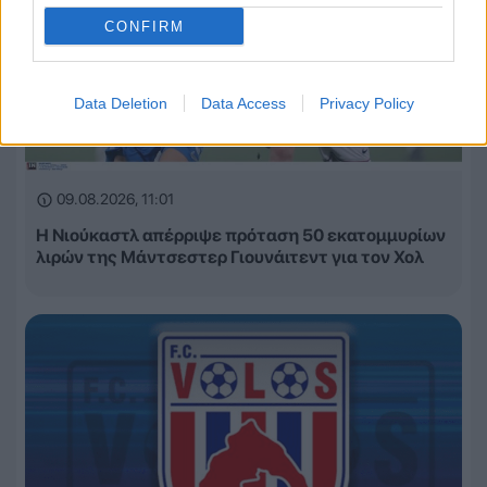
CONFIRM
Data Deletion
Data Access
Privacy Policy
09.08.2026, 11:01
Η Νιούκαστλ απέρριψε πρόταση 50 εκατομμυρίων
λιρών της Μάντσεστερ Γιουνάιτεντ για τον Χολ