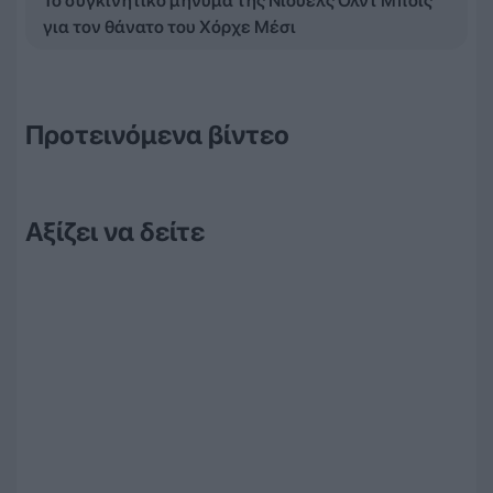
Το συγκινητικό μήνυμα της Νιούελς Ολντ Μπόις
για τον θάνατο του Χόρχε Μέσι
Προτεινόμενα βίντεο
Αξίζει να δείτε