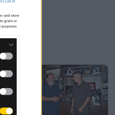
B’s List of
er and store
to grant or
ed purposes
ύσε
l.