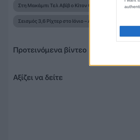
Στη Μακάμπι Τελ Αβίβ ο Κίτον Ουάλας – Η συμφωνία
authenti
Σεισμός 3,6 Ρίχτερ στο Ιόνιο – Αισθητή δόνηση νότι
Προτεινόμενα βίντεο
Αξίζει να δείτε