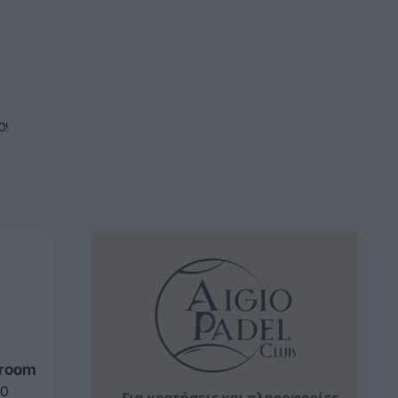
0!
sroom
10