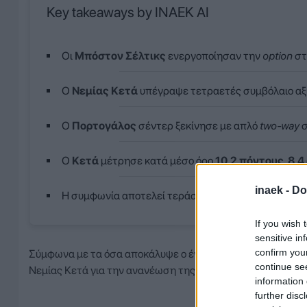
Key takeaways by INAEK AI
Οι
Μπόστον Σέλτικς
ενεργοποίησαν την
option
στ
Ο
Νεμίας Κετά
υπέγραψε τετραετές συμβόλαιο αξ
Ο
Πορτογάλος
σέντερ ξεκίνησε με απλό
two-way
σ
Ο
Κετά
μέτρησε κατά μέσο όρο
10,2 πόντους
,
8,4
inaek -
Do
Η συμφωνία αποτελεί τεράστια δικαίωση για τον
2
If you wish 
sensitive in
confirm you
Σύμφωνα με τα όσα αποκάλυψε ο έγκριτος δημοσιογράφος 
continue se
Νεμίας Κετά για την ανανέωση της συνεργασίας τους.
information 
further disc