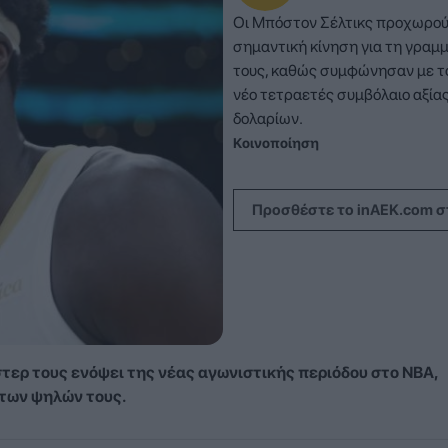
Οι Μπόστον Σέλτικς προχωρού
σημαντική κίνηση για τη γραμ
τους, καθώς συμφώνησαν με το
νέο τετραετές συμβόλαιο αξία
δολαρίων.
Κοινοποίηση
Προσθέστε το inAEK.com σ
τερ τους ενόψει της νέας αγωνιστικής περιόδου στο NBA,
 των ψηλών τους.