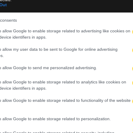
Out
7χρονο σέντερ. Ο Κετά ξεκίνησε την πορεία του στην ομάδα με έν
εξαιρετικές του εμφανίσεις κατάφερε να κερδίσει την εμπιστοσύ
ου rotation.
consents
o allow Google to enable storage related to advertising like cookies on
λήρως στον ρόλο του, γεμίζοντας τη στατιστική του με εντυπωσ
evice identifiers in apps.
μπάουντ και 1,3 μπλοκ ανά παιχνίδι, αποδεικνύοντας ότι δικαιού
o allow my user data to be sent to Google for online advertising
s.
to allow Google to send me personalized advertising.
o allow Google to enable storage related to analytics like cookies on
evice identifiers in apps.
γραμμα των φιλικών
o allow Google to enable storage related to functionality of the website
άδα στα Ιωάννινα με στόχο την άνοδο
o allow Google to enable storage related to personalization.
το Leagues Cup
o allow Google to enable storage related to security, including