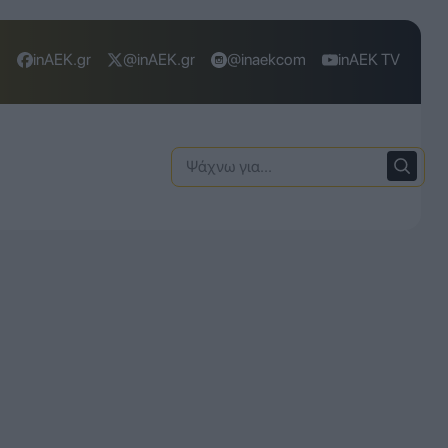
inAEK.gr
@inAEK.gr
@inaekcom
inAEK TV
Ψάχνω
για: