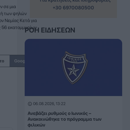
ν σε μια
μή των ψηλών
ν Νεμίας Κετά για
ς 56 εκατομμυρίων
ΡΟΉ ΕΙΔΉΣΕΩΝ
↗
το
Google
06.08.2026, 13:22
Ανεβάζει ρυθμούς ο Ιωνικός –
Ανακοινώθηκε το πρόγραμμα των
φιλικών