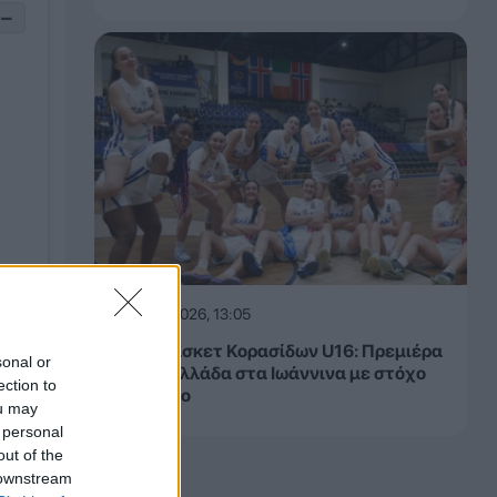
−
06.08.2026, 13:05
Ευρωμπάσκετ Κορασίδων U16: Πρεμιέρα
sonal or
για την Ελλάδα στα Ιωάννινα με στόχο
ection to
την άνοδο
ou may
 personal
out of the
 downstream