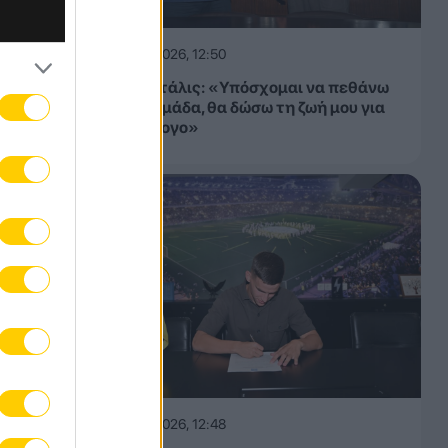
α απλό
νη του
06.08.2026, 12:50
Μίλαν Βιτάλις: «Υπόσχομαι να πεθάνω
ιακά
για την ομάδα, θα δώσω τη ζωή μου για
τον σύλλογο»
ται μια
06.08.2026, 12:48