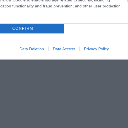
 με τον πρώην άσο των Χοκς
cation functionality and fraud prevention, and other user protection.
α της Πάργας
CONFIRM
Data Deletion
Data Access
Privacy Policy