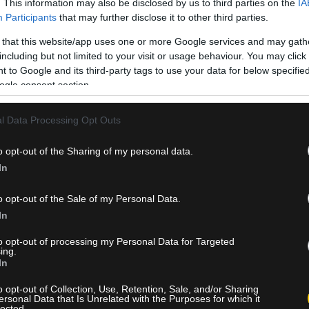
. This information may also be disclosed by us to third parties on the
IA
Participants
that may further disclose it to other third parties.
 that this website/app uses one or more Google services and may gath
including but not limited to your visit or usage behaviour. You may click 
 to Google and its third-party tags to use your data for below specifi
ogle consent section.
l Data Processing Opt Outs
o opt-out of the Sharing of my personal data.
In
o opt-out of the Sale of my Personal Data.
α τα επόμενα τέσσερα χρόνια, καθώς πρόκειται να βάλει την
In
ής αξίας 56 εκατομμυρίων δολαρίων.
to opt-out of processing my Personal Data for Targeted
σικός πυλώνας των Σέλτικς
ing.
In
οίκηση της Μπόστον ενεργοποίησε αρχικά την option που διατηρο
o opt-out of Collection, Use, Retention, Sale, and/or Sharing
τη συνέχεια να τον «δέσει» μακροχρόνια με το νέο τετραετές dea
ersonal Data that Is Unrelated with the Purposes for which it
lected.