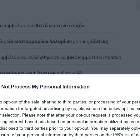
ο συμβόλαιο του
Κετά
για τη νέα σεζόν.
ίας
56 εκατομμυρίων δολαρίων
με τους
Σέλτικς
.
υμβόλαιο και εξελίχθηκε σε κομβικό κομμάτι του
rotation
.
 ριμπάουντ
και
1,3 μπλοκ
ανά παιχνίδι.
 Not Process My Personal Information
7χρονο
, που κέρδισε την εμπιστοσύνη του τεχνικού επιτελείου.
to opt-out of the sale, sharing to third parties, or processing of your per
formation for targeted advertising by us, please use the below opt-out s
r selection. Please note that after your opt-out request is processed y
Σαμς Σαράνια, οι «Κέλτες» ήρθαν σε οριστική συμφωνία με τον
eing interest-based ads based on personal information utilized by us or
disclosed to third parties prior to your opt-out. You may separately opt-
losure of your personal information by third parties on the IAB’s list of