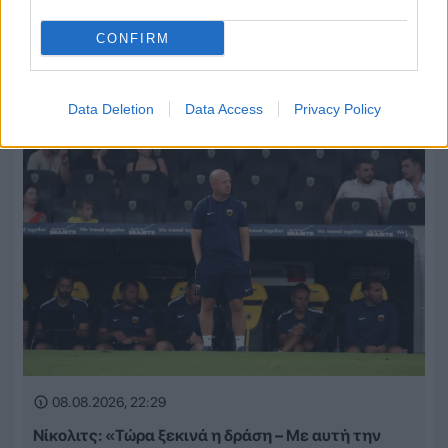
08.08.2026, 22:45
Μόρας: «Εύχομαι τα καλύτερα στην ΑΕΚ, χτίζουμε
CONFIRM
μια ολοκαίνουργια ομάδα από την αρχή»
Data Deletion
Data Access
Privacy Policy
08.08.2026, 22:29
Νίκολιτς: «Τώρα ξεκινά η δράση – Με αυτή την