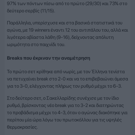
97% των πόντων πίσω από το πρώτο (29/30) και 73% στο
δεύτερο σερβίς (11/15).
Παράλληλα, υπερίσχυσε και στα βασικά στατιστικά του
αγώνα, με 19 winners έναντι 12 του αντιπάλου του, αλλά και
λιγότερα αβίαστα λάθη (9-16), δείχνοντας απόλυτη
ωριμότητα στο παιχνίδι του.
Breaks που έκριναν την αναμέτρηση
Το πρώτο σετ κρίθηκε από νωρίς, με τον Έλληνα τενίστα
να πετυχαίνει break στο 2-0 και να το επιβεβαιώνει άμεσα
για το 3-0, ελέγχοντας πλήρως τον ρυθμό μέχρι το 6-3.
Στο δεύτερο σετ, ο Σακελλαρίδης συνέχισε με τον ίδιο
ρυθμό, βρίσκοντας νέο break για το 3-2 και διατηρώντας
το προβάδισμα μέχρι το 4-3, όταν ο αγώνας διακόπηκε για
περίπου μία ώρα λόγω του πρωτοκόλλου για τις υψηλές
θερμοκρασίες.