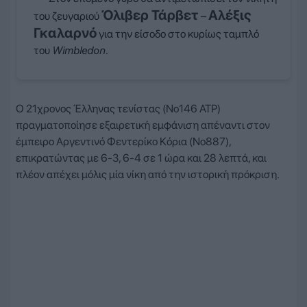
Όλιβερ Τάρβετ
Αλέξις
του ζευγαριού
–
Γκαλαρνό
για την είσοδο στο κυρίως ταμπλό
του
Wimbledon
.
Ο 21χρονος Έλληνας τενίστας (Νο146 ATP)
πραγματοποίησε εξαιρετική εμφάνιση απέναντι στον
έμπειρο Αργεντινό Φεντερίκο Κόρια (Νο887),
επικρατώντας με 6-3, 6-4 σε 1 ώρα και 28 λεπτά, και
πλέον απέχει μόλις μία νίκη από την ιστορική πρόκριση.