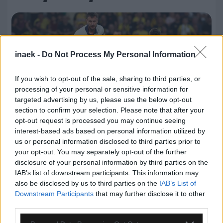
inaek -
Do Not Process My Personal Information
If you wish to opt-out of the sale, sharing to third parties, or
processing of your personal or sensitive information for
targeted advertising by us, please use the below opt-out
section to confirm your selection. Please note that after your
opt-out request is processed you may continue seeing
interest-based ads based on personal information utilized by
08.08.2026, 23:33
us or personal information disclosed to third parties prior to
your opt-out. You may separately opt-out of the further
ΑΕΚ – Athens Kallithea: Τα highlights του αγώνα
disclosure of your personal information by third parties on the
(vid)
IAB’s list of downstream participants. This information may
also be disclosed by us to third parties on the
IAB’s List of
Downstream Participants
that may further disclose it to other
third parties.
Please note that this website/app uses one or more Google