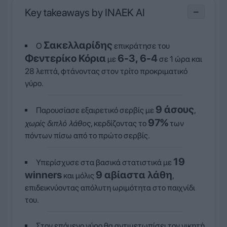
Key takeaways by INAEK AI
−
Σακελλαρίδης
Ο
επικράτησε του
Φεντερίκο Κόρια
6-3, 6-4
με
σε 1 ώρα και
28 λεπτά, φτάνοντας στον τρίτο προκριματικό
γύρο.
9 άσους
Παρουσίασε εξαιρετικό σερβίς με
,
97%
χωρίς διπλό λάθος
, κερδίζοντας το
των
πόντων πίσω από το πρώτο σερβίς.
19
Υπερίσχυσε στα βασικά στατιστικά με
winners
9 αβίαστα λάθη
και μόλις
,
επιδεικνύοντας απόλυτη ωριμότητα στο παιχνίδι
του.
Στον επόμενο γύρο θα αντιμετωπίσει τον νικητή