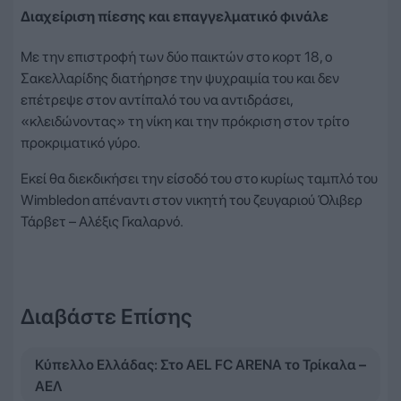
Διαχείριση πίεσης και επαγγελματικό φινάλε
Με την επιστροφή των δύο παικτών στο κορτ 18, ο
Σακελλαρίδης διατήρησε την ψυχραιμία του και δεν
επέτρεψε στον αντίπαλό του να αντιδράσει,
«κλειδώνοντας» τη νίκη και την πρόκριση στον τρίτο
προκριματικό γύρο.
Εκεί θα διεκδικήσει την είσοδό του στο κυρίως ταμπλό του
Wimbledon απέναντι στον νικητή του ζευγαριού Όλιβερ
Τάρβετ – Αλέξις Γκαλαρνό.
Διαβάστε Επίσης
Κύπελλο Ελλάδας: Στο AEL FC ARENA το Τρίκαλα –
ΑΕΛ