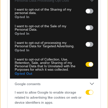
Personal Data Processing Opt Outs
services and may gather and store information including but
not limited to your visit or usage behaviour. You may click to
I want to opt-out of the Sharing of my
personal data.
grant or deny consent to Google and its third-party tags to
Opted In
use your data for below specified purposes in below Google
consent section.
I want to opt-out of the Sale of my
Personal Data.
Opted In
I want to opt-out of processing my
Personal Data for Targeted Advertising.
08.08.2026, 23:10
Opted In
Βιτάλις: «Ανυπομονώ να παίξω σε γεμάτο γήπεδο
I want to opt-out of Collection, Use,
και να τα δώσω όλα για την ΑΕΚ»
Retention, Sale, and/or Sharing of my
Personal Data that Is Unrelated with the
Purposes for which it was collected.
Opted Out
Google consents
I want to allow Google to enable storage
related to advertising like cookies on web or
device identifiers in apps.