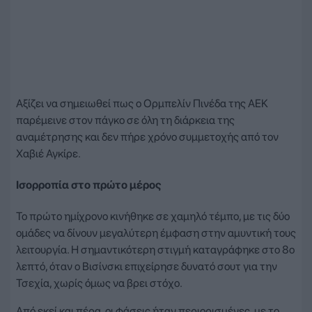
Αξίζει να σημειωθεί πως ο Ορμπελίν Πινέδα της ΑΕΚ
παρέμεινε στον πάγκο σε όλη τη διάρκεια της
αναμέτρησης και δεν πήρε χρόνο συμμετοχής από τον
Χαβιέ Αγκίρε.
Ισορροπία στο πρώτο μέρος
Το πρώτο ημίχρονο κινήθηκε σε χαμηλό τέμπο, με τις δύο
ομάδες να δίνουν μεγαλύτερη έμφαση στην αμυντική τους
λειτουργία. Η σημαντικότερη στιγμή καταγράφηκε στο 8ο
λεπτό, όταν ο Βισίνσκι επιχείρησε δυνατό σουτ για την
Τσεχία, χωρίς όμως να βρει στόχο.
Από εκεί και πέρα, οι φάσεις ήταν περιορισμένες, με το