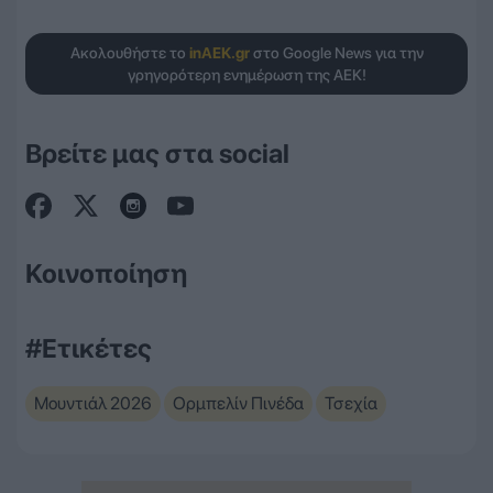
Ακολουθήστε το
inAEK.gr
στο Google News για την
γρηγορότερη ενημέρωση της ΑΕΚ!
Βρείτε μας στα social
Κοινοποίηση
#Ετικέτες
Μουντιάλ 2026
Ορμπελίν Πινέδα
Τσεχία