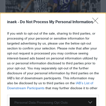
inaek -
Do Not Process My Personal Information
If you wish to opt-out of the sale, sharing to third parties, or
processing of your personal or sensitive information for
targeted advertising by us, please use the below opt-out
section to confirm your selection. Please note that after your
07.08.2026, 00:08
opt-out request is processed you may continue seeing
Βαθμολογία UEFA: Έχασε έδαφος η Ελλάδα μετά
interest-based ads based on personal information utilized by
την άσχημη ευρωπαϊκή εβδομάδα των ομάδων
us or personal information disclosed to third parties prior to
your opt-out. You may separately opt-out of the further
disclosure of your personal information by third parties on the
IAB’s list of downstream participants. This information may
also be disclosed by us to third parties on the
IAB’s List of
Downstream Participants
that may further disclose it to other
third parties.
Please note that this website/app uses one or more Google
Personal Data Processing Opt Outs