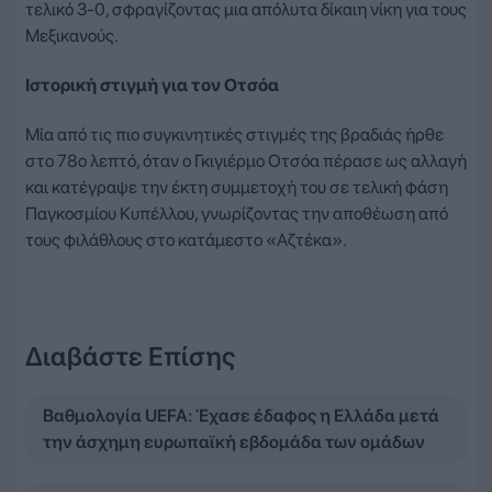
τελικό 3-0, σφραγίζοντας μια απόλυτα δίκαιη νίκη για τους
Μεξικανούς.
Ιστορική στιγμή για τον Οτσόα
Μία από τις πιο συγκινητικές στιγμές της βραδιάς ήρθε
στο 78ο λεπτό, όταν ο Γκιγιέρμο Οτσόα πέρασε ως αλλαγή
και κατέγραψε την έκτη συμμετοχή του σε τελική φάση
Παγκοσμίου Κυπέλλου, γνωρίζοντας την αποθέωση από
τους φιλάθλους στο κατάμεστο «Αζτέκα».
Διαβάστε Επίσης
Βαθμολογία UEFA: Έχασε έδαφος η Ελλάδα μετά
την άσχημη ευρωπαϊκή εβδομάδα των ομάδων