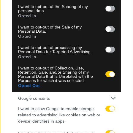
services and may gather and store information including but
not limited to your visit or usage behaviour. You may click to
I want to opt-out of the Sharing of my
personal data.
grant or deny consent to Google and its third-party tags to
Opted In
use your data for below specified purposes in below Google
consent section.
I want to opt-out of the Sale of my
Personal Data.
Opted In
06.08.2026, 23:40
I want to opt-out of processing my
Personal Data for Targeted Advertising.
Δίχως νίκη οι ελληνικές ομάδες στην Ευρώπη
Opted In
αυτή την εβδομάδα
I want to opt-out of Collection, Use,
Retention, Sale, and/or Sharing of my
Personal Data that Is Unrelated with the
Purposes for which it was collected.
Opted Out
Google consents
I want to allow Google to enable storage
related to advertising like cookies on web or
device identifiers in apps.