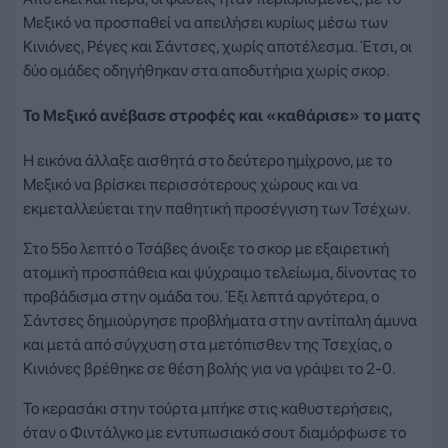
Μεξικό να προσπαθεί να απειλήσει κυρίως μέσω των
Κινιόνες, Ρέγες και Σάντσες, χωρίς αποτέλεσμα. Έτσι, οι
δύο ομάδες οδηγήθηκαν στα αποδυτήρια χωρίς σκορ.
Το Μεξικό ανέβασε στροφές και «καθάρισε» το ματς
Η εικόνα άλλαξε αισθητά στο δεύτερο ημίχρονο, με το
Μεξικό να βρίσκει περισσότερους χώρους και να
εκμεταλλεύεται την παθητική προσέγγιση των Τσέχων.
Στο 55ο λεπτό ο Τσάβες άνοιξε το σκορ με εξαιρετική
ατομική προσπάθεια και ψύχραιμο τελείωμα, δίνοντας το
προβάδισμα στην ομάδα του. Έξι λεπτά αργότερα, ο
Σάντσες δημιούργησε προβλήματα στην αντίπαλη άμυνα
και μετά από σύγχυση στα μετόπισθεν της Τσεχίας, ο
Κινιόνες βρέθηκε σε θέση βολής για να γράψει το 2-0.
Το κερασάκι στην τούρτα μπήκε στις καθυστερήσεις,
όταν ο Φιντάλγκο με εντυπωσιακό σουτ διαμόρφωσε το