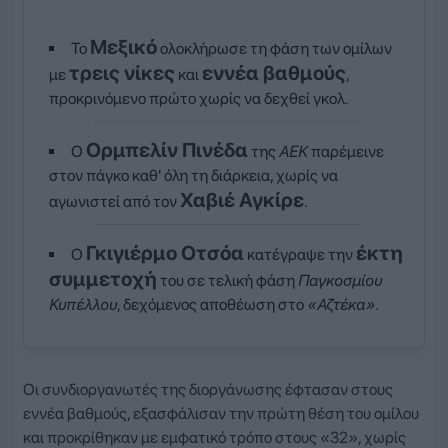
Μεξικό
Το
ολοκλήρωσε τη φάση των ομίλων
τρεις νίκες
εννέα βαθμούς
με
και
,
προκρινόμενο πρώτο χωρίς να δεχθεί γκολ.
Ορμπελίν Πινέδα
Ο
της
ΑΕΚ
παρέμεινε
στον πάγκο καθ' όλη τη διάρκεια, χωρίς να
Χαβιέ Αγκίρε
αγωνιστεί από τον
.
Γκιγιέρμο Οτσόα
έκτη
Ο
κατέγραψε την
συμμετοχή
του σε τελική φάση
Παγκοσμίου
Κυπέλλου
, δεχόμενος αποθέωση στο
«Αζτέκα»
.
Οι συνδιοργανωτές της διοργάνωσης έφτασαν στους
εννέα βαθμούς, εξασφάλισαν την πρώτη θέση του ομίλου
και προκρίθηκαν με εμφατικό τρόπο στους «32», χωρίς