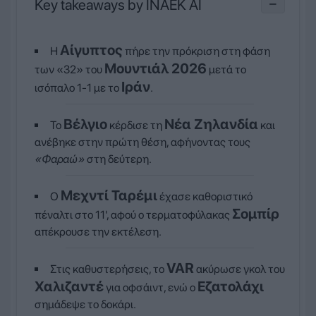
Key takeaways by INAEK AI
−
Αίγυπτος
Η
πήρε την πρόκριση στη φάση
Μουντιάλ 2026
των «32» του
μετά το
Ιράν
ισόπαλο 1-1 με το
.
Βέλγιο
Νέα Ζηλανδία
Το
κέρδισε τη
και
ανέβηκε στην πρώτη θέση, αφήνοντας τους
«Φαραώ»
στη δεύτερη.
Μεχντί Ταρέμι
Ο
έχασε καθοριστικό
Σομπίρ
πέναλτι στο 11', αφού ο τερματοφύλακας
απέκρουσε την εκτέλεση.
VAR
Στις καθυστερήσεις, το
ακύρωσε γκολ του
Χαλιζαντέ
Εζατολάχι
για οφσάιντ, ενώ ο
σημάδεψε το δοκάρι.