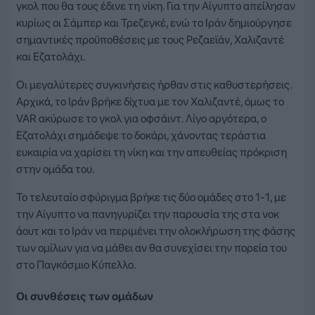
γκολ που θα τους έδινε τη νίκη. Για την Αίγυπτο απείλησαν
κυρίως οι Σάμπερ και Τρεζεγκέ, ενώ το Ιράν δημιούργησε
σημαντικές προϋποθέσεις με τους Ρεζαεϊάν, Χαλιζαντέ
και Εζατολάχι.
Οι μεγαλύτερες συγκινήσεις ήρθαν στις καθυστερήσεις.
Αρχικά, το Ιράν βρήκε δίχτυα με τον Χαλιζαντέ, όμως το
VAR ακύρωσε το γκολ για οφσάιντ. Λίγο αργότερα, ο
Εζατολάχι σημάδεψε το δοκάρι, χάνοντας τεράστια
ευκαιρία να χαρίσει τη νίκη και την απευθείας πρόκριση
στην ομάδα του.
Το τελευταίο σφύριγμα βρήκε τις δύο ομάδες στο 1-1, με
την Αίγυπτο να πανηγυρίζει την παρουσία της στα νοκ
άουτ και το Ιράν να περιμένει την ολοκλήρωση της φάσης
των ομίλων για να μάθει αν θα συνεχίσει την πορεία του
στο Παγκόσμιο Κύπελλο.
Οι συνθέσεις των ομάδων