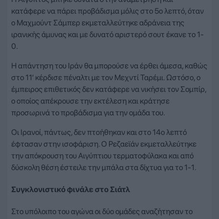
κατάφερε να πάρει προβάδισμα μόλις στο 5ο λεπτό, όταν
ο Μαχμούντ Σάμπερ εκμεταλλεύτηκε αδράνεια της
ιρανικής άμυνας και με δυνατό αριστερό σουτ έκανε το 1-
0.
Η απάντηση του Ιράν θα μπορούσε να έρθει άμεσα, καθώς
στο 11′ κέρδισε πέναλτι με τον Μεχντί Ταρέμι. Ωστόσο, ο
έμπειρος επιθετικός δεν κατάφερε να νικήσει τον Σομπίρ,
ο οποίος απέκρουσε την εκτέλεση και κράτησε
προσωρινά το προβάδισμα για την ομάδα του.
Οι Ιρανοί, πάντως, δεν πτοήθηκαν και στο 14ο λεπτό
έφτασαν στην ισοφάριση. Ο Ρεζαεϊάν εκμεταλλεύτηκε
την απόκρουση του Αιγύπτιου τερματοφύλακα και από
δύσκολη θέση έστειλε την μπάλα στα δίχτυα για το 1-1.
Συγκλονιστικό φινάλε στο Σιάτλ
Στο υπόλοιπο του αγώνα οι δύο ομάδες αναζήτησαν το