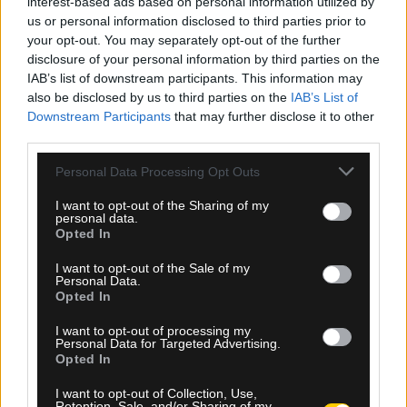
interest-based ads based on personal information utilized by
us or personal information disclosed to third parties prior to
your opt-out. You may separately opt-out of the further
disclosure of your personal information by third parties on the
IAB’s list of downstream participants. This information may
also be disclosed by us to third parties on the
IAB’s List of
Downstream Participants
that may further disclose it to other
third parties.
07.08.2026, 00:08
Please note that this website/app uses one or more Google
Personal Data Processing Opt Outs
Βαθμολογία UEFA: Έχασε έδαφος η Ελλάδα μετά
services and may gather and store information including but
την άσχημη ευρωπαϊκή εβδομάδα των ομάδων
not limited to your visit or usage behaviour. You may click to
I want to opt-out of the Sharing of my
personal data.
grant or deny consent to Google and its third-party tags to
Opted In
use your data for below specified purposes in below Google
consent section.
I want to opt-out of the Sale of my
Personal Data.
Opted In
I want to opt-out of processing my
Personal Data for Targeted Advertising.
Opted In
I want to opt-out of Collection, Use,
Retention, Sale, and/or Sharing of my