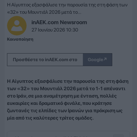
Η Αίγυπτος εξασφάλισε την παρουσία της στη φάση των
«32» του Μουντιάλ 2026 μετά το...
inAEK.com Newsroom
27 Ιουνίου 2026 10:30
Κοινοποίηση
↗
Προσθέστε το inAEK.com στο
Google
Η Αίγυπτος εξασφάλισε την παρουσία της στη φάση
των «32» του Μουντιάλ 2026 μετά το 1-1 απέναντι
στο Ιράν, σε μια αναμέτρηση με ένταση, πολλές
ευκαιρίες και δραματικό φινάλε, που κράτησε
ζωντανές τις ελπίδες των Ιρανών για πρόκριση ως
μία από τις καλύτερες τρίτες ομάδες.