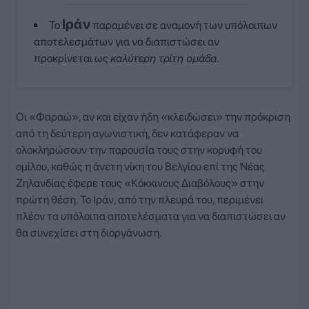
Ιράν
Το
παραμένει σε αναμονή των υπόλοιπων
αποτελεσμάτων για να διαπιστώσει αν
προκρίνεται ως
καλύτερη τρίτη ομάδα
.
Οι «Φαραώ», αν και είχαν ήδη «κλειδώσει» την πρόκριση
από τη δεύτερη αγωνιστική, δεν κατάφεραν να
ολοκληρώσουν την παρουσία τους στην κορυφή του
ομίλου, καθώς η άνετη νίκη του Βελγίου επί της Νέας
Ζηλανδίας έφερε τους «Κόκκινους Διαβόλους» στην
πρώτη θέση. Το Ιράν, από την πλευρά του, περιμένει
πλέον τα υπόλοιπα αποτελέσματα για να διαπιστώσει αν
θα συνεχίσει στη διοργάνωση.