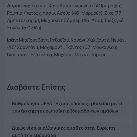
Αίγυπτος:
Σομπίρ, Χάνι, Αμπντελμονέμ (14′ Ιμπραχίμ),
Ράμπια, Φατούχ, Λασίν, Ασούρ (46′ Μαρμούς), Ζίκο (77′
Αμπντελκαρίμ), Μαχμούντ Σάμπερ (46′ Άτια), Τρεζεγκέ,
Σαλάχ (57′ Ζίζο).
Ιράν:
Μπεϊρανβάντ, Ρεζαεϊάν, Κανάνι, Χαλιζαντέ, Νεμάτι
(46′ Χαρντάνι), Μοχαμαντί, Γκόντος (67′ Μογκανλού),
Γκορμπάνι, Εζατολάχι, Μοχέμπι, Μεχντί Ταρέμι.
Διαβάστε Επίσης
Βαθμολογία UEFA: Έχασε έδαφος η Ελλάδα μετά
την άσχημη ευρωπαϊκή εβδομάδα των ομάδων
Δίχως νίκη οι ελληνικές ομάδες στην Ευρώπη
αυτή την εβδομάδα