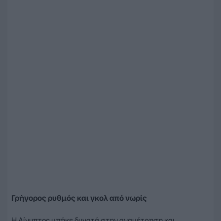
Γρήγορος ρυθμός και γκολ από νωρίς
Η Αίγυπτος μπήκε δυνατά στην αναμέτρηση και