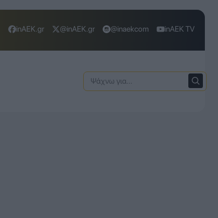
inAEK.gr
@inAEK.gr
@inaekcom
inAEK TV
Ψάχνω
για: