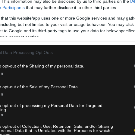
. This information may also be disclosed by us to third parties on the
IA
Participants
that may further disclose it to other third parties.
 that this website/app uses one or more Google services and may gath
including but not limited to your visit or usage behaviour. You may click 
 to Google and its third-party tags to use your data for below specifi
ogle consent section.
l Data Processing Opt Outs
o opt-out of the Sharing of my personal data.
ικές επιθέσεις που είχαν σημειωθεί την προηγούμενη ημέρα στ
In
o opt-out of the Sale of my Personal Data.
προς την Τεχεράνη κατά τη διάρκεια των κοινών δηλώσεων με τ
In
χε προγραμματισμένη συνάντηση. Απευθυνόμενος στους
σκληρή γλώσσα:
to opt-out of processing my Personal Data for Targeted
ing.
In
ουμε σκληρά απόψε».
o opt-out of Collection, Use, Retention, Sale, and/or Sharing
ναγερμού τη διεθνή διπλωματία, καθώς προαναγγέλλει άμεση
ersonal Data that Is Unrelated with the Purposes for which it
lected.