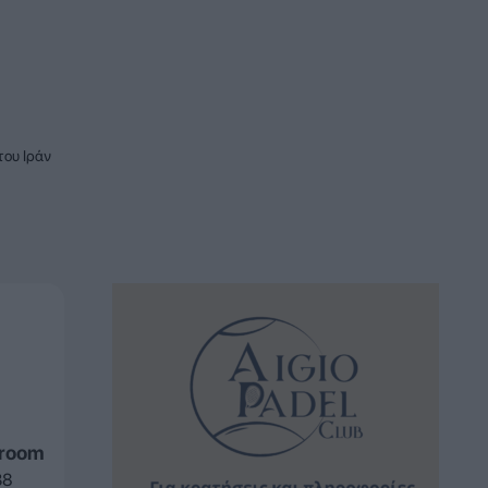
του Ιράν
sroom
38