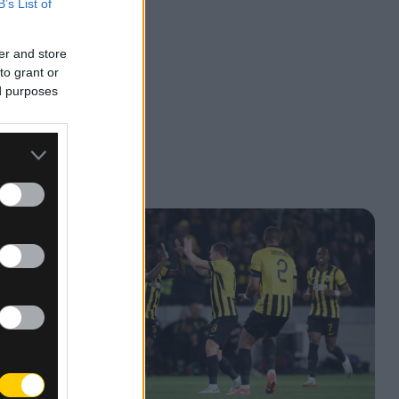
B’s List of
er and store
to grant or
ed purposes
ην
ον