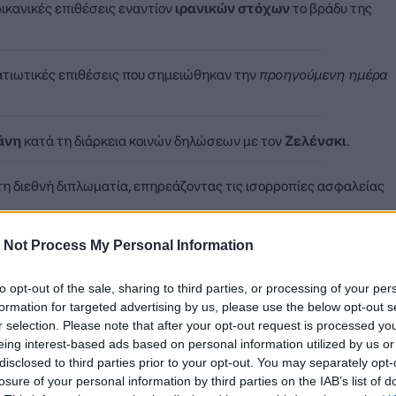
ικανικές επιθέσεις εναντίον
ιρανικών στόχων
το βράδυ της
ατιωτικές επιθέσεις που σημειώθηκαν την
προηγούμενη ημέρα
άνη
κατά τη διάρκεια κοινών δηλώσεων με τον
Ζελένσκι
.
η διεθνή διπλωματία, επηρεάζοντας τις ισορροπίες ασφαλείας
 Not Process My Personal Information
 ότι η αμερικανική πλευρά πρόκειται να εξαπολύσει νέες, σφο
to opt-out of the sale, sharing to third parties, or processing of your per
ης.
formation for targeted advertising by us, please use the below opt-out s
r selection. Please note that after your opt-out request is processed y
eing interest-based ads based on personal information utilized by us or
disclosed to third parties prior to your opt-out. You may separately opt-
losure of your personal information by third parties on the IAB’s list of