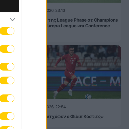
05.08.2026, 23:13
Τα έσοδα της League Phase σε Champions
League, Europa League και Conference
League
05.08.2026, 22:54
«Στην Αϊντχόφεν ο Φίλιπ Κόστιτς»