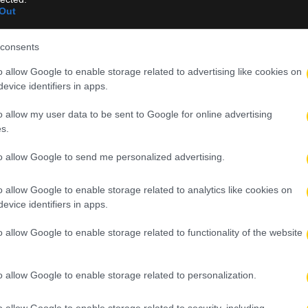
ορροπίες ασφαλείας σε παγκόσμιο επίπεδο.
Out
consents
o allow Google to enable storage related to advertising like cookies on
evice identifiers in apps.
ς (VIDEO)
o allow my user data to be sent to Google for online advertising
s.
to allow Google to send me personalized advertising.
υ Ντιομαντέ από τη Λειψία
o allow Google to enable storage related to analytics like cookies on
evice identifiers in apps.
e Streaming
o allow Google to enable storage related to functionality of the website
E
o allow Google to enable storage related to personalization.
o allow Google to enable storage related to security, including