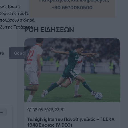
λντ Τραμπ
 Κορυφής του ΝΑΤΟ
ξαπολύσουν σκληρά
δυ της Τετάρτης.
ΡΟΉ ΕΙΔΉΣΕΩΝ
↗
το
Google
05.08.2026, 23:51
−
Τα highlights του Παναθηναϊκός – ΤΣΣΚΑ
1948 Σόφιας (VIDEO)