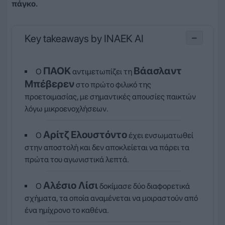
πάγκο.
Key takeaways by INAEK AI
−
ΠΑΟΚ
Βάασλαντ
Ο
αντιμετωπίζει τη
Μπέβερεν
στο πρώτο φιλικό της
προετοιμασίας, με σημαντικές απουσίες παικτών
λόγω μικροενοχλήσεων.
Αρίτζ Ελουστόντο
Ο
έχει ενσωματωθεί
στην αποστολή και δεν αποκλείεται να πάρει τα
πρώτα του αγωνιστικά λεπτά.
Αλέσιο Λίσι
Ο
δοκίμασε δύο διαφορετικά
σχήματα, τα οποία αναμένεται να μοιραστούν από
ένα ημίχρονο το καθένα.