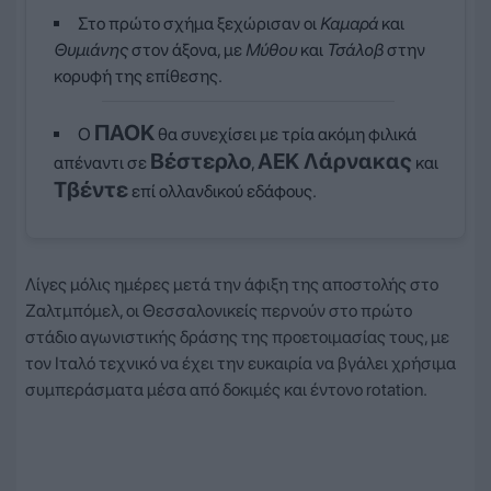
Στο πρώτο σχήμα ξεχώρισαν οι
Καμαρά
και
Θυμιάνης
στον άξονα, με
Μύθου
και
Τσάλοβ
στην
κορυφή της επίθεσης.
ΠΑΟΚ
Ο
θα συνεχίσει με τρία ακόμη φιλικά
Βέστερλο
ΑΕΚ Λάρνακας
απέναντι σε
,
και
Τβέντε
επί ολλανδικού εδάφους.
Λίγες μόλις ημέρες μετά την άφιξη της αποστολής στο
Ζαλτμπόμελ, οι Θεσσαλονικείς περνούν στο πρώτο
στάδιο αγωνιστικής δράσης της προετοιμασίας τους, με
τον Ιταλό τεχνικό να έχει την ευκαιρία να βγάλει χρήσιμα
συμπεράσματα μέσα από δοκιμές και έντονο rotation.