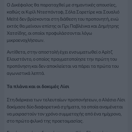
Ο Δικέφαλος θα παραταχθεί με σημαντικές απουσίες,
καθώς οι Κιρίλ Ντεσπόντοφ, Σόλα Σορετίρε και Σουαλιό
Μεϊτέ δεν βρίσκονται στη διάθεση του προπονητή, ενώ
εκτός θα μείνουν επίσης οι Γίρι Παβλένκα και Δημήτρης
Χατσίδης, οι οποίοι προφυλάσσονται λόγω
μικροενοχλήσεων.
Αντίθετα, στην αποστολή έχει ενσωματωθεί ο Αρίτζ
Ελουστόντο, ο οποίος πραγματοποίησε την πρώτη του
προπόνηση και δεν αποκλείεται να πάρει τα πρώτα του
αγωνιστικά λεπτά.
Τα πλάνα και οι δοκιμές Λίσι
Στη διάρκεια των τελευταίων προπονήσεων, ο Αλέσιο Λίσι
δοκίμασε δύο διαφορετικά σχήματα, τα οποία αναμένεται
να μοιραστούν τον χρόνο συμμετοχής από ένα ημίχρονο,
στο πρώτο φιλικό της προετοιμασίας.