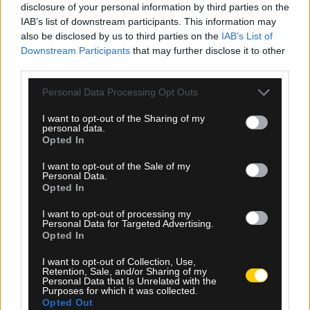
disclosure of your personal information by third parties on the
IAB’s list of downstream participants. This information may
also be disclosed by us to third parties on the
IAB’s List of
09.08.2026, 23:31
Downstream Participants
that may further disclose it to other
third parties.
Τσιτσιπάς: Απέφυγε τα προκριματικά και μπήκε
στο κυρίως ταμπλό του Σινσινάτι
Please note that this website/app uses one or more Google
Personal Data Processing Opt Outs
services and may gather and store information including but
not limited to your visit or usage behaviour. You may click to
I want to opt-out of the Sharing of my
personal data.
grant or deny consent to Google and its third-party tags to
Opted In
use your data for below specified purposes in below Google
consent section.
I want to opt-out of the Sale of my
Personal Data.
Opted In
I want to opt-out of processing my
Personal Data for Targeted Advertising.
Opted In
I want to opt-out of Collection, Use,
Retention, Sale, and/or Sharing of my
Personal Data that Is Unrelated with the
Purposes for which it was collected.
Opted Out