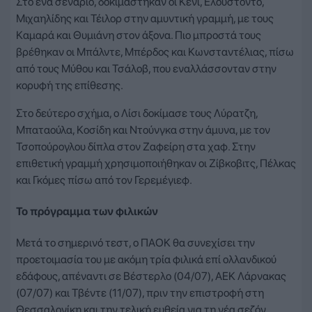
Στο ένα σενάριο, δοκιμάστηκαν οι Κένι, Ελουστόντο,
Μιχαηλίδης και Τέιλορ στην αμυντική γραμμή, με τους
Καμαρά και Θυμιάνη στον άξονα. Πιο μπροστά τους
βρέθηκαν οι Μπάλντε, Μπέρδος και Κωνσταντέλιας, πίσω
από τους Μύθου και Τσάλοβ, που εναλλάσσονταν στην
κορυφή της επίθεσης.
Στο δεύτερο σχήμα, ο Λίσι δοκίμασε τους Λύρατζη,
Μπαταούλα, Κοσίδη και Ντούνγκα στην άμυνα, με τον
Τσοπούρογλου δίπλα στον Ζαφείρη στα χαφ. Στην
επιθετική γραμμή χρησιμοποιήθηκαν οι Ζίβκοβιτς, Πέλκας
και Γκόμες πίσω από τον Γερεμέγιεφ.
Το πρόγραμμα των φιλικών
Μετά το σημερινό τεστ, ο ΠΑΟΚ θα συνεχίσει την
προετοιμασία του με ακόμη τρία φιλικά επί ολλανδικού
εδάφους, απέναντι σε Βέστερλο (04/07), ΑΕΚ Λάρνακας
(07/07) και Τβέντε (11/07), πριν την επιστροφή στη
Θεσσαλονίκη και την τελική ευθεία για τη νέα σεζόν.