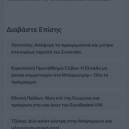
Διαβάστε Επίσης
Τσιτσιπάς: Απέφυγε τα προκριματικά και μπήκε
στο κυρίως ταμπλό του Σινσινάτι
Ευρωπαϊκό Πρωτάθλημα Στίβου: Η Ελλάδα με
ρεκόρ συμμετοχών στο Μπέρμιγχαμ – Όλο το
πρόγραμμα
Εθνική Παίδων: Νίκη επί της Γεωργίας και
πρόκριση στα νοκ άουτ του EuroBasket U16
Τζόλης: Δύο ασίστ κόντρα στην Ντόρτμουντ και
νέο εντυπωσιακό σερί