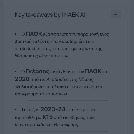
Key takeaways by INAEK AI
−
ΠΑΟΚ
Ο
εξασφάλισε την παραμονή ενός
βασικού ταλέντου των ακαδημιών του,
επιβεβαιώνοντας τη στρατηγική έγκαιρης
δέσμευσης νέων παικτών.
Γκέρσος
ΠΑΟΚ
Ο
εντάχθηκε στον
το
2020
από τις
Ακαδημίες της Μίκρας
,
εξελισσόμενος σταδιακά στο αναπτυξιακό
πρόγραμμα του συλλόγου.
2023-24
Τη σεζόν
κατέκτησε το
Κ15
πρωτάθλημα
υπό τις οδηγίες των
Κωνσταντινίδη
και
Βακουφάρη
.