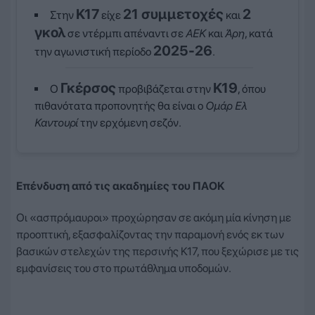
Κ17
21 συμμετοχές
2
Στην
είχε
και
γκολ
σε ντέρμπι απέναντι σε
ΑΕΚ
και
Άρη
, κατά
2025-26
την αγωνιστική περίοδο
.
Γκέρσος
Κ19
Ο
προβιβάζεται στην
, όπου
πιθανότατα προπονητής θα είναι ο
Ομάρ Ελ
Καντουρί
την ερχόμενη σεζόν.
Επένδυση από τις ακαδημίες του ΠΑΟΚ
Οι «ασπρόμαυροι» προχώρησαν σε ακόμη μία κίνηση με
προοπτική, εξασφαλίζοντας την παραμονή ενός εκ των
βασικών στελεχών της περσινής Κ17, που ξεχώρισε με τις
εμφανίσεις του στο πρωτάθλημα υποδομών.