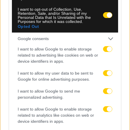
I want to opt-out of Collection, Use,
09.08.2026, 10:07
Retention, Sale, and/or Sharing of my
Personal Data that Is Unrelated with the
Χετάφε: Σοκαριστικός τραυματισμός για τον
Purposes for which it was collected.
Κριστάντους Ούτσε, κινδυνεύει να χάσει όλη τη
Opted Out
σεζόν
Google consents
I want to allow Google to enable storage
related to advertising like cookies on web or
device identifiers in apps.
I want to allow my user data to be sent to
Google for online advertising purposes.
I want to allow Google to send me
personalized advertising.
I want to allow Google to enable storage
related to analytics like cookies on web or
device identifiers in apps.