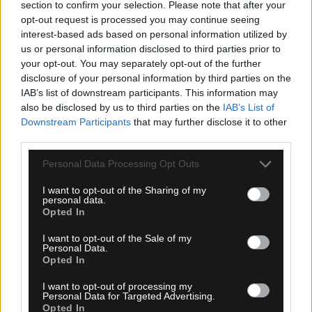
section to confirm your selection. Please note that after your
opt-out request is processed you may continue seeing
interest-based ads based on personal information utilized by
us or personal information disclosed to third parties prior to
your opt-out. You may separately opt-out of the further
disclosure of your personal information by third parties on the
09.08.2026, 10:25
IAB’s list of downstream participants. This information may
also be disclosed by us to third parties on the
IAB’s List of
Σε προχωρημένες επαφές Παρί Σεν Ζερμέν και
Downstream Participants
that may further disclose it to other
Μπαρτσελόνα για τη μεταγραφή του Φεράν Τόρες
third parties.
Please note that this website/app uses one or more Google
Personal Data Processing Opt Outs
services and may gather and store information including but
not limited to your visit or usage behaviour. You may click to
I want to opt-out of the Sharing of my
personal data.
grant or deny consent to Google and its third-party tags to
Opted In
use your data for below specified purposes in below Google
consent section.
I want to opt-out of the Sale of my
Personal Data.
Opted In
I want to opt-out of processing my
Personal Data for Targeted Advertising.
Opted In