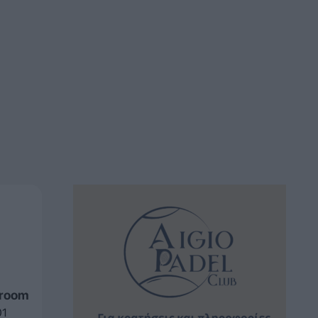
sroom
01