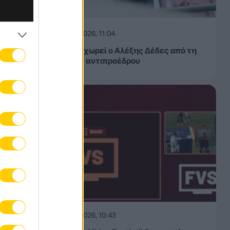
08.08.2026, 11:04
άμπρια
ΑΕΚ: Αποχωρεί ο Αλέξης Δέδες από τη
θέση του αντιπροέδρου
ίθεσης
ίσημο
περς
08.08.2026, 10:43