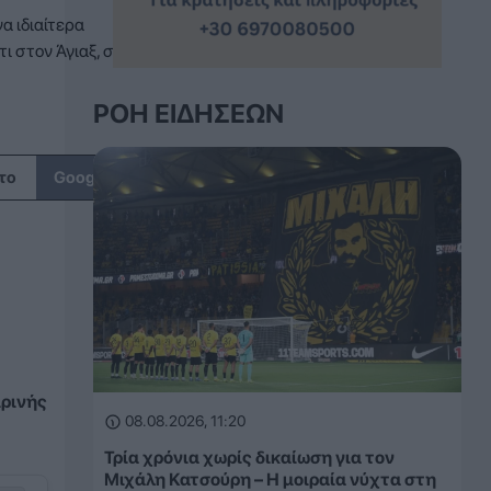
α ιδιαίτερα
ι στον Άγιαξ, στο
ΡΟΉ ΕΙΔΉΣΕΩΝ
↗
το
Google
ιρινής
08.08.2026, 11:20
Τρία χρόνια χωρίς δικαίωση για τον
Μιχάλη Κατσούρη – Η μοιραία νύχτα στη