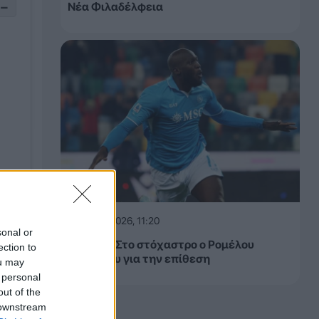
−
Νέα Φιλαδέλφεια
08.08.2026, 11:20
sonal or
ήσεων
Μονακό: Στο στόχαστρο ο Ρομέλου
ection to
ς.
Λουκάκου για την επίθεση
ou may
 personal
out of the
 downstream