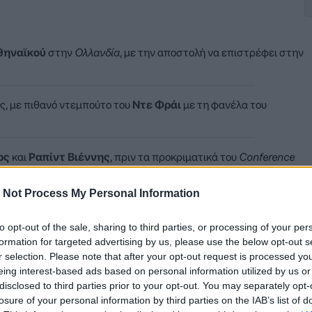
θηναϊκού
στην
Ολλανδία
, με την αποστολή να επιστρέφει στην
ς, με πιθανό ντεμπούτο του
Ντε Φράι
με τη φανέλα του
ρς
και
Ραπίντ Βιέννης
, πριν τα προκριματικά του
Conference
 Not Process My Personal Information
to opt-out of the sale, sharing to third parties, or processing of your per
λλανδικό σύλλογο στο Έρμελο, σε μια αναμέτρηση υψηλών απαιτ
formation for targeted advertising by us, please use the below opt-out s
λύτιμα συμπεράσματα για την αγωνιστική κατάσταση της ομάδα
r selection. Please note that after your opt-out request is processed y
eing interest-based ads based on personal information utilized by us or
disclosed to third parties prior to your opt-out. You may separately opt-
losure of your personal information by third parties on the IAB’s list of