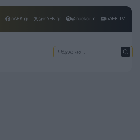
inAEK.gr
@inAEK.gr
@inaekcom
inAEK TV
Ψάχνω
για: