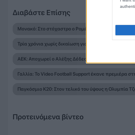
authenti
Διαβάστε Επίσης
Μονακό: Στο στόχαστρο ο Ρομέλου Λουκάκου για τη
Τρία χρόνια χωρίς δικαίωση για τον Μιχάλη Κατσούρ
ΑΕΚ: Αποχωρεί ο Αλέξης Δέδες από τη θέση του αντ
Γαλλία: Το Video Football Support έκανε πρεμιέρα στ
Παγκόσμιο Κ20: Στον τελικό του ύψους η Ολυμπία Τ
Προτεινόμενα βίντεο