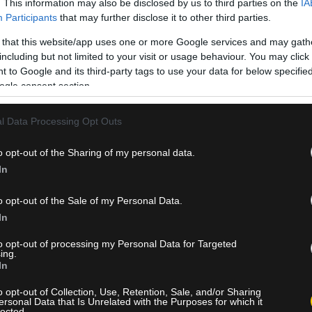
. This information may also be disclosed by us to third parties on the
IA
Participants
that may further disclose it to other third parties.
 that this website/app uses one or more Google services and may gath
including but not limited to your visit or usage behaviour. You may click 
 to Google and its third-party tags to use your data for below specifi
ogle consent section.
l Data Processing Opt Outs
o opt-out of the Sharing of my personal data.
In
τοιμασίας του, όπου επικράτησε άνετα με 4-0 της Χέλμοντ Σπορ
 αντίπαλο χαμηλότερης κατηγορίας. Το αποψινό ματς αποτελεί σα
o opt-out of the Sale of my Personal Data.
ικό επίπεδο έντασης και ποιότητας.
In
αδίου στην Ολλανδία
to opt-out of processing my Personal Data for Targeted
ing.
In
 του Παναθηναϊκού επί ολλανδικού εδάφους, καθώς αμέσως μετά η
βασικό στάδιο της προετοιμασίας στο εξωτερικό.
o opt-out of Collection, Use, Retention, Sale, and/or Sharing
ersonal Data that Is Unrelated with the Purposes for which it
lected.