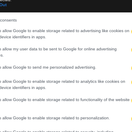
Νίστρουπ
Out
ρκετές δοκιμές, συνεχίζοντας τις αξιολογήσεις σε πρόσωπα και
consents
ξανά ο Πένια κάτω από τα δοκάρια, με τους Κυριακόπουλο και Καλ
o allow Google to enable storage related to advertising like cookies on
ο.
evice identifiers in apps.
, ενώ ο Γιάσκουσιτς θα αγωνιστεί ως «δεκάρι». Στα άκρα της επ
o allow my user data to be sent to Google for online advertising
ή.
s.
μμετοχής και ο Ντε Φράι, ο οποίος θα πραγματοποιήσει το ανεπ
to allow Google to send me personalized advertising.
ποκλείονται επιπλέον δοκιμές από τον προπονητή.
o allow Google to enable storage related to analytics like cookies on
ν φιλικών
evice identifiers in apps.
 συνεχίσει την προετοιμασία του με φιλικό απέναντι στη Γκρασχό
o allow Google to enable storage related to functionality of the website
ρηση με τη Ραπίντ Βιέννης στις 15 Ιουλίου, πριν τα ευρωπαϊκά
.
o allow Google to enable storage related to personalization.
o allow Google to enable storage related to security, including