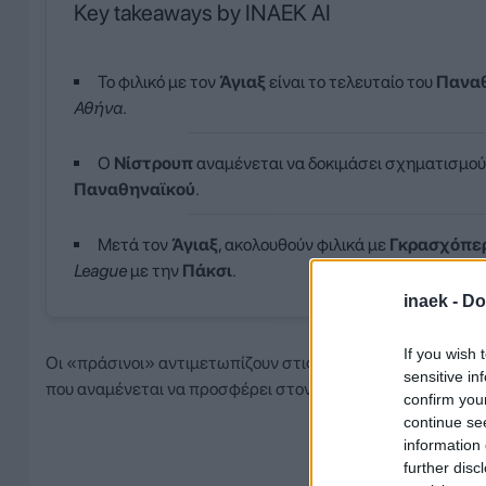
Key takeaways by INAEK AI
Το φιλικό με τον
Άγιαξ
είναι το τελευταίο του
Πανα
Αθήνα
.
Ο
Νίστρουπ
αναμένεται να δοκιμάσει σχηματισμού
Παναθηναϊκού
.
Μετά τον
Άγιαξ
, ακολουθούν φιλικά με
Γκρασχόπε
League
με την
Πάκσι
.
inaek -
Do
If you wish 
Οι «πράσινοι» αντιμετωπίζουν στις 18:00 τον ιστορικό ο
sensitive in
που αναμένεται να προσφέρει στον Τζέικομπ Νίστρουπ πο
confirm you
continue se
information 
further disc