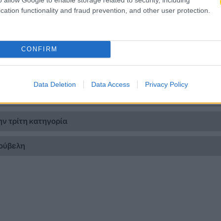
cation functionality and fraud prevention, and other user protection.
ν επίθεση
CONFIRM
η – Η μοιραία νύχτα στη Νέα Φιλαδέλφεια
Data Deletion
Data Access
Privacy Policy
ιπροέδρου
ην τρίτη κατηγορία
ζούβελη