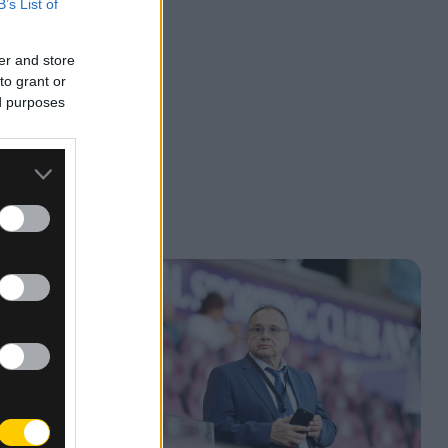
B’s List of
er and store
to grant or
ed purposes
,
φώς