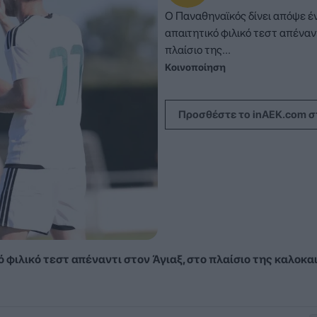
Ο Παναθηναϊκός δίνει απόψε έν
απαιτητικό φιλικό τεστ απέναντ
πλαίσιο της...
Κοινοποίηση
Προσθέστε το inAEK.com σ
 φιλικό τεστ απέναντι στον Άγιαξ, στο πλαίσιο της καλοκα