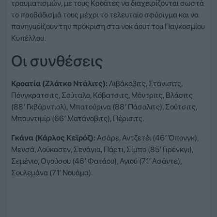
τραυματισμών, με τους Κροάτες να διαχειρίζονται σωστά
το προβάδισμά τους μέχρι το τελευταίο σφύριγμα και να
πανηγυρίζουν την πρόκριση στα νοκ άουτ του Παγκοσμίου
Κυπέλλου.
Οι συνθέσεις
Κροατία (Ζλάτκο Ντάλιτς):
Λιβάκοβιτς, Στάνισιτς,
Πόνγκρατσιτς, Σούταλο, Κόβατσιτς, Μόντριτς, Βλάσιτς
(88′ Γκβάρντιολ), Μπατούρινα (88′ Πάσαλιτς), Σούτσιτς,
Μπουντιμίρ (66′ Ματάνοβιτς), Πέρισιτς.
Γκάνα (Κάρλος Κεϊρόζ):
Ασάρε, Αντζετέι (46′ Όπονγκ),
Μενσά, Λούκασεν, Σενάγια, Πάρτι, Σίμπο (85′ Γιρένκγι),
Σεμένιο, Ογούσου (46′ Φατάου), Αγιού (71′ Ασάντε),
Σουλεμάνα (71′ Νουάμα).