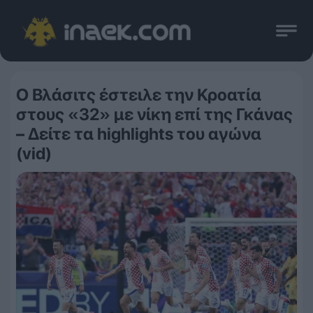
Ο Βλάσιτς έστειλε την Κροατία
στους «32» με νίκη επί της Γκάνας
– Δείτε τα highlights του αγώνα
(vid)