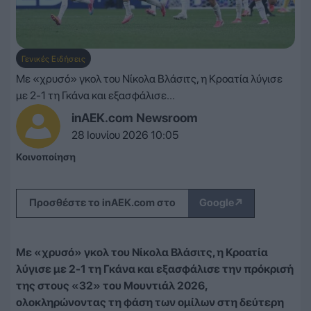
Γενικές Ειδήσεις
Με «χρυσό» γκολ του Νίκολα Βλάσιτς, η Κροατία λύγισε
με 2-1 τη Γκάνα και εξασφάλισε...
inAEK.com Newsroom
28 Ιουνίου 2026 10:05
Κοινοποίηση
↗
Προσθέστε το inAEK.com στο
Google
Με «χρυσό» γκολ του Νίκολα Βλάσιτς, η Κροατία
λύγισε με 2-1 τη Γκάνα και εξασφάλισε την πρόκρισή
της στους «32» του Μουντιάλ 2026,
ολοκληρώνοντας τη φάση των ομίλων στη δεύτερη