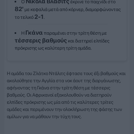
Νίκολα Βλάσιτς
Ο
έκρινε το παιχνίδι στο
82'
με κεφαλιά μετά από κόρνερ, διαμορφώνοντας
2-1
το τελικό
.
Γκάνα
Η
παραμένει στην τρίτη θέση με
τέσσερις βαθμούς
και διατηρεί ελπίδες
πρόκρισης ως καλύτερη τρίτη ομάδα.
Η ομάδα του Ζλάτκο Ντάλιτς έφτασε τους έξι βαθμούς και
ακολούθησε την Αγγλία στα νοκ άουτ της διοργάνωσης,
αφήνοντας τη Γκάνα στην τρίτη θέση με τέσσερις
βαθμούς. Οι Αφρικανοί εξακολουθούν να διατηρούν
ελπίδες πρόκρισης ως μία από τις καλύτερες τρίτες
ομάδες και περιμένουν την ολοκλήρωση της φάσης των
ομίλων για να μάθουν την τύχη τους.