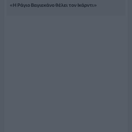
«Η Ράγιο Βαγιεκάνο θέλει τον Ικάρντι»