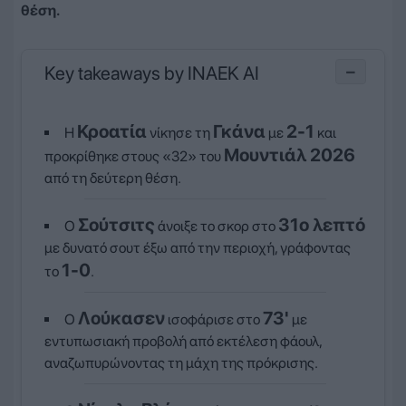
θέση.
Key takeaways by INAEK AI
−
Κροατία
Γκάνα
2-1
Η
νίκησε τη
με
και
Μουντιάλ 2026
προκρίθηκε στους «32» του
από τη δεύτερη θέση.
Σούτσιτς
31ο λεπτό
Ο
άνοιξε το σκορ στο
με δυνατό σουτ έξω από την περιοχή, γράφοντας
1-0
το
.
Λούκασεν
73'
Ο
ισοφάρισε στο
με
εντυπωσιακή προβολή από εκτέλεση φάουλ,
αναζωπυρώνοντας τη μάχη της πρόκρισης.