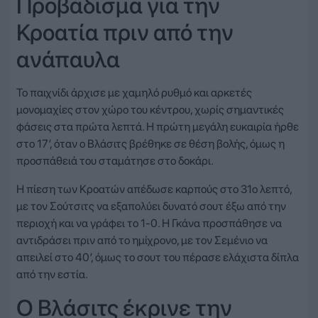
Προβάδισμα για την
Κροατία πριν από την
ανάπαυλα
Το παιχνίδι άρχισε με χαμηλό ρυθμό και αρκετές
μονομαχίες στον χώρο του κέντρου, χωρίς σημαντικές
φάσεις στα πρώτα λεπτά. Η πρώτη μεγάλη ευκαιρία ήρθε
στο 17′, όταν ο Βλάσιτς βρέθηκε σε θέση βολής, όμως η
προσπάθειά του σταμάτησε στο δοκάρι.
Η πίεση των Κροατών απέδωσε καρπούς στο 31ο λεπτό,
με τον Σούτσιτς να εξαπολύει δυνατό σουτ έξω από την
περιοχή και να γράφει το 1-0. Η Γκάνα προσπάθησε να
αντιδράσει πριν από το ημίχρονο, με τον Σεμένιο να
απειλεί στο 40′, όμως το σουτ του πέρασε ελάχιστα δίπλα
από την εστία.
Ο Βλάσιτς έκρινε την