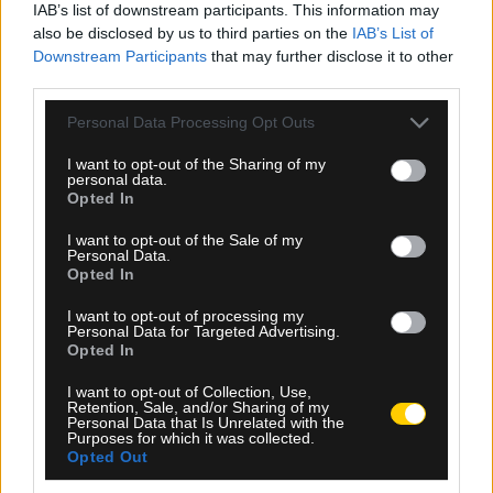
Ροή Ειδήσεων
IAB’s list of downstream participants. This information may
also be disclosed by us to third parties on the
IAB’s List of
Downstream Participants
that may further disclose it to other
third parties.
Please note that this website/app uses one or more Google
Personal Data Processing Opt Outs
services and may gather and store information including but
not limited to your visit or usage behaviour. You may click to
I want to opt-out of the Sharing of my
personal data.
grant or deny consent to Google and its third-party tags to
Opted In
use your data for below specified purposes in below Google
consent section.
I want to opt-out of the Sale of my
Personal Data.
Opted In
I want to opt-out of processing my
Personal Data for Targeted Advertising.
Opted In
08.08.2026, 00:30
I want to opt-out of Collection, Use,
Retention, Sale, and/or Sharing of my
ΠΑΕ ΑΕΚ: «Ο Μιχάλης της ΑΕΚ θα είναι πάντα
Personal Data that Is Unrelated with the
Purposes for which it was collected.
εδώ»
Opted Out