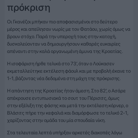
πρόκριση
Οι Γκανέζοι μπήκαν πιο αποφασισμένοι στο δεύτερο
μέρος και απείλησαν νωρίς με τον Φατάου, χωρίς όμως να
βρουν στόχο. Παρά την υπεροχή τους στην κατοχή,
δυσκολεύονταν να δημιουργήσουν καθαρές ευκαιρίες
απέναντι στην καλά οργανωμένη άμυνα της Κροατίας.
Η ισοφάριση ήρθε τελικά στο 73′, όταν ο Λούκασεν
εκμεταλλεύτηκε εκτέλεση φάουλ και με προβολή έκανε το
1-1, βάζοντας νέα δεδομένα στη μάχη της πρόκρισης.
Η απάντηση της Κροατίας ήταν άμεση. Στο 82′, ο Ασάρε
απέκρουσε εντυπωσιακά το σουτ του Πέρισιτς, όμως
στην εξέλιξη της φάσης και μετά την εκτέλεση κόρνερ, ο
Βλάσιτς πήρε την κεφαλιά και διαμόρφωσε το τελικό 2-1,
χαρίζοντας στην ομάδα του μία σπουδαία νίκη.
Στα τελευταία λεπτά υπήρξαν αρκετές διακοπές λόγω