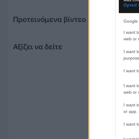
Opted 
Προτεινόμενα βίντεο
Google 
I want t
web or d
Αξίζει να δείτε
I want t
purpose
I want 
I want t
web or d
I want t
or app.
I want t
I want t