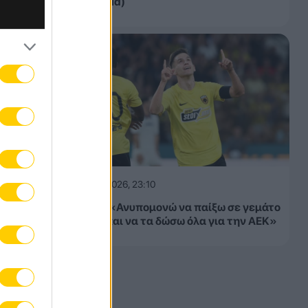
αγώνα (vid)
08.08.2026, 23:10
Βιτάλις: «Ανυπομονώ να παίξω σε γεμάτο
γήπεδο και να τα δώσω όλα για την ΑΕΚ»