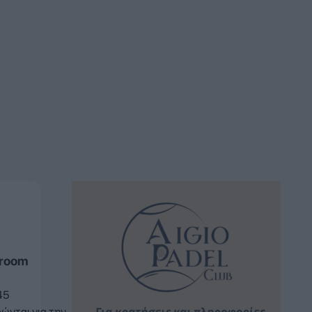
sroom
45
ώνται για την