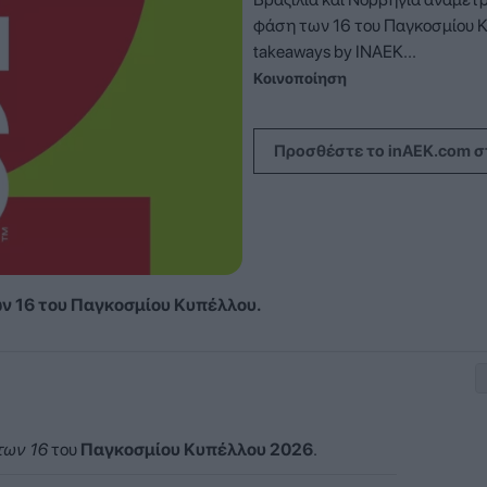
φάση των 16 του Παγκοσμίου 
takeaways by INAEK...
Κοινοποίηση
Προσθέστε το inAEK.com σ
ων 16 του Παγκοσμίου Κυπέλλου.
των 16
του
Παγκοσμίου Κυπέλλου 2026
.