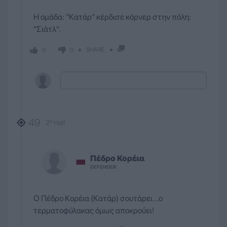
H ομάδα: ''Κατάρ'' κέρδισε κόρνερ στην πόλη:
''Σιάτλ''.
SHARE
0
0
49
2º Half
Πέδρο
Κορέια
DEFENDER
Ο Πέδρο Κορέια (Κατάρ) σουτάρει...ο
τερματοφύλακας όμως αποκρούει!