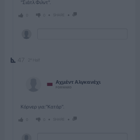
''Σιάτλ Φιλντ''.
SHARE
0
0
47
2º Half
Αχμέντ
Αλγκανέχι
FORWARD
Κόρνερ για:''Κατάρ''.
SHARE
0
0