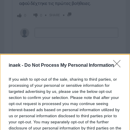
αφού δέχτηκε τις πρώτες βοήθειες.
SHARE
0
0
44
2º Half
inaek -
Do Not Process My Personal Information
Qatar
If you wish to opt-out of the sale, sharing to third parties, or
processing of your personal or sensitive information for
Πλάγιο υπέρ της ομάδας: ''Κατάρ'' σε πολύ καλή
targeted advertising by us, please use the below opt-out
section to confirm your selection. Please note that after your
θέση.
opt-out request is processed you may continue seeing
interest-based ads based on personal information utilized by
SHARE
0
0
us or personal information disclosed to third parties prior to
your opt-out. You may separately opt-out of the further
disclosure of your personal information by third parties on the