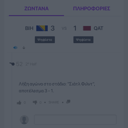
ΖΩΝΤΑΝΑ
ΠΛΗΡΟΦΟΡΙΕΣ
3
1
BIH
QAT
VS
Ψηφίστε
Ψηφίστε
52
2º Half
Λήξη αγώνα στο στάδιο: ''Σιάτλ Φιλντ'',
αποτέλεσμα 3 - 1.
SHARE
0
0