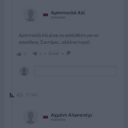
Αμπντουλά
Αλί
FORWARD
Αμπντουλά Αλί είναι σε καλή θέση για να
απειλήσει. Σουτάρει...αλλά αστοχεί!
SHARE
0
0
49
2º Half
Αχμέντ
Αλγκανέχι
FORWARD