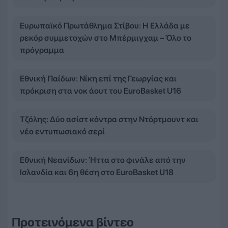
Ευρωπαϊκό Πρωτάθλημα Στίβου: Η Ελλάδα με
ρεκόρ συμμετοχών στο Μπέρμιγχαμ – Όλο το
πρόγραμμα
Εθνική Παίδων: Νίκη επί της Γεωργίας και
πρόκριση στα νοκ άουτ του EuroBasket U16
Τζόλης: Δύο ασίστ κόντρα στην Ντόρτμουντ και
νέο εντυπωσιακό σερί
Εθνική Νεανίδων: Ήττα στο φινάλε από την
Ισλανδία και 6η θέση στο EuroBasket U18
Προτεινόμενα βίντεο