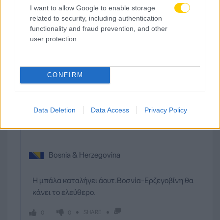
Οι παίχτες (Βοσνία-Ερζεγοβίνη) προωθούν τη
I want to allow Google to enable storage
related to security, including authentication
μπάλα. Ο Ιβάν Μπάσιτς βρίσκεται σε καλή θέση.
functionality and fraud prevention, and other
Σουτάρει...όμως η μπάλα καταλήγει άουτ.
user protection.
SHARE
0
0
CONFIRM
Data Deletion
Data Access
Privacy Policy
41
2º Half
Bosnia & Herzegovina
Η μπάλα καταλήγει άουτ.Βοσνία-Ερζεγοβίνη θα
κάνει το ελεύθερο.
SHARE
0
0