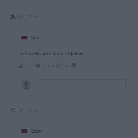
51
2º Half
Qatar
Κατάρ θα εκτελέσει το φάουλ.
SHARE
0
0
50
2º Half
Qatar