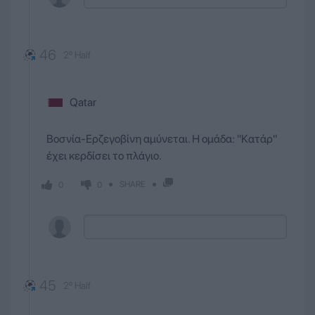
46
2º Half
Qatar
Βοσνία-Ερζεγοβίνη αμύνεται. Η ομάδα: ''Κατάρ''
έχει κερδίσει το πλάγιο.
SHARE
0
0
45
2º Half