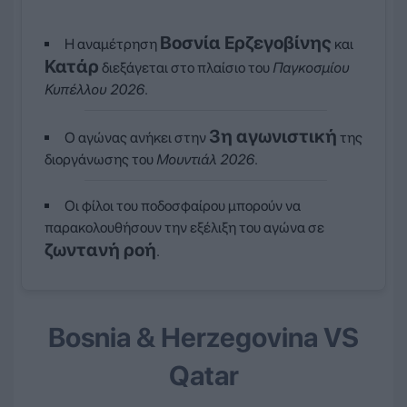
Βοσνία Ερζεγοβίνης
Η αναμέτρηση
και
Κατάρ
διεξάγεται στο πλαίσιο του
Παγκοσμίου
Κυπέλλου 2026
.
3η αγωνιστική
Ο αγώνας ανήκει στην
της
διοργάνωσης του
Μουντιάλ 2026
.
Οι φίλοι του ποδοσφαίρου μπορούν να
παρακολουθήσουν την εξέλιξη του αγώνα σε
ζωντανή ροή
.
Bosnia & Herzegovina VS
Qatar