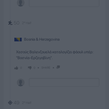
50
2º Half
Bosnia & Herzegovina
Χεσούς Βαλενζουελά καταλογίζει φάουλ υπέρ:
''Βοσνία-Ερζεγοβίνη''.
SHARE
0
0
49
2º Half