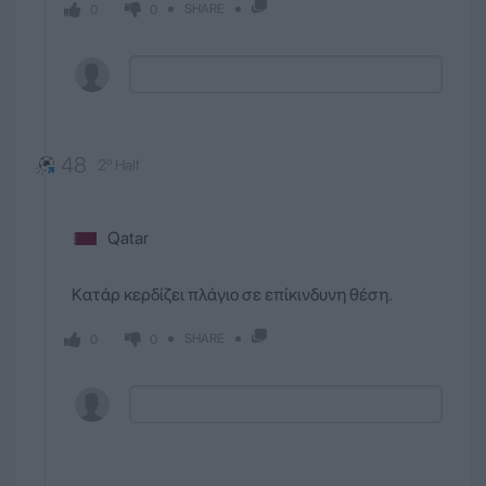
SHARE
0
0
48
2º Half
Qatar
Κατάρ κερδίζει πλάγιο σε επίκινδυνη θέση.
SHARE
0
0