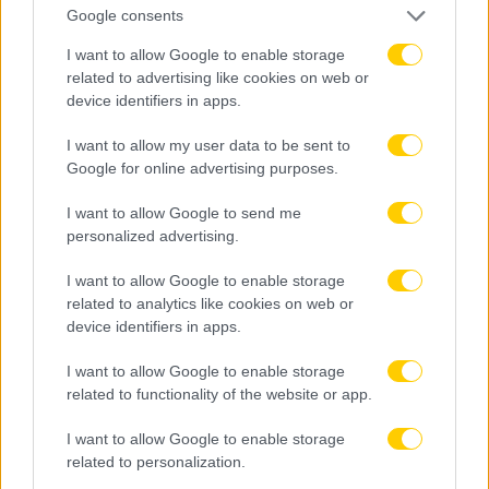
Google consents
Στέπαν
Ραντέλζιτς
DEFENDER
I want to allow Google to enable storage
related to advertising like cookies on web or
device identifiers in apps.
Ο Στέπαν Ραντέλζιτς (Βοσνία-Ερζεγοβίνη)
δέχεται τις πρώτες βοήθειες.
I want to allow my user data to be sent to
Google for online advertising purposes.
SHARE
0
0
I want to allow Google to send me
personalized advertising.
I want to allow Google to enable storage
related to analytics like cookies on web or
device identifiers in apps.
35
2º Half
I want to allow Google to enable storage
related to functionality of the website or app.
Ιβάν
Μπάσιτς
I want to allow Google to enable storage
MIDFIELDER
related to personalization.