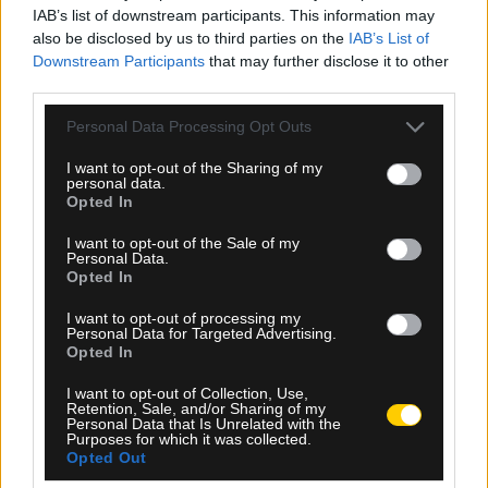
IAB’s list of downstream participants. This information may
also be disclosed by us to third parties on the
IAB’s List of
Downstream Participants
that may further disclose it to other
44
2º Half
third parties.
Please note that this website/app uses one or more Google
Personal Data Processing Opt Outs
services and may gather and store information including but
Bosnia & Herzegovina
not limited to your visit or usage behaviour. You may click to
I want to opt-out of the Sharing of my
personal data.
grant or deny consent to Google and its third-party tags to
Opted In
Χεσούς Βαλενζουελά καταλογίζει φάουλ υπέρ:
use your data for below specified purposes in below Google
consent section.
''Βοσνία-Ερζεγοβίνη''.
I want to opt-out of the Sale of my
Personal Data.
Opted In
SHARE
0
0
I want to opt-out of processing my
Personal Data for Targeted Advertising.
Opted In
I want to opt-out of Collection, Use,
Retention, Sale, and/or Sharing of my
Personal Data that Is Unrelated with the
43
Purposes for which it was collected.
2º Half
Opted Out