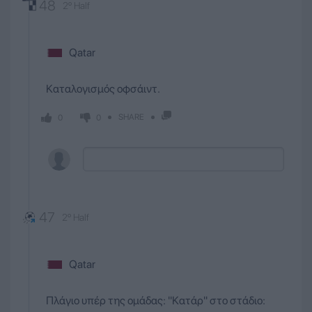
48
2º Half
Qatar
Καταλογισμός οφσάιντ.
SHARE
0
0
47
2º Half
Qatar
Πλάγιο υπέρ της ομάδας: ''Κατάρ'' στο στάδιο: