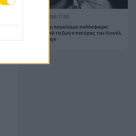
08.08.2026, 17:20
Θλίψη στο παγκόσμιο ποδόσφαιρο:
Έφυγε από τη ζωή ο πατέρας του Λιονέλ
Μέσι, Χόρχε