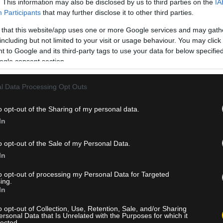
. This information may also be disclosed by us to third parties on the
IA
Participants
that may further disclose it to other third parties.
 that this website/app uses one or more Google services and may gath
including but not limited to your visit or usage behaviour. You may click 
 to Google and its third-party tags to use your data for below specifi
ogle consent section.
l Data Processing Opt Outs
υστερήσεων. Έπειτα από λανθασμένη απομάκρυνση της άμυνας τ
o opt-out of the Sharing of my personal data.
ος έκανε άψογο κοντρόλ και με ψύχραιμο, συρτό σουτ νίκησε τον
In
o opt-out of the Sale of my Personal Data.
ι παράλληλα την ιστορική πρώτη τους πρόκριση στα νοκ άουτ του
In
to opt-out of processing my Personal Data for Targeted
ing.
In
o opt-out of Collection, Use, Retention, Sale, and/or Sharing
ersonal Data that Is Unrelated with the Purposes for which it
lected.