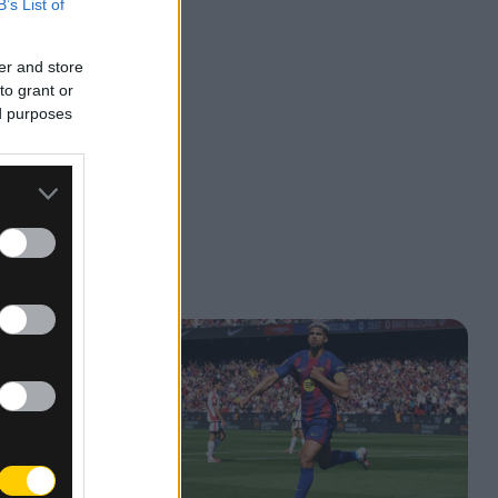
B’s List of
er and store
to grant or
ed purposes
ης