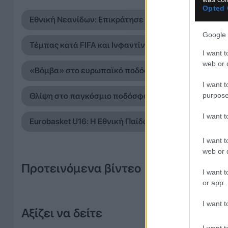
Opted 
Εθνική Νεανίδων: Επικράτησε της Βουλγαρίας και αν
Google 
Τέμπας κατά FIFA και Ινφαντίνο: «Η συγγνώμη του 
I want t
web or d
«Βόμβα» στο ευρωπαϊκό ποδόσφαιρο: Στη Λίβερπουλ
I want t
purpose
Θλίψη στο παγκόσμιο ποδόσφαιρο: Έφυγε από τη ζωή
I want 
Eurobasket U16: Η Εθνική Παίδων αντιμετωπίζει το Ι
I want t
web or d
Προτεινόμενα βίντεο
I want t
or app.
I want t
Αξίζει να δείτε
I want t