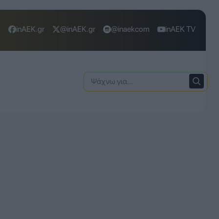
inAEK.gr
@inAEK.gr
@inaekcom
inAEK TV
Ψάχνω
για: