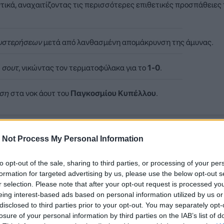
ικά, αναχαιτίζοντας τις περισσότερες επιθετικές προσπάθειες 
θυστερήσεων
μετά από λανθασμένη απομάκρυνση της άμυνας.
 σουτ
, νικώντας τον τερματοφύλακα για το
1-0
.
ιση
στα νοκ άουτ του
Παγκοσμίου Κυπέλλου
.
η μεγαλύτερη διάρκεια της αναμέτρησης, ωστόσο βρήκε απέναντ
 Not Process My Personal Information
ία κατάφερε να αναχαιτίσει τις περισσότερες επιθετικές προσπά
to opt-out of the sale, sharing to third parties, or processing of your per
formation for targeted advertising by us, please use the below opt-out s
r selection. Please note that after your opt-out request is processed y
eing interest-based ads based on personal information utilized by us or
disclosed to third parties prior to your opt-out. You may separately opt-
losure of your personal information by third parties on the IAB’s list of