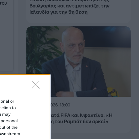
του
Βουλγαρίας και αντιμετωπίζει την
Ισλανδία για την 5η θέση
ί της
θειες
sonal or
08.08.2026, 18:00
ection to
ou may
Τέμπας κατά FIFA και Ινφαντίνο: «Η
 personal
συγγνώμη του Ραμπάτ δεν αρκεί»
out of the
 downstream