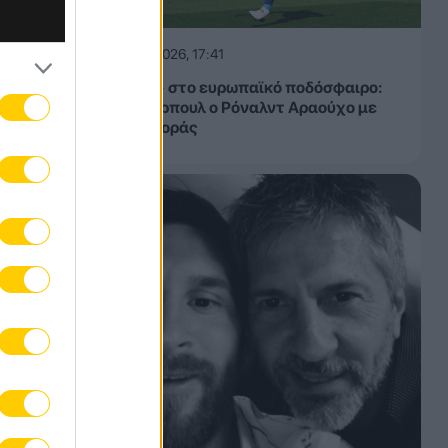
08.08.2026, 17:41
«Βόμβα» στο ευρωπαϊκό ποδόσφαιρο:
Στη Λίβερπουλ ο Ρόναλντ Αραούχο με
οψιόν αγοράς