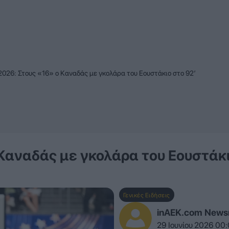
026: Στους «16» ο Καναδάς με γκολάρα του Εουστάκιο στο 92′
 Καναδάς με γκολάρα του Εουστάκ
Γενικές Ειδήσεις
inAEK.com New
29 Ιουνίου 2026 00