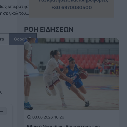
αθώς επικράτησε
 σε γκολ του...
ΡΟΉ ΕΙΔΉΣΕΩΝ
↗
το
Google
.
−
08.08.2026, 18:26
Εθνική Νεανίδων: Επικράτησε της