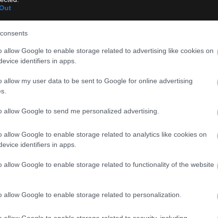
Out
τιμετωπίζει την Ισλανδία για την 5η θέση
consents
Ραμπάτ δεν αρκεί»
o allow Google to enable storage related to advertising like cookies on
evice identifiers in apps.
 ο Ρόναλντ Αραούχο με οψιόν αγοράς
o allow my user data to be sent to Google for online advertising
s.
 ο πατέρας του Λιονέλ Μέσι, Χόρχε
to allow Google to send me personalized advertising.
σραήλ για την πρώτη νίκη
o allow Google to enable storage related to analytics like cookies on
evice identifiers in apps.
o allow Google to enable storage related to functionality of the website
o allow Google to enable storage related to personalization.
o allow Google to enable storage related to security, including