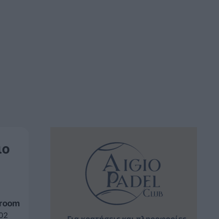
ιο
sroom
:02