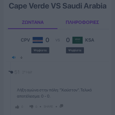
Cape Verde VS Saudi Arabia
ΖΩΝΤΑΝΑ
ΠΛΗΡΟΦΟΡΙΕΣ
0
0
CPV
KSA
VS
Ψηφίστε
Ψηφίστε
51
2º Half
Λήξη αγώνα στην πόλη: ''Χιούστον''. Τελικό
αποτέλεσμα: 0 - 0.
SHARE
0
0