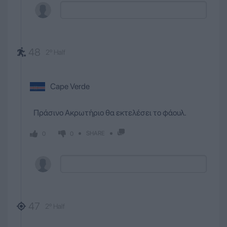
48
2º Half
Cape Verde
Πράσινο Ακρωτήριο θα εκτελέσει το φάουλ.
SHARE
0
0
47
2º Half