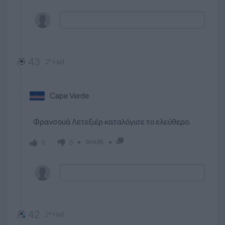
43
2º Half
Cape Verde
Φρανσουά Λετεξιέρ καταλόγισε το ελεύθερο.
SHARE
0
0
42
2º Half