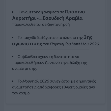
Πράσινο
Η αναμέτρηση ανάμεσα σε
Ακρωτήρι
Σαουδική Αραβία
και
παρακολουθείται σε ζωντανή ροή.
3ης
Το παιχνίδι διεξάγεται στο πλαίσιο της
αγωνιστικής
του
Παγκοσμίου Κυπέλλου 2026
.
Οι φίλαθλοι έχουν τη δυνατότητα να
παρακολουθήσουν
ζωντανά
την εξέλιξη της
αναμέτρησης.
Το
Μουντιάλ 2026
συνεχίζεται με σημαντικές
αναμετρήσεις από διάφορες εθνικές ομάδες ανά
τον κόσμο.