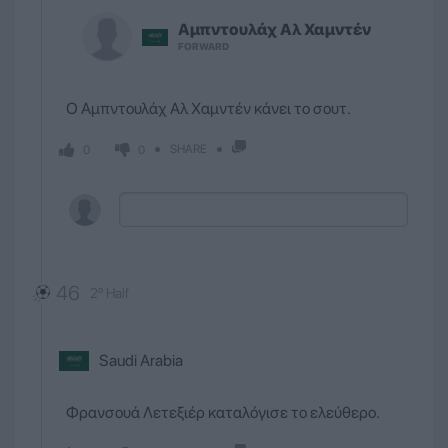
Αμπντουλάχ
Αλ Χαμντέν
FORWARD
Ο Αμπντουλάχ Αλ Χαμντέν κάνει το σουτ.
SHARE
0
0
46
2º Half
Saudi Arabia
Φρανσουά Λετεξιέρ καταλόγισε το ελεύθερο.