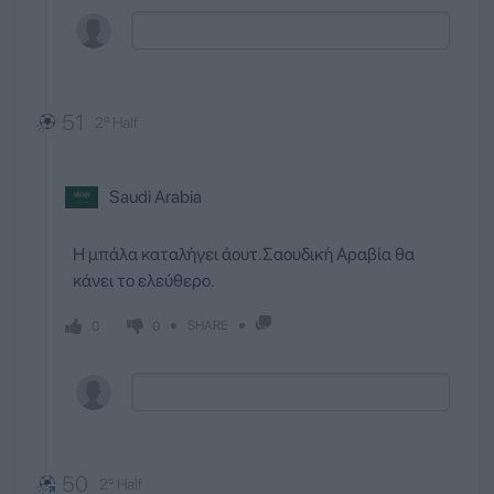
51
2º Half
Saudi Arabia
Η μπάλα καταλήγει άουτ.Σαουδική Αραβία θα
κάνει το ελεύθερο.
SHARE
0
0
50
2º Half