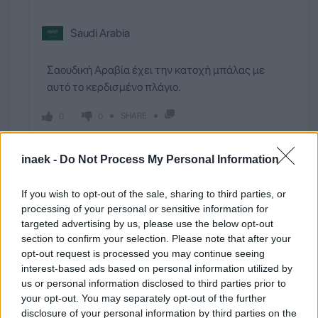
Saudi Arabia
Σαουδική Αραβία έχει την κατοχή μπάλας με
αυτό το κερδισμένο πλάγιο.
SHARE
0
0
inaek -
Do Not Process My Personal Information
If you wish to opt-out of the sale, sharing to third parties, or
processing of your personal or sensitive information for
42
2º Half
targeted advertising by us, please use the below opt-out
section to confirm your selection. Please note that after your
opt-out request is processed you may continue seeing
Γκάρι
Ροντρίγκεζ
interest-based ads based on personal information utilized by
MIDFIELDER
us or personal information disclosed to third parties prior to
your opt-out. You may separately opt-out of the further
disclosure of your personal information by third parties on the