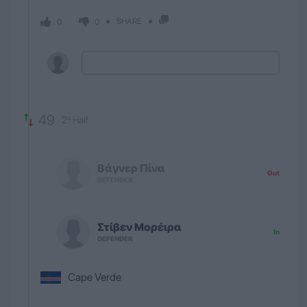
SHARE
0
0
49
2º Half
Βάγνερ
Πίνα
Out
DEFENDER
Στίβεν
Μορέιρα
In
DEFENDER
Cape Verde