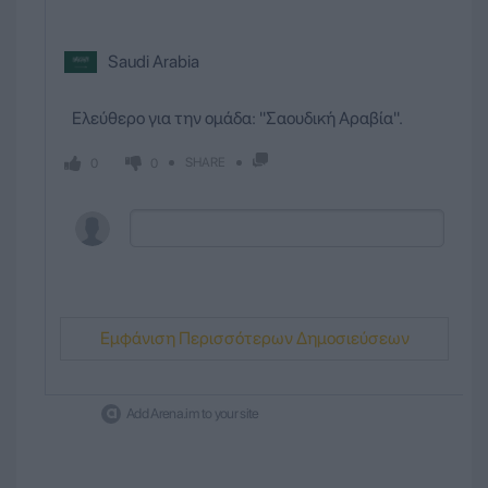
Saudi Arabia
Ελεύθερο για την ομάδα: ''Σαουδική Αραβία''.
SHARE
0
0
Εμφάνιση Περισσότερων Δημοσιεύσεων
Add Arena.im to your site