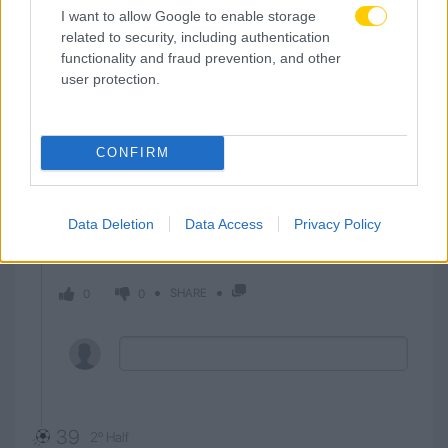
I want to allow Google to enable storage
related to security, including authentication
40
2º Half
functionality and fraud prevention, and other
user protection.
Γκάρι
Ροντρίγκεζ
MIDFIELDER
CONFIRM
Οι παίχτες (Πράσινο Ακρωτήριο) προωθούν τη
Data Deletion
Data Access
Privacy Policy
μπάλα. Ο Γκάρι Ροντρίγκεζ βρίσκεται σε καλή
θέση. Σουτάρει...όμως η μπάλα καταλήγει άουτ.
SHARE
0
0
39
2º Half