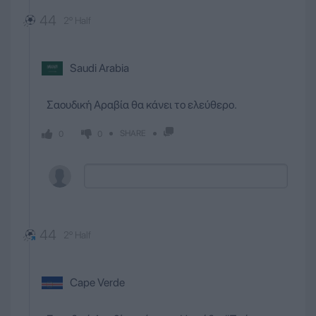
44
2º Half
Saudi Arabia
Σαουδική Αραβία θα κάνει το ελεύθερο.
SHARE
0
0
44
2º Half
Cape Verde