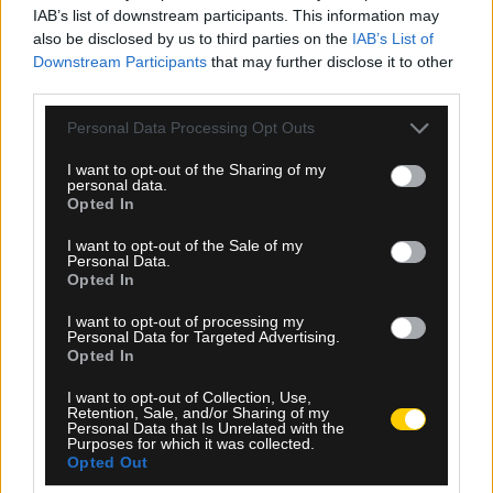
Στην πόλη: ''Χιούστον'' ο Γκάρι Ροντρίγκεζ
IAB’s list of downstream participants. This information may
(Πράσινο Ακρωτήριο) βρίσκεται σε θέση
also be disclosed by us to third parties on the
IAB’s List of
οφσάιντ.
Downstream Participants
that may further disclose it to other
third parties.
SHARE
0
0
Please note that this website/app uses one or more Google
Personal Data Processing Opt Outs
services and may gather and store information including but
not limited to your visit or usage behaviour. You may click to
I want to opt-out of the Sharing of my
personal data.
grant or deny consent to Google and its third-party tags to
Opted In
use your data for below specified purposes in below Google
consent section.
I want to opt-out of the Sale of my
Personal Data.
41
2º Half
Opted In
I want to opt-out of processing my
Personal Data for Targeted Advertising.
Βάγνερ
Πίνα
Opted In
DEFENDER
I want to opt-out of Collection, Use,
Retention, Sale, and/or Sharing of my
Personal Data that Is Unrelated with the
Οι παίχτες (Πράσινο Ακρωτήριο) προωθούν το
Purposes for which it was collected.
παιχνίδι. Ο Βάγνερ Πίνα σουτάρει...η μπάλα
Opted Out
καταλήγει άουτ.