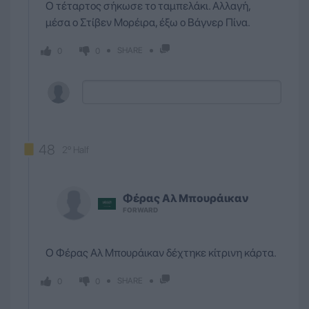
Ο τέταρτος σήκωσε το ταμπελάκι. Αλλαγή,
μέσα ο Στίβεν Μορέιρα, έξω ο Βάγνερ Πίνα.
SHARE
0
0
48
2º Half
Φέρας
Αλ Μπουράικαν
FORWARD
Ο Φέρας Αλ Μπουράικαν δέχτηκε κίτρινη κάρτα.
SHARE
0
0