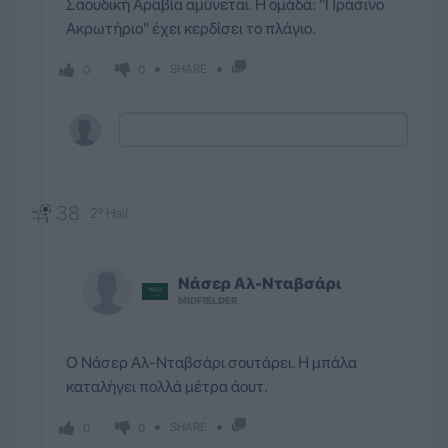
Σαουδική Αραβία αμύνεται. Η ομάδα: ''Πράσινο
Ακρωτήριο'' έχει κερδίσει το πλάγιο.
SHARE
0
0
38
2º Half
Νάσερ
Αλ-Νταβσάρι
MIDFIELDER
Ο Νάσερ Αλ-Νταβσάρι σουτάρει. Η μπάλα
καταλήγει πολλά μέτρα άουτ.
SHARE
0
0