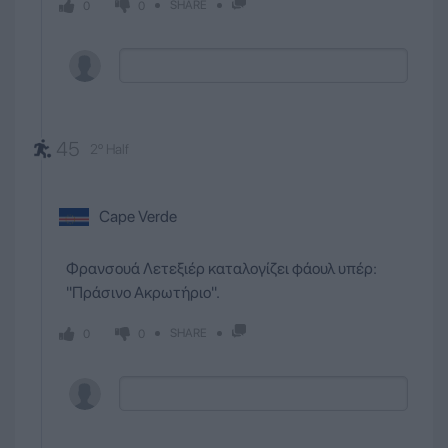
SHARE
0
0
45
2º Half
Cape Verde
Φρανσουά Λετεξιέρ καταλογίζει φάουλ υπέρ:
''Πράσινο Ακρωτήριο''.
SHARE
0
0