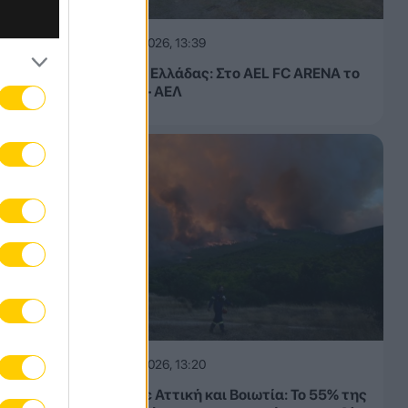
08.08.2026, 13:39
Κύπελλο Ελλάδας: Στο AEL FC ARENA το
Τρίκαλα – ΑΕΛ
08.08.2026, 13:20
Φωτιά σε Αττική και Βοιωτία: Το 55% της