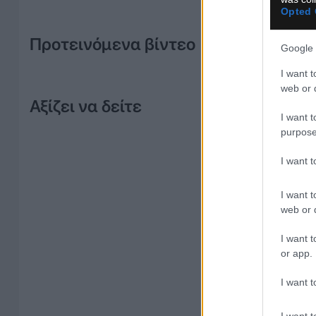
Opted 
Προτεινόμενα βίντεο
Google 
I want t
web or d
Αξίζει να δείτε
I want t
purpose
I want 
I want t
web or d
I want t
or app.
I want t
I want t