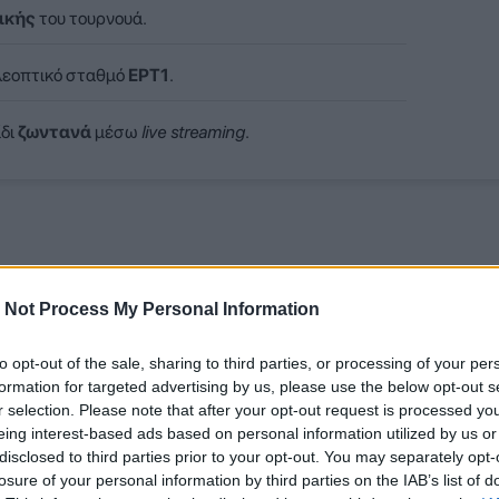
ικής
του τουρνουά.
ηλεοπτικό σταθμό
ΕΡΤ1
.
ίδι
ζωντανά
μέσω
live streaming
.
 Not Process My Personal Information
to opt-out of the sale, sharing to third parties, or processing of your per
formation for targeted advertising by us, please use the below opt-out s
r selection. Please note that after your opt-out request is processed y
eing interest-based ads based on personal information utilized by us or
disclosed to third parties prior to your opt-out. You may separately opt-
losure of your personal information by third parties on the IAB’s list of