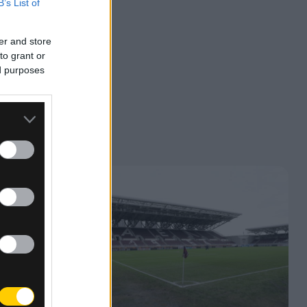
B’s List of
er and store
to grant or
ed purposes