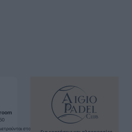
sroom
:50
μετρούνται στο