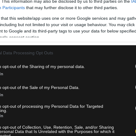
. This information may also be disclosed by us to third parties on the
IA
Participants
that may further disclose it to other third parties.
 that this website/app uses one or more Google services and may gath
including but not limited to your visit or usage behaviour. You may click 
 to Google and its third-party tags to use your data for below specifi
ogle consent section.
l Data Processing Opt Outs
ian Open
o opt-out of the Sharing of my personal data.
In
ή ρωσική επίθεση στο ΝΑΤΟ
o opt-out of the Sale of my Personal Data.
In
ΕΛ
to opt-out of processing my Personal Data for Targeted
ing.
έκτασης καταστράφηκε σε δύο νύχτες
In
ικού γύρου
o opt-out of Collection, Use, Retention, Sale, and/or Sharing
ersonal Data that Is Unrelated with the Purposes for which it
lected.