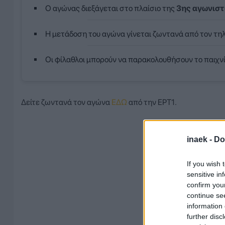
Ο αγώνας διεξάγεται στο πλαίσιο της
3ης αγωνιστ
Η μετάδοση του αγώνα γίνεται ζωντανά από τον τ
Οι φίλαθλοι μπορούν να παρακολουθήσουν το παιχν
Δείτε ζωντανά τον αγώνα
ΕΔΩ
από την ΕΡΤ1.
inaek -
Do
If you wish 
sensitive in
confirm you
continue se
information 
further disc