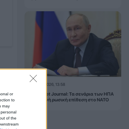
08.08.2026, 13:58
Wall Street Journal: Τα σενάρια των ΗΠΑ
sonal or
για πιθανή ρωσική επίθεση στο ΝΑΤΟ
ection to
ou may
 personal
out of the
 downstream