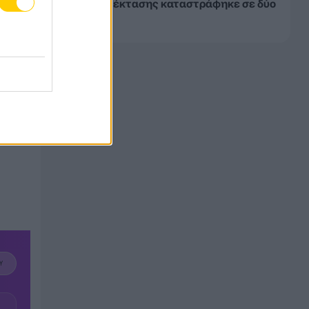
καμένης έκτασης καταστράφηκε σε δύο
νύχτες