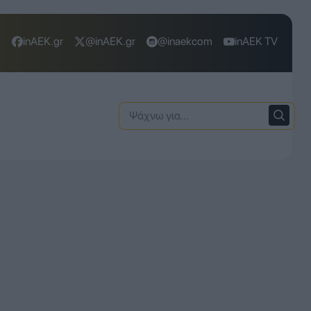
inAEK.gr
@inAEK.gr
@inaekcom
inAEK TV
Ψάχνω
για: