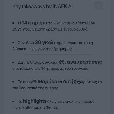
Key takeaways by INAEK AI
−
14η ημέρα
Η
του
Παγκοσμίου Κυπέλλου
2026
ήταν γεμάτη δράση με έντονο ρυθμό.
20 γκολ
Συνολικά
σημειώθηκαν κατά τη
διάρκεια της αγωνιστικής ημέρας.
έξι αναμετρήσεις
Διεξήχθησαν συνολικά
στο πλαίσιο της 14ης ημέρας του τουρνουά.
Μαρόκο
Αϊτή
Το παιχνίδι
vs
ξεχώρισε ως το
πιο θεαματικό της ημέρας.
highlights
Τα
όλων των γκολ της ημέρας
είναι διαθέσιμα σε
βίντεο
.