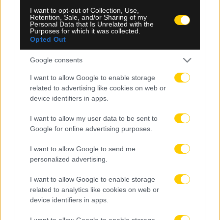
I want to opt-out of Collection, Use,
Retention, Sale, and/or Sharing of my
Personal Data that Is Unrelated with the
Purposes for which it was collected.
Opted Out
Google consents
I want to allow Google to enable storage
related to advertising like cookies on web or
device identifiers in apps.
08.08.2026, 16:27
I want to allow my user data to be sent to
ΑΕΚ – Athens Kallithea: Πώς θα πραγματοποιηθεί η
Google for online advertising purposes.
είσοδος των φιλάθλων στο αποψινό φιλικό
I want to allow Google to send me
personalized advertising.
I want to allow Google to enable storage
related to analytics like cookies on web or
device identifiers in apps.
I want to allow Google to enable storage