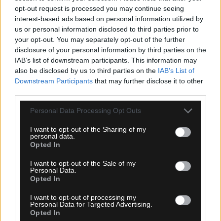
opt-out request is processed you may continue seeing
Με μαύρα περιβραχιόνια η ΑΕΚ στο φιλικό με την
interest-based ads based on personal information utilized by
Athens Kallithea
us or personal information disclosed to third parties prior to
your opt-out. You may separately opt-out of the further
disclosure of your personal information by third parties on the
IAB’s list of downstream participants. This information may
also be disclosed by us to third parties on the
IAB’s List of
Downstream Participants
that may further disclose it to other
third parties.
Please note that this website/app uses one or more Google
Personal Data Processing Opt Outs
services and may gather and store information including but
not limited to your visit or usage behaviour. You may click to
I want to opt-out of the Sharing of my
personal data.
grant or deny consent to Google and its third-party tags to
Opted In
use your data for below specified purposes in below Google
consent section.
I want to opt-out of the Sale of my
Personal Data.
Opted In
I want to opt-out of processing my
Personal Data for Targeted Advertising.
Opted In