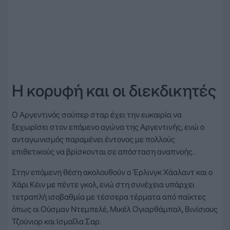
Η κορυφή και οι διεκδικητές
Ο Αργεντινός σούπερ σταρ έχει την ευκαιρία να
ξεχωρίσει στον επόμενο αγώνα της Αργεντινής, ενώ ο
ανταγωνισμός παραμένει έντονος με πολλούς
επιθετικούς να βρίσκονται σε απόσταση αναπνοής.
Στην επόμενη θέση ακολουθούν ο Έρλινγκ Χάαλαντ και ο
Χάρι Κέιν με πέντε γκολ, ενώ στη συνέχεια υπάρχει
τετραπλή ισοβαθμία με τέσσερα τέρματα από παίκτες
όπως οι Ούσμαν Ντεμπελέ, Μικέλ Ογιαρθάμπαλ, Βινίσιους
Τζούνιορ και Ισμαΐλα Σαρ.