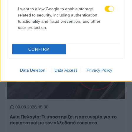
09.08.2026, 16:00
I want to allow Google to enable storage
Αυστραλία: Πολίτες της χώρας οι πρώην διεθνείς
related to security, including authentication
του Ιράν Πασαντιντέ και Ραμεζανιζαντέ
functionality and fraud prevention, and other
user protection.
CONFIRM
Data Deletion
Data Access
Privacy Policy
09.08.2026, 15:30
Αγία Πελαγία: Τι υποστηρίζει η αστυνομία για το
περιστατικό με τον αλλοδαπό τουρίστα