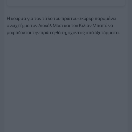
Η κούρσα για τον τίτλο του πρώτου σκόρερ παραμένει
ανοιχτή, με τον Λιονέλ Μέσι και τον Κιλιάν Μπαπέ να
μοιράζονται την πρώτη θέση, έχοντας από έξι τέρματα.