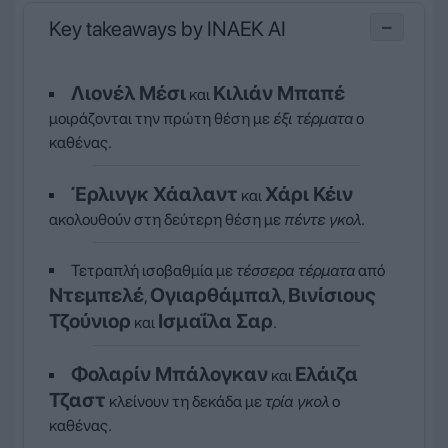
Key takeaways by INAEK AI
−
Λιονέλ Μέσι
Κιλιάν Μπαπέ
και
μοιράζονται την πρώτη θέση με
έξι τέρματα
ο
καθένας.
Έρλινγκ Χάαλαντ
Χάρι Κέιν
και
ακολουθούν στη δεύτερη θέση με
πέντε γκολ
.
Τετραπλή ισοβαθμία με
τέσσερα τέρματα
από
Ντεμπελέ
Ογιαρθάμπαλ
Βινίσιους
,
,
Τζούνιορ
Ισμαΐλα Σαρ
και
.
Φολαρίν Μπάλογκαν
Ελάιζα
και
Τζαστ
κλείνουν τη δεκάδα με
τρία γκολ
ο
καθένας.