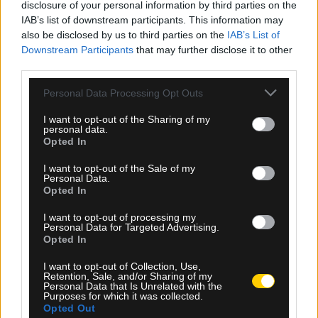
disclosure of your personal information by third parties on the
IAB’s list of downstream participants. This information may
also be disclosed by us to third parties on the
IAB’s List of
Downstream Participants
that may further disclose it to other
third parties.
Please note that this website/app uses one or more Google
Personal Data Processing Opt Outs
services and may gather and store information including but
not limited to your visit or usage behaviour. You may click to
I want to opt-out of the Sharing of my
personal data.
grant or deny consent to Google and its third-party tags to
09.08.2026, 16:18
Opted In
use your data for below specified purposes in below Google
Τελωνείο Κήπων: Κατάσχεση 10 τόνων φρέον
consent section.
I want to opt-out of the Sale of my
αξίας 900.000 ευρώ
Personal Data.
Opted In
I want to opt-out of processing my
Personal Data for Targeted Advertising.
Opted In
I want to opt-out of Collection, Use,
Retention, Sale, and/or Sharing of my
Personal Data that Is Unrelated with the
Purposes for which it was collected.
Opted Out