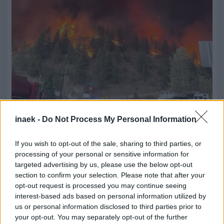
inaek -
Do Not Process My Personal Information
09.08.2026, 16:40
Καναδάς: Εκτός ελέγχου η μεγάλη φωτιά στη
If you wish to opt-out of the sale, sharing to third parties, or
Βρετανική Κολούμπια – Πάνω από 20.000
processing of your personal or sensitive information for
εκκενώσεις
targeted advertising by us, please use the below opt-out
section to confirm your selection. Please note that after your
opt-out request is processed you may continue seeing
interest-based ads based on personal information utilized by
us or personal information disclosed to third parties prior to
your opt-out. You may separately opt-out of the further