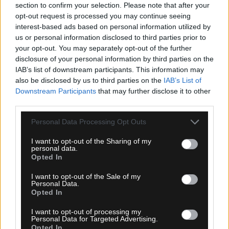
section to confirm your selection. Please note that after your
opt-out request is processed you may continue seeing
Ροή Ειδήσεων
interest-based ads based on personal information utilized by
us or personal information disclosed to third parties prior to
your opt-out. You may separately opt-out of the further
disclosure of your personal information by third parties on the
IAB’s list of downstream participants. This information may
also be disclosed by us to third parties on the
IAB’s List of
Downstream Participants
that may further disclose it to other
third parties.
Please note that this website/app uses one or more Google
Personal Data Processing Opt Outs
services and may gather and store information including but
not limited to your visit or usage behaviour. You may click to
I want to opt-out of the Sharing of my
personal data.
grant or deny consent to Google and its third-party tags to
Opted In
use your data for below specified purposes in below Google
consent section.
I want to opt-out of the Sale of my
Personal Data.
Opted In
08.08.2026, 11:20
I want to opt-out of processing my
Personal Data for Targeted Advertising.
Τρία χρόνια χωρίς δικαίωση για τον Μιχάλη
Opted In