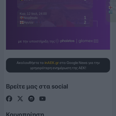
Ακολουθήστε το
inAEK.gr
στο Google News για την
γρηγορότερη ενημέρωση της ΑΕΚ!
Βρείτε μας στα social
Κοινοποίηση