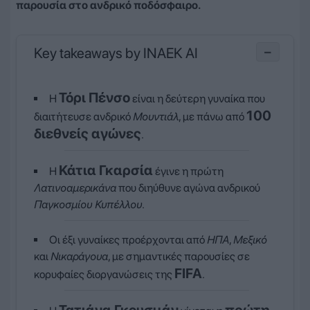
παρουσία στο ανδρικό ποδόσφαιρο.
Key takeaways by INAEK AI
−
Τόρι Πένσο
Η
είναι η δεύτερη γυναίκα που
100
διαιτήτευσε ανδρικό
Μουντιάλ
, με πάνω από
διεθνείς αγώνες
.
Κάτια Γκαρσία
Η
έγινε η πρώτη
Λατινοαμερικάνα
που διηύθυνε αγώνα ανδρικού
Παγκοσμίου Κυπέλλου
.
Οι έξι γυναίκες προέρχονται από
ΗΠΑ
,
Μεξικό
και
Νικαράγουα
, με σημαντικές παρουσίες σε
FIFA
κορυφαίες διοργανώσεις της
.
Τατιάνα Γκουσμάν
πρώτη