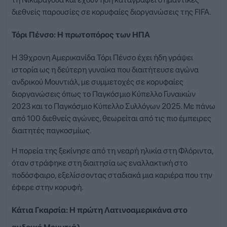
διεθνείς παρουσίες σε κορυφαίες διοργανώσεις της FIFA.
Τόρι Πένσο: Η πρωτοπόρος των ΗΠΑ
Η 39χρονη Αμερικανίδα Τόρι Πένσο έχει ήδη γράψει
ιστορία ως η δεύτερη γυναίκα που διαιτήτευσε αγώνα
ανδρικού Μουντιάλ, με συμμετοχές σε κορυφαίες
διοργανώσεις όπως το Παγκόσμιο Κύπελλο Γυναικών
2023 και το Παγκόσμιο Κύπελλο Συλλόγων 2025. Με πάνω
από 100 διεθνείς αγώνες, θεωρείται από τις πιο έμπειρες
διαιτητές παγκοσμίως.
Η πορεία της ξεκίνησε από τη νεαρή ηλικία στη Φλόριντα,
όταν στράφηκε στη διαιτησία ως εναλλακτική στο
ποδόσφαιρο, εξελίσσοντας σταδιακά μια καριέρα που την
έφερε στην κορυφή.
Κάτια Γκαρσία: Η πρώτη Λατινοαμερικάνα στο