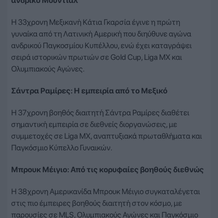
ανδρικό Μουντιάλ
Η 33χρονη Μεξικανή Κάτια Γκαρσία έγινε η πρώτη
γυναίκα από τη Λατινική Αμερική που διηύθυνε αγώνα
ανδρικού Παγκοσμίου Κυπέλλου, ενώ έχει καταγράψει
σειρά ιστορικών πρωτιών σε Gold Cup, Liga MX και
Ολυμπιακούς Αγώνες.
Σάντρα Ραμίρες: Η εμπειρία από το Μεξικό
Η 37χρονη βοηθός διαιτητή Σάντρα Ραμίρες διαθέτει
σημαντική εμπειρία σε διεθνείς διοργανώσεις, με
συμμετοχές σε Liga MX, αναπτυξιακά πρωταθλήματα και
Παγκόσμιο Κύπελλο Γυναικών.
Μπρουκ Μέιγιο: Από τις κορυφαίες βοηθούς διεθνώς
Η 38χρονη Αμερικανίδα Μπρουκ Μέιγιο συγκαταλέγεται
στις πιο έμπειρες βοηθούς διαιτητή στον κόσμο, με
παρουσίες σε MLS, Ολυμπιακούς Αγώνες και Παγκόσμιο