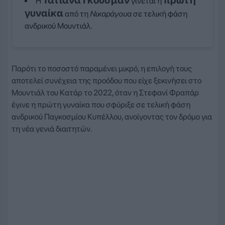
Η
γίνεται η
γυναίκα
από τη
Νικαράγουα
σε τελική φάση
ανδρικού Μουντιάλ.
Παρότι το ποσοστό παραμένει μικρό, η επιλογή τους
αποτελεί συνέχεια της προόδου που είχε ξεκινήσει στο
Μουντιάλ του Κατάρ το 2022, όταν η Στεφανί Φραπάρ
έγινε η πρώτη γυναίκα που σφύριξε σε τελική φάση
ανδρικού Παγκοσμίου Κυπέλλου, ανοίγοντας τον δρόμο για
τη νέα γενιά διαιτητών.