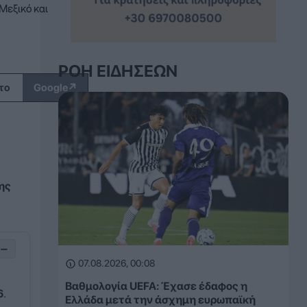
Μεξικό και
ΡΟΉ ΕΙΔΉΣΕΩΝ
↗
το
Google
ης
−
07.08.2026, 00:08
Βαθμολογία UEFA: Έχασε έδαφος η
6
.
Ελλάδα μετά την άσχημη ευρωπαϊκή