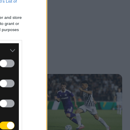
B’s List of
er and store
to grant or
ed purposes