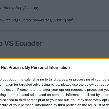
yoffs
της διοργάνωσης.
ουν την εξέλιξη του αγώνα σε
ζωντανή ροή
.
o VS Ecuador
2
0
ECUADOR
VS
 Not Process My Personal Information
ε
Ψηφίστε
to opt-out of the sale, sharing to third parties, or processing of your per
formation for targeted advertising by us, please use the below opt-out s
ΑΝΑ
ΠΛΗΡΟΦΟΡΙΕΣ
r selection. Please note that after your opt-out request is processed y
eing interest-based ads based on personal information utilized by us or
disclosed to third parties prior to your opt-out. You may separately opt-
losure of your personal information by third parties on the IAB’s list of
τάδιο: ''Στάδιο Μέξικο Σίτι''.