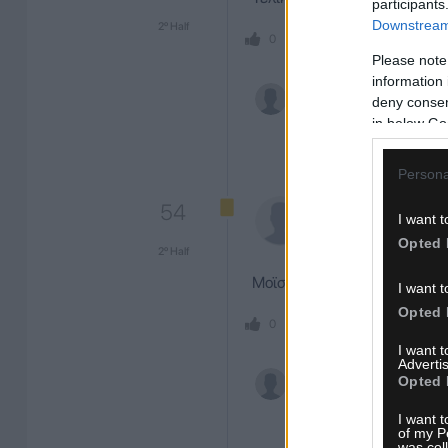
participants
Downstream 
2º Half
SHARE
ΣΧΟΛ
0
0
Please note
information 
deny consent
in below Go
Persona
54
Μοϊσές
Καϊ
I want t
MIDFIELDER
Opted 
2º Half
Μοϊσές Καϊσέδο (Εκουαδόρ) 
I want t
Opted 
SHARE
ΣΧΟΛ
0
0
I want 
Advertis
Opted 
I want t
of my P
was col