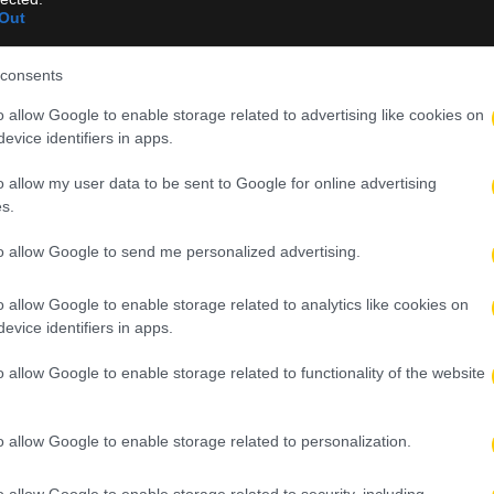
Out
consents
άουλ υπέρ: ''Μεξικό''.
o allow Google to enable storage related to advertising like cookies on
evice identifiers in apps.
ΙΑ
o allow my user data to be sent to Google for online advertising
s.
to allow Google to send me personalized advertising.
o allow Google to enable storage related to analytics like cookies on
evice identifiers in apps.
o allow Google to enable storage related to functionality of the website
καλή θέση.
o allow Google to enable storage related to personalization.
ΙΑ
o allow Google to enable storage related to security, including