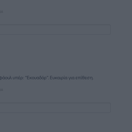
ΙΑ
άουλ υπέρ: ''Εκουαδόρ''. Ευκαιρία για επίθεση.
ΙΑ