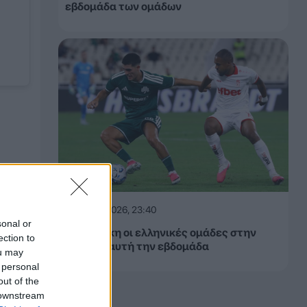
εβδομάδα των ομάδων
06.08.2026, 23:40
sonal or
Δίχως νίκη οι ελληνικές ομάδες στην
ection to
Ευρώπη αυτή την εβδομάδα
ou may
 personal
out of the
 downstream