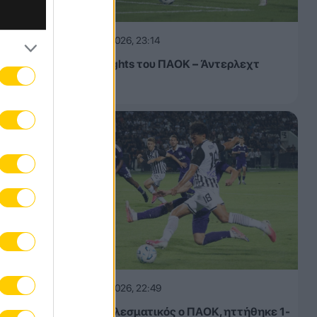
06.08.2026, 23:14
Τα highlights του ΠΑΟΚ – Άντερλεχτ
(VIDEO)
06.08.2026, 22:49
Αναποτελεσματικός ο ΠΑΟΚ, ηττήθηκε 1-