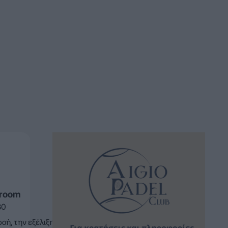
sroom
30
ή, την εξέλιξη