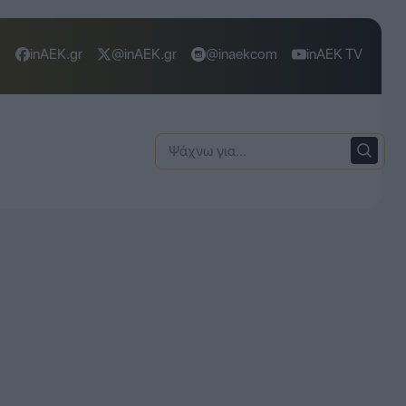
inAEK.gr
@inAEK.gr
@inaekcom
inAEK TV
Ψάχνω
για: