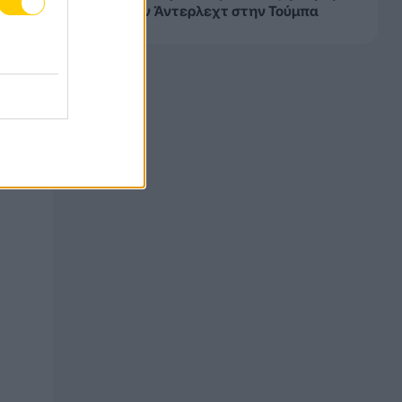
0 από την Άντερλεχτ στην Τούμπα