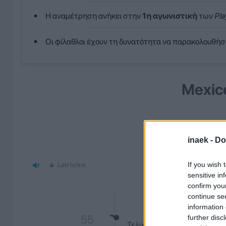
Η αναμέτρηση ανήκει στην
1η αγωνιστική
των
Pla
Οι φίλαθλοι έχουν τη δυνατότητα να παρακολουθήσ
Mexic
MEXICO
inaek -
Do
Ψηφίστ
If you wish 
Last to first
sensitive in
ΖΩΝΤ
confirm you
continue se
information 
55
further disc
Τελικο αποτέλεσμα 2 - 0 στο σ