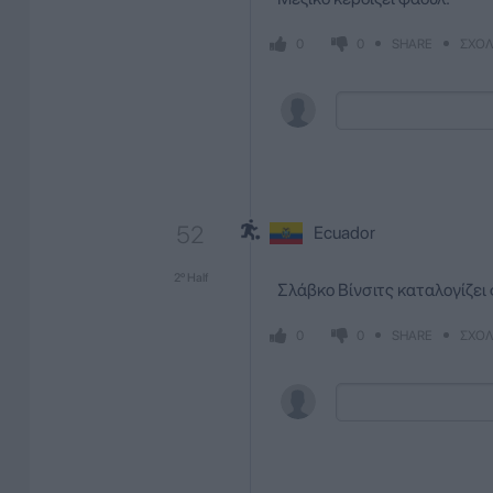
SHARE
ΣΧΟΛ
0
0
52
Ecuador
2º Half
Σλάβκο Βίνσιτς καταλογίζει φ
SHARE
ΣΧΟΛ
0
0