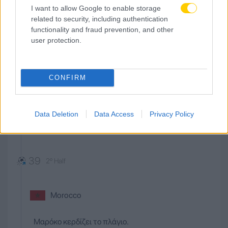
I want to allow Google to enable storage
related to security, including authentication
Haiti
functionality and fraud prevention, and other
user protection.
Πλάγιο υπέρ της ομάδας: ''Αϊτή'' στο στάδιο:
''Στάδιο Ατλάντα''.
CONFIRM
SHARE
0
0
Data Deletion
Data Access
Privacy Policy
39
2º Half
Morocco
Μαρόκο κερδίζει το πλάγιο.