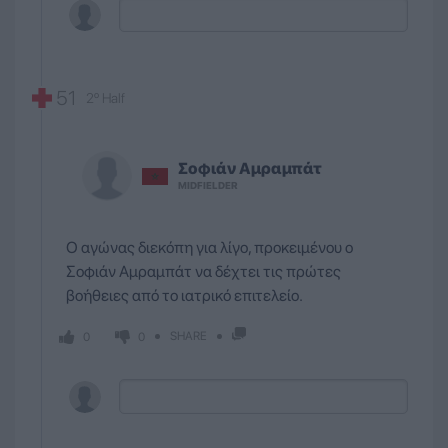
51
2º Half
Σοφιάν Αμραμπάτ
MIDFIELDER
Ο αγώνας διεκόπη για λίγο, προκειμένου ο
Σοφιάν Αμραμπάτ να δέχτει τις πρώτες
βοήθειες από το ιατρικό επιτελείο.
SHARE
0
0