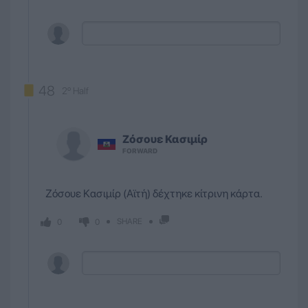
48
2º Half
Ζόσουε
Κασιμίρ
FORWARD
Ζόσουε Κασιμίρ (Αϊτή) δέχτηκε κίτρινη κάρτα.
SHARE
0
0