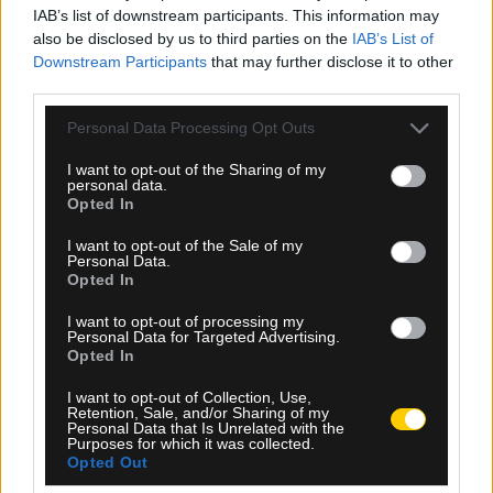
IAB’s list of downstream participants. This information may
Haiti
also be disclosed by us to third parties on the
IAB’s List of
Downstream Participants
that may further disclose it to other
Ντάνι Μακέλι καταλογίζει φάουλ υπέρ: ''Αϊτή''.
third parties.
SHARE
0
0
Please note that this website/app uses one or more Google
Personal Data Processing Opt Outs
services and may gather and store information including but
not limited to your visit or usage behaviour. You may click to
I want to opt-out of the Sharing of my
personal data.
grant or deny consent to Google and its third-party tags to
Opted In
use your data for below specified purposes in below Google
consent section.
I want to opt-out of the Sale of my
Personal Data.
40
2º Half
Opted In
I want to opt-out of processing my
Personal Data for Targeted Advertising.
Haiti
Opted In
I want to opt-out of Collection, Use,
Μαρόκο αμύνεται. Η ομάδα: ''Αϊτή'' έχει κερδίσει
Retention, Sale, and/or Sharing of my
Personal Data that Is Unrelated with the
το πλάγιο.
Purposes for which it was collected.
Opted Out
SHARE
0
0