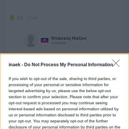
34
2º Half
Ντακενς Ναζον
FORWARD
Κίτρινη κάρτα δέχτηκε ο Ντακενς Ναζον.
inaek -
Do Not Process My Personal Information
SHARE
0
0
If you wish to opt-out of the sale, sharing to third parties, or
processing of your personal or sensitive information for
targeted advertising by us, please use the below opt-out
section to confirm your selection. Please note that after your
opt-out request is processed you may continue seeing
interest-based ads based on personal information utilized by
41
2º Half
us or personal information disclosed to third parties prior to
your opt-out. You may separately opt-out of the further
disclosure of your personal information by third parties on the