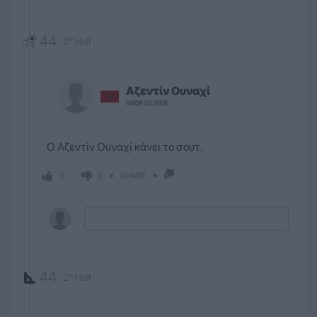
44
2º Half
Αζεντίν
Ουναχί
MIDFIELDER
Ο Αζεντίν Ουναχί κάνει το σουτ.
SHARE
0
0
44
2º Half