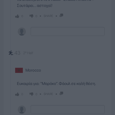
Σουτάρει... αστοχεί!
SHARE
0
0
43
2º Half
Morocco
Ευκαιρία για: ''Μαρόκο''. Φάουλ σε καλή θέση.
SHARE
0
0