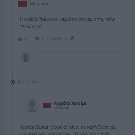
Morocco
H ομάδα: ''Μαρόκο'' κέρδισε κόρνερ στην πόλη:
''Ατλάντα''.
SHARE
0
0
43
2º Half
Αχράφ
Χακίμι
DEFENDER
Αχράφ Χακίμι (Μαρόκο) είναι σε καλή θέση για
να απειλήσει στο στάδιο: ''Στάδιο Ατλάντα''.