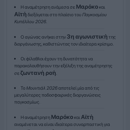
Μαρόκο
Η αναμέτρηση ανάμεσα σε
και
Αϊτή
διεξάγεται στο πλαίσιο του
Παγκοσμίου
Κυπέλλου 2026
.
3η αγωνιστική
Ο αγώνας ανήκει στην
της
διοργάνωσης, καθιστώντας τον ιδιαίτερα κρίσιμο.
Οι φίλαθλοι έχουν τη δυνατότητα να
παρακολουθήσουν την εξέλιξη της αναμέτρησης
ζωντανή ροή
σε
.
Το
Μουντιάλ 2026
αποτελεί μία από τις
μεγαλύτερες ποδοσφαιρικές διοργανώσεις
παγκοσμίως.
Μαρόκο
Αϊτή
Η αναμέτρηση
και
αναμένεται να είναι ιδιαίτερα συναρπαστική για