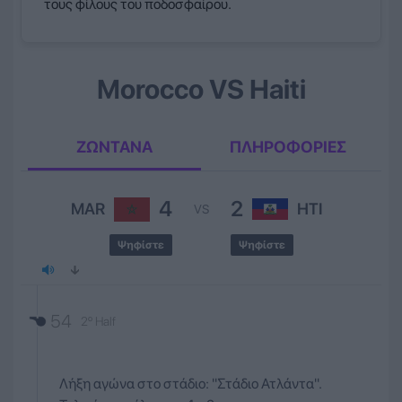
τους φίλους του ποδοσφαίρου.
Morocco VS Haiti
ΖΩΝΤΑΝΑ
ΠΛΗΡΟΦΟΡΙΕΣ
4
2
MAR
HTI
VS
Ψηφίστε
Ψηφίστε
54
2º Half
Λήξη αγώνα στο στάδιο: ''Στάδιο Ατλάντα''.