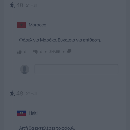
48
2º Half
Morocco
Φάουλ για Μαρόκο. Ευκαιρία για επίθεση.
SHARE
0
0
48
2º Half
Haiti
Αϊτή θα εκτελέσει το φάουλ.