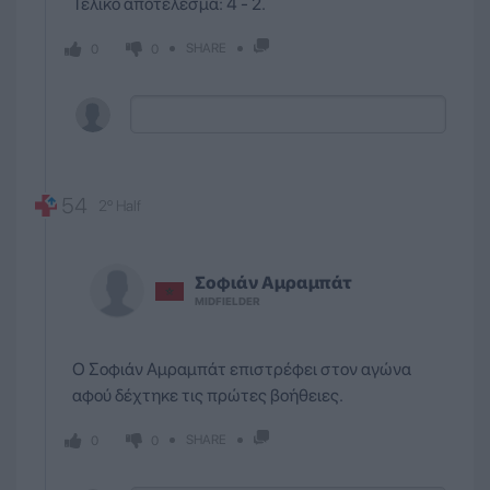
Τελικό αποτέλεσμα: 4 - 2.
SHARE
0
0
54
2º Half
Σοφιάν Αμραμπάτ
MIDFIELDER
Ο Σοφιάν Αμραμπάτ επιστρέφει στον αγώνα
αφού δέχτηκε τις πρώτες βοήθειες.
SHARE
0
0