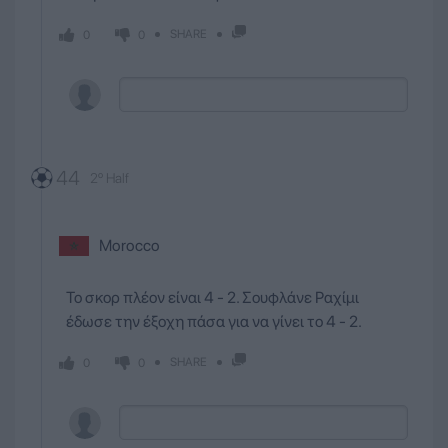
SHARE
0
0
44
2º Half
Morocco
Το σκορ πλέον είναι 4 - 2. Σουφλάνε Ραχίμι
έδωσε την έξοχη πάσα για να γίνει το 4 - 2.
SHARE
0
0