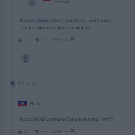
FORWARD
Ντακενς Ναζον (Αϊτή) σουτάρει... αντίπαλος
τερματοφύλακας όμως αποκρούει!
SHARE
0
0
49
2º Half
Haiti
Ντάνι Μακέλι καταλογίζει φάουλ υπέρ: ''Αϊτή''.
SHARE
0
0