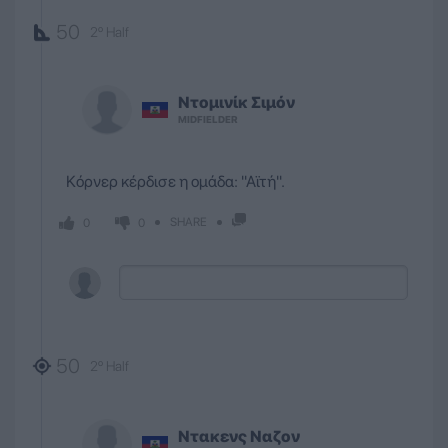
50
2º Half
Ντομινίκ
Σιμόν
MIDFIELDER
Kόρνερ κέρδισε η ομάδα: ''Αϊτή''.
SHARE
0
0
50
2º Half
Ντακενς Ναζον