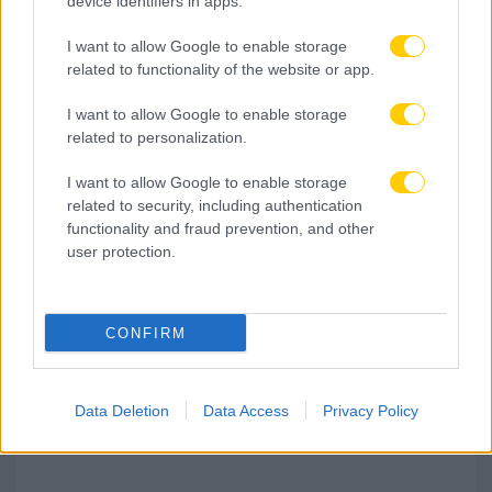
device identifiers in apps.
08.08.2026, 22:29
I want to allow Google to enable storage
related to functionality of the website or app.
Νίκολιτς: «Τώρα ξεκινά η δράση – Με αυτή την
ομάδα θα πάμε σε Super Cup και Champions
I want to allow Google to enable storage
League»
related to personalization.
I want to allow Google to enable storage
related to security, including authentication
functionality and fraud prevention, and other
user protection.
CONFIRM
Data Deletion
Data Access
Privacy Policy