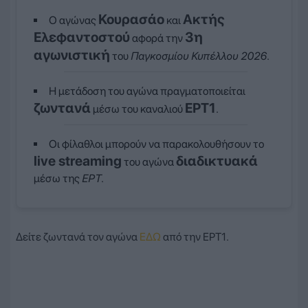
Κουρασάο
Ακτής
Ο αγώνας
και
Ελεφαντοστού
3η
αφορά την
αγωνιστική
του
Παγκοσμίου Κυπέλλου 2026
.
Η μετάδοση του αγώνα πραγματοποιείται
ζωντανά
ΕΡΤ1
μέσω του καναλιού
.
Οι φίλαθλοι μπορούν να παρακολουθήσουν το
live streaming
διαδικτυακά
του αγώνα
μέσω της
ΕΡΤ
.
Δείτε ζωντανά τον αγώνα
ΕΔΩ
από την ΕΡΤ1.